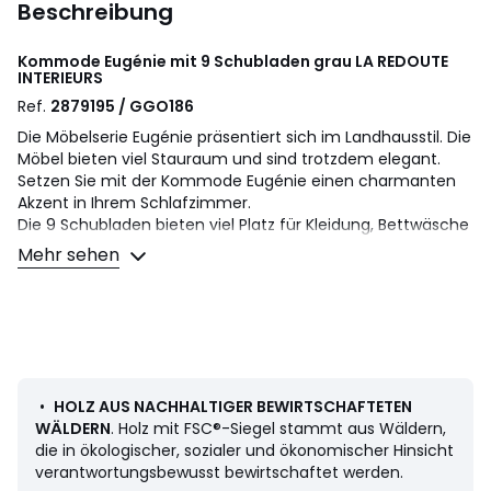
Beschreibung
Kommode Eugénie mit 9 Schubladen grau
LA REDOUTE
INTERIEURS
Ref.
2879195 / GGO186
Die Möbelserie Eugénie präsentiert sich im Landhausstil. Die
Möbel bieten viel Stauraum und sind trotzdem elegant.
Setzen Sie mit der Kommode Eugénie einen charmanten
Akzent in Ihrem Schlafzimmer.
Die 9 Schubladen bieten viel Platz für Kleidung, Bettwäsche
oder Accessoires.
Mehr sehen
Beschreibung
• 9 Schubladen
• MDF mit matter NC-Lackierung
• Knopfgriffe aus schwarzem Metall
Masse
•
HOLZ AUS NACHHALTIGER BEWIRTSCHAFTETEN
• Breite: 207,8 cm
WÄLDERN
. Holz mit FSC®-Siegel stammt aus Wäldern,
• Höhe: 95 cm
die in ökologischer, sozialer und ökonomischer Hinsicht
• Tiefe: 44 cm
verantwortungsbewusst bewirtschaftet werden.
• Schubladen: