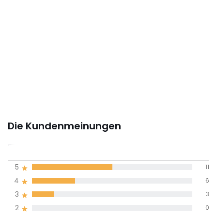
Die Kundenmeinungen
4,1
5
11
(22)
Durchnschnitt in
4
6
allen Sprachen
3
3
2
0
Meinungen 100% zertifiziert,