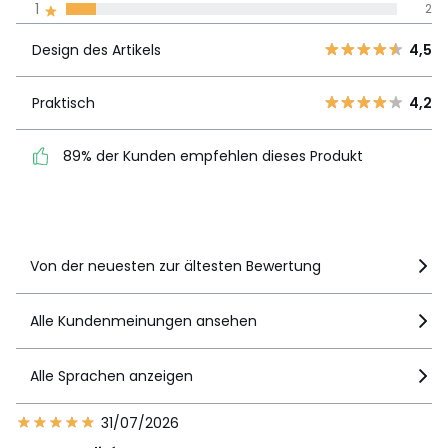
1
2
Unsere Engagement
Design des
5
11
4,5
Artikels
Design des Artikels
4,5
4
6
3
3
Praktisch
4,2
Praktisch
4,2
2
0
89% der Kunden
1
2
89% der Kunden empfehlen dieses Produkt
empfehlen dieses Produkt
Details anzeigen
Von der neuesten zur ältesten Bewertung
Alle Kundenmeinungen ansehen
Alle Sprachen anzeigen
31/07/2026