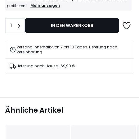
AANGEBOT
Mehr anzeigen
profitieren !
–
25%
ab
Anzahl
1
IN DEN WARENKORB
2
Artikeln*
gilt
direkt
Versand innerhalb von 7 bis 10 Tagen. Lieferung nach
im
Vereinbarung
Warenkorb
Jetzt
profitieren
Lieferung nach Hause :
69,90 €
!
Ähnliche Artikel