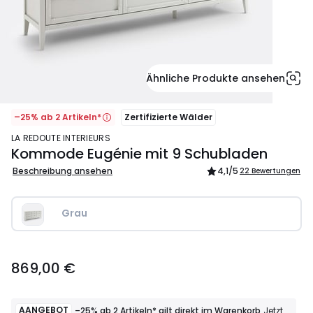
Ähnliche Produkte ansehen
–25% ab 2 Artikeln*
Zertifizierte Wälder
LA REDOUTE INTERIEURS
Kommode Eugénie mit 9 Schubladen
Beschreibung ansehen
4,1
/5
22 Bewertungen
Grau
869,00
869,00 €
€.
AANGEBOT
–25% ab 2 Artikeln* gilt direkt im Warenkorb
Jetzt