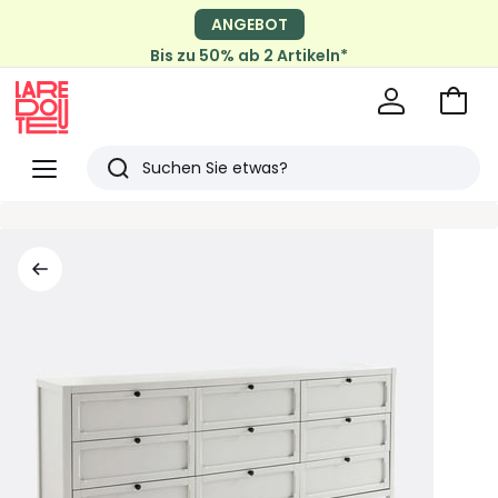
ANGEBOT
Bis zu 50% ab 2 Artikeln*
Zum
Ware
La
Redoute
Menü
Suchen
Zuletzt
angesehen
Artikel