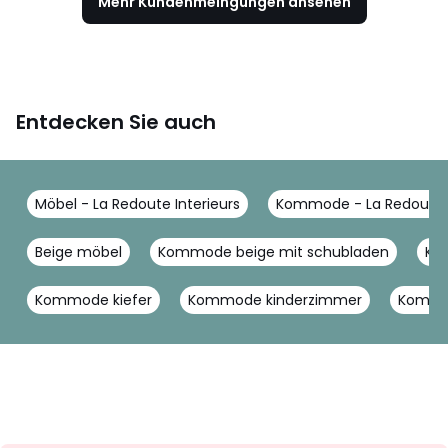
Mehr Kundenmeingungen ansehen
Entdecken Sie auch
Möbel - La Redoute Interieurs
Kommode - La Redoute I
Beige möbel
Kommode beige mit schubladen
Ko
Kommode kiefer
Kommode kinderzimmer
Kommo