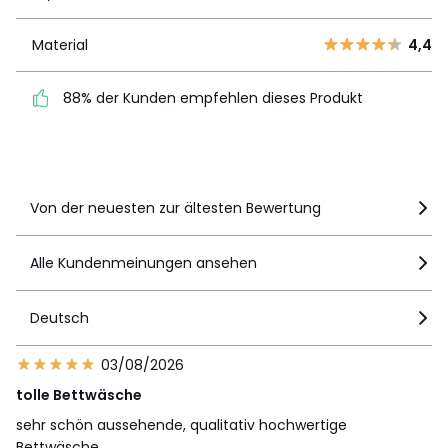
2
14
1
12
Material
4,4
Material
4,4
88% der Kunden
88% der Kunden empfehlen dieses Produkt
empfehlen dieses Produkt
Details anzeigen
Von der neuesten zur ältesten Bewertung
Alle Kundenmeinungen ansehen
Deutsch
03/08/2026
tolle Bettwäsche
sehr schön aussehende, qualitativ hochwertige
Bettwäsche