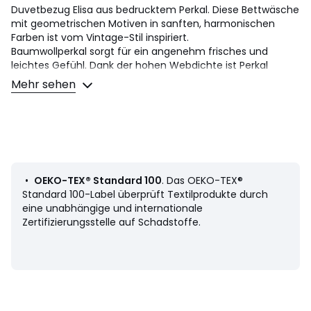
Duvetbezug Elisa aus bedrucktem Perkal. Diese Bettwäsche
mit geometrischen Motiven in sanften, harmonischen
Farben ist vom Vintage-Stil inspiriert.
Baumwollperkal sorgt für ein angenehm frisches und
leichtes Gefühl. Dank der hohen Webdichte ist Perkal
besonders weich und bietet daher Premiumkomfort. Ein
Mehr sehen
glattes Material in matter Optik, das nach mehrmaligem
Waschen noch geschmeidiger wird.
Beschreibung
• 100% Baumwolle
• Perkal
• 70 Fäden/cm²: Je höher die Anzahl der Fäden pro cm²,
•
OEKO-TEX® Standard 100
. Das OEKO-TEX®
desto hochwertiger ist das Gewebe.
Standard 100-Label überprüft Textilprodukte durch
• Gerader Abschluss mit Knopfverschluss
eine unabhängige und internationale
Zertifizierungsstelle auf Schadstoffe.
Pflege
• Maschinenwäsche max. 60°C
• Wenn Sie Ihre Wäsche bei 40°C statt 60°C waschen,
verbrauchen Sie weniger Energie
Masse