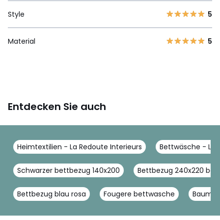
Style
5
Material
5
Entdecken Sie auch
Heimtextilien - La Redoute Interieurs
Bettwäsche - La R
Schwarzer bettbezug 140x200
Bettbezug 240x220 bau
Bettbezug blau rosa
Fougere bettwasche
Baumwol