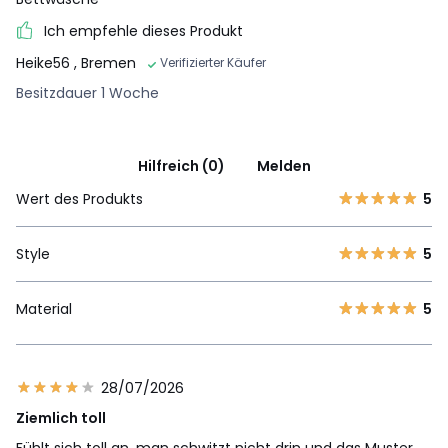
Ich empfehle dieses Produkt
Heike56
, Bremen
Verifizierter Käufer
Besitzdauer 1 Woche
Hilfreich (0)
Melden
Wert des Produkts
5
Style
5
Material
5
28/07/2026
Ziemlich toll
Fühlt sich toll an, man schwitzt nicht drin und das Muster