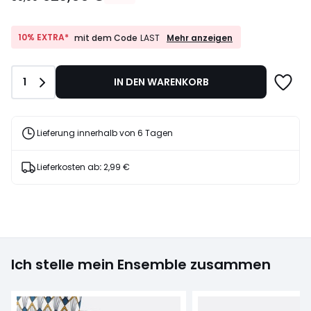
€
Statt
39,99
10%
10% EXTRA*
Mehr anzeigen
mit dem Code
LAST
EXTRA*
€
mit
40%
dem
Rabatt
Anzahl
1
IN DEN WARENKORB
Code
angewendet.
LAST
Lieferung innerhalb von 6 Tagen
Lieferkosten ab
:
2,99 €
Ich stelle mein Ensemble zusammen