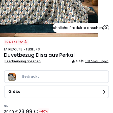
Ähnliche Produkte ansehen
10% EXTRA*
LA REDOUTE INTERIEURS
Duvetbezug Elisa aus Perkal
Beschreibung ansehen
4,4
/5
330 Bewertungen
Bedruckt
Größe
Ab
ab
23,99 €
23,99
39,99 €
-40%