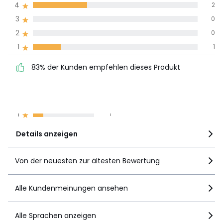
Durchnschnitt in
4
2
allen Sprachen
3
0
2
0
Meinungen 100% zertifiziert,
1
1
Unsere Engagement
83% der Kunden
5
3
83% der Kunden empfehlen dieses Produkt
empfehlen dieses Produkt
4
2
3
0
2
0
1
1
Details anzeigen
Von der neuesten zur ältesten Bewertung
Alle Kundenmeinungen ansehen
Alle Sprachen anzeigen