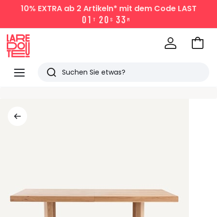
10% EXTRA
ab 2 Artikeln* mit dem Code LAST
0
1
2
0
3
3
T
S
M
Zum
Ware
La
Redoute
Menü
Suchen
Zuletzt
angesehen
Artikel