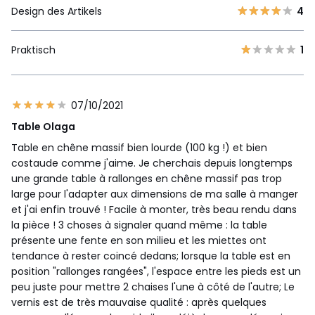
Design des Artikels
4
Praktisch
1
07/10/2021
Table Olaga
Table en chêne massif bien lourde (100 kg !) et bien
costaude comme j'aime. Je cherchais depuis longtemps
une grande table à rallonges en chêne massif pas trop
large pour l'adapter aux dimensions de ma salle à manger
et j'ai enfin trouvé ! Facile à monter, très beau rendu dans
la pièce ! 3 choses à signaler quand même : la table
présente une fente en son milieu et les miettes ont
tendance à rester coincé dedans; lorsque la table est en
position "rallonges rangées", l'espace entre les pieds est un
peu juste pour mettre 2 chaises l'une à côté de l'autre; Le
vernis est de très mauvaise qualité : après quelques