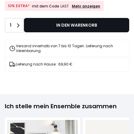
10%
10% EXTRA*
Mehr anzeigen
mit dem Code
LAST
EXTRA*
mit
dem
Anzahl
1
IN DEN WARENKORB
Code
LAST
Versand innerhalb von 7 bis 10 Tagen. Lieferung nach
Vereinbarung
Lieferung nach Hause :
69,90 €
Ich stelle mein Ensemble zusammen