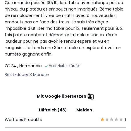
Commande passée 30/10, 1ere table avec rallonge pas au
niveau du plateau et embouts non imbriqués, 2ème table
de remplacement livrée ce matin avec à nouveau les
embouts pas en face des trous. Je suis très déçue
impossible d utiliser ma table pour 12, seulement pour 8. 2
fois j ai du monter et démonter la table d une extrême
lourdeur pour ne pas avoir le rendu espéré et vu en
magasin. J attends une 3ème table en espérant avoir un
numéro gagnant enfin.
O274
, Normandie
Verifizierter Käufer
Besitzdauer 3 Monate
Mit Google übersetzen
Hilfreich (48)
Melden
Wert des Produkts
1