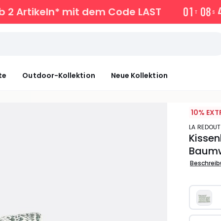
0
1
0
8
 2 Artikeln* mit dem Code LAST
T
S
te
Outdoor-Kollektion
Neue Kollektion
10% EXT
LA REDOUT
Kisse
Baumw
Beschrei