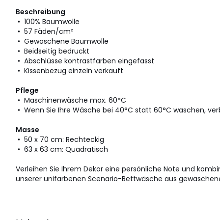
Beschreibung
• 100% Baumwolle
• 57 Fäden/cm²
• Gewaschene Baumwolle
• Beidseitig bedruckt
• Abschlüsse kontrastfarben eingefasst
• Kissenbezug einzeln verkauft
Pflege
• Maschinenwäsche max. 60°C
• Wenn Sie Ihre Wäsche bei 40°C statt 60°C waschen, ver
Masse
• 50 x 70 cm: Rechteckig
• 63 x 63 cm: Quadratisch
Verleihen Sie Ihrem Dekor eine persönliche Note und kombini
unserer unifarbenen Scenario-Bettwäsche aus gewaschen
Datenblatt zu den Umwelteigenschaften des Produkts