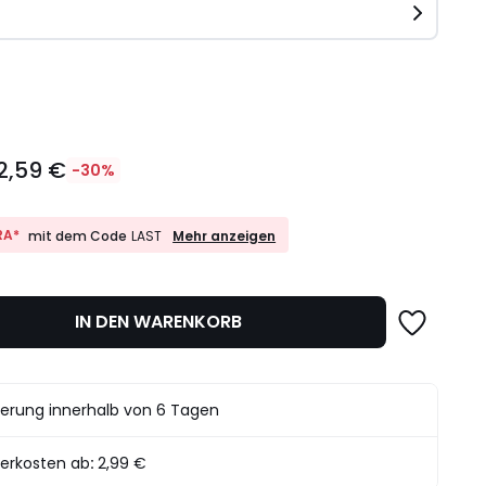
e
l
2,59 €
-30%
10%
RA*
Mehr anzeigen
mit dem Code
LAST
EXTRA*
mit
dem
det.
Code
IN DEN WARENKORB
LAST
ferung innerhalb von 6 Tagen
ferkosten ab
:
2,99 €