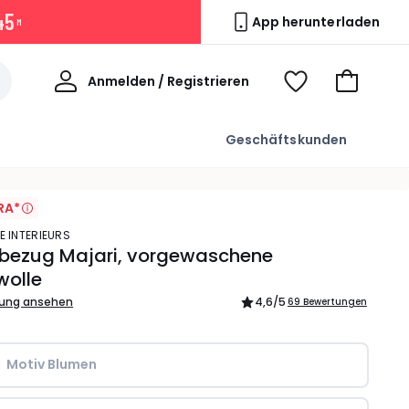
4
4
App herunterladen
M
Willkommen
Anmelden / Registrieren
Voir
Zum
ma
Warenkor
wishlist
Geschäftskunden
RA*
E INTERIEURS
nbezug Majari, vorgewaschene
olle
bung ansehen
4,6
/5
69 Bewertungen
Motiv Blumen