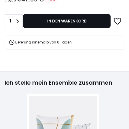
Statt
79,99
€
Anzahl
1
IN DEN WARENKORB
40%
Rabatt
angewendet.
Lieferung innerhalb von 6 Tagen
Ich stelle mein Ensemble zusammen