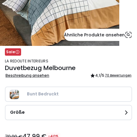
Ähnliche Produkte ansehen
Sale
LA REDOUTE INTERIEURS
Duvetbezug Melbourne
Beschreibung ansehen
4,1
/5
70 Bewertungen
Bunt Bedruckt
Größe
47,99
47,99 €
€
79,99 €
-40%