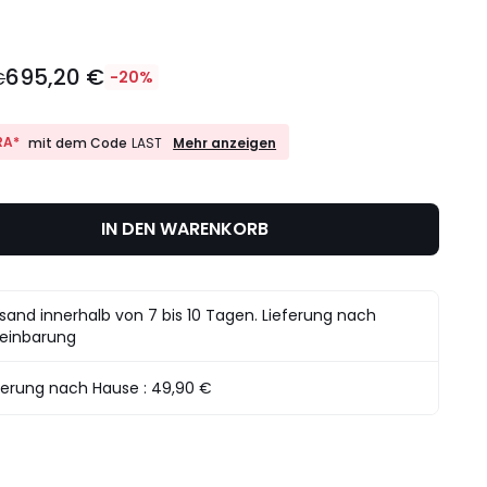
695,20 €
€
-20%
10%
RA*
Mehr anzeigen
mit dem Code
LAST
EXTRA*
mit
dem
Code
IN DEN WARENKORB
LAST
sand innerhalb von 7 bis 10 Tagen. Lieferung nach
einbarung
ferung nach Hause :
49,90 €