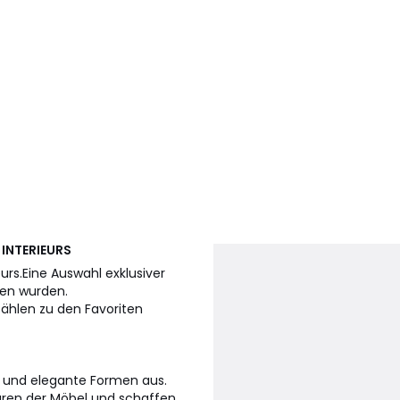
 INTERIEURS
eurs.Eine Auswahl exklusiver
fen wurden.
 zählen zu den Favoriten
e und elegante Formen aus.
turen der Möbel und schaffen