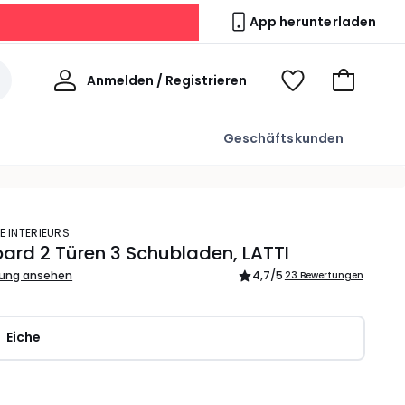
App herunterladen
Willkommen
Anmelden / Registrieren
Voir
Zum
ma
Warenkor
wishlist
Geschäftskunden
E INTERIEURS
ard 2 Türen 3 Schubladen, LATTI
bung ansehen
4,7
/5
23 Bewertungen
Eiche
l