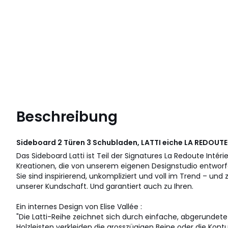
Beschreibung
Sideboard 2 Türen 3 Schubladen, LATTI eiche
LA REDOUTE
Das Sideboard Latti ist Teil der Signatures La Redoute Intéri
Kreationen, die von unserem eigenen Designstudio entwor
Sie sind inspirierend, unkompliziert und voll im Trend – und
unserer Kundschaft. Und garantiert auch zu Ihren.
Ein internes Design von Elise Vallée :
"Die Latti-Reihe zeichnet sich durch einfache, abgerundet
Holzleisten verkleiden die grosszügigen Beine oder die Kon