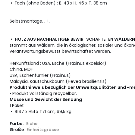
• Fach (ohne Boden) : B. 43 x H. 46 x T. 38 cm
Selbstmontage. . ! .
•
HOLZ AUS NACHHALTIGER BEWIRTSCHAFTETEN WÄLDERN
stammt aus Wäldern, die in ökologischer, sozialer und öko
verantwortungsbewusst bewirtschaftet werden.
Herkunftsland : USA, Esche (Fraxinus excelsior)
China, MDF
USA, Eschenfurnier (Fraxinus)
Malaysia, Kautschukbaum (Hevea brasiliensis)
Produkthinweis bezüglich der Umweltqualitäten und -m
• Produkt vollständig recycelbar.
Masse und Gewicht der Sendung
1 Paket
• B147 x H51 x T71 cm, 69,5 kg
Farbe:
Eiche
Größe
Einheitsgrösse