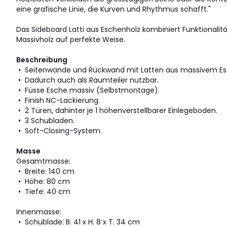
eine grafische Linie, die Kurven und Rhythmus schafft."
Das Sideboard Latti aus Eschenholz kombiniert Funktionalitä
Massivholz auf perfekte Weise.
Beschreibung
• Seitenwände und Rückwand mit Latten aus massivem Esc
• Dadurch auch als Raumteiler nutzbar.
• Füsse Esche massiv (Selbstmontage).
• Finish NC-Lackierung.
• 2 Türen, dahinter je 1 höhenverstellbarer Einlegeboden.
• 3 Schubladen.
• Soft-Closing-System.
Masse
Gesamtmasse:
• Breite: 140 cm
• Höhe: 80 cm
• Tiefe: 40 cm
Innenmasse:
• Schublade: B. 41 x H. 8 x T. 34 cm