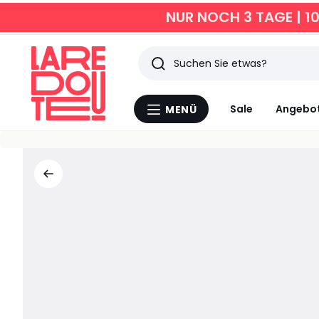
NUR NOCH 3 TAGE | 1
Suchen
Zuletzt
Sale
Angebo
MENÜ
Menü
angesehen
La
Redoute
Artikel