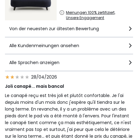
• . ! .
Meinungen 100% zertifiziert,
Unsere Engagement
•
HERGESTELLT IN FRANKREICH
.
Von der neuesten zur ältesten Bewertung
•
BEDARFSGERECHTE PRODUKTION
. Ihr Polstermöbel wird
individuell gemäss Ihrer Bestellung (Grösse, Bezug,
Polsterung, Farbe) angefertigt. Damit wird Überproduktion
Alle Kundenmeinungen ansehen
vermieden und es werden keine Rohstoffe vergeudet.
•
HOLZ AUS NACHHALTIGER FORSTWIRTSCHAFT
. PEFC™-
zertifiziertes Holz stammt aus nachhaltig bewirtschafteten
Alle Sprachen anzeigen
Wäldern und kontrollierten Quellen. PEFC™ trägt dazu bei,
den Fortbestand und die Erneuerung durch natürliche
28/04/2026
Verjüngung oder durch Anpflanzung zu sichern, indem
Zukunftsbäume erhalten werden und die Vielfalt der
Joli canapé... mais bancal
Baumarten gefördert wird.
Le canapé reçu est très joli et plutôt confortable. Je l'ai
depuis moins d'un mois donc j'espère qu'il tiendra sur le
long terme. En revanche, il y a un problème avec un des
Herkunftsland : Frankreich/Polen, Kiefer (PINUS
pieds dont le pad vis a été monté à l'envers. Pour l'instant
PINASTER/PINUS SYLVESTRIS)
le canapé tient comme ça mais esthétiquement, ce n'est
Frankreich/Deutschland/Belgien/Spanien, Hartfaserplatte
Frankreich/Deutschland/Belgien/Spanien, Spanplatte
vraiment pas top et surtout, j'ai peur que cela le détériore
Frankreich, MDF
sur le long terme... et puis étant donné le prix du canapé, je