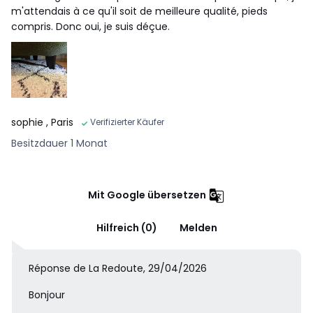
Frankreich/Deutschland/Belgien, Sperrholz (Plywood)
m'attendais à ce qu'il soit de meilleure qualité, pieds
compris. Donc oui, je suis déçue.
Farbe:
Dunkelblau, Waldgrün, Beige
Größe
3-Sitzer
sophie
, Paris
Verifizierter Käufer
Besitzdauer 1 Monat
Mit Google übersetzen
Hilfreich (0)
Melden
Réponse de La Redoute, 29/04/2026
Bonjour