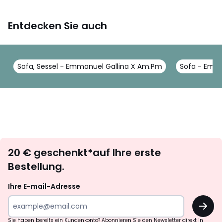
Entdecken Sie auch
Sofa, Sessel - Emmanuel Gallina X Am.Pm
Sofa - Emm
Newsletter
20 € geschenkt*auf Ihre erste
abonnieren
Bestellung.
Ihre E-mail-Adresse
OK
Sie haben bereits ein Kundenkonto? Abonnieren Sie den Newsletter direkt in