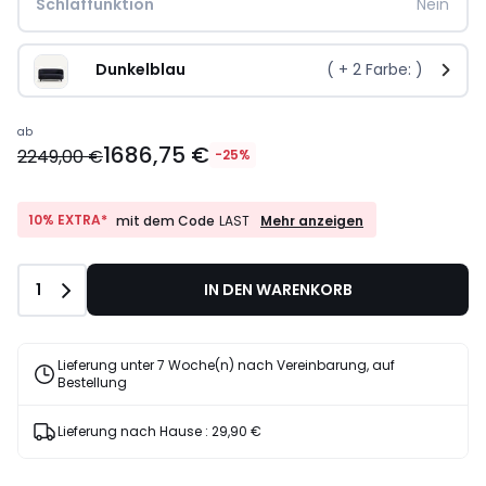
Schlaffunktion
Nein
Dunkelblau
( +
2
Farbe: )
ab
1686,75 €
2249,00 €
-25%
10%
10% EXTRA*
Mehr anzeigen
mit dem Code
LAST
EXTRA*
mit
dem
Anzahl
1
IN DEN WARENKORB
Code
LAST
Lieferung unter 7 Woche(n) nach Vereinbarung, auf
Bestellung
Lieferung nach Hause :
29,90 €