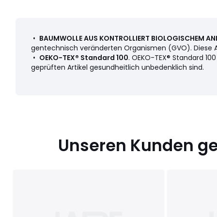
Farbe:
Weiss, Grautürkis, Indigoblau
Größe
50 x 100 cm
•
BAUMWOLLE AUS KONTROLLIERT BIOLOGISCHEM AN
gentechnisch veränderten Organismen (GVO). Diese Art d
•
OEKO-TEX® Standard 100
. OEKO-TEX® Standard 100 i
geprüften Artikel gesundheitlich unbedenklich sind.
Unseren Kunden gef