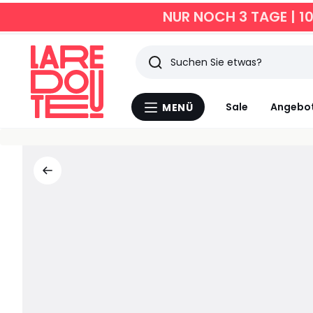
NUR NOCH 3 TAGE | 1
Suchen
Zuletzt
Sale
Angebo
MENÜ
Menü
angesehen
La
Redoute
Artikel