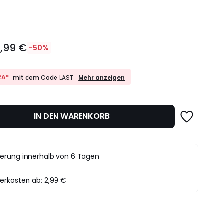
l
,99 €
-50%
10%
RA*
Mehr anzeigen
mit dem Code
LAST
EXTRA*
mit
dem
det.
Code
IN DEN WARENKORB
LAST
ferung innerhalb von 6 Tagen
ferkosten ab
:
2,99 €