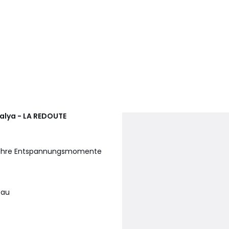
alya - LA REDOUTE
um Ihre Entspannungsmomente
bau