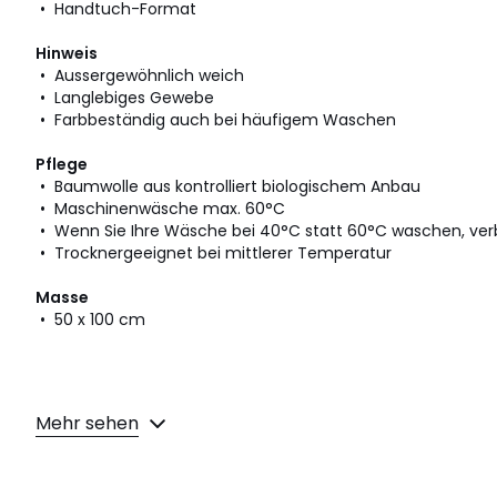
• Handtuch-Format
Hinweis
• Aussergewöhnlich weich
• Langlebiges Gewebe
• Farbbeständig auch bei häufigem Waschen
Pflege
• Baumwolle aus kontrolliert biologischem Anbau
• Maschinenwäsche max. 60°C
• Wenn Sie Ihre Wäsche bei 40°C statt 60°C waschen, verb
• Trocknergeeignet bei mittlerer Temperatur
Masse
• 50 x 100 cm
Mehr sehen
Produkthinweis bezüglich der Umweltqualitäten und -m
• Herstellungsort (Weben, Färben, Konfektion): Bangladesch