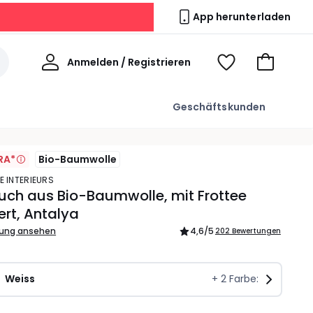
App herunterladen
Willkommen
Anmelden / Registrieren
Voir
Zum
ma
Warenkor
wishlist
Geschäftskunden
RA*
Bio-Baumwolle
E INTERIEURS
ch aus Bio-Baumwolle, mit Frottee
ert, Antalya
bung ansehen
4,6
/5
202 Bewertungen
Weiss
+
2
Farbe: