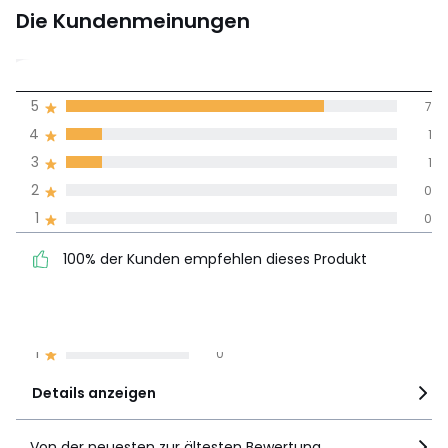
Die Kundenmeinungen
4,7
5
7
(9)
Durchnschnitt in
4
1
allen Sprachen
3
1
2
0
Meinungen 100% zertifiziert,
1
0
Unsere Engagement
100% der Kunden
5
7
100% der Kunden empfehlen dieses Produkt
empfehlen dieses Produkt
4
1
3
1
2
0
1
0
Details anzeigen
Von der neuesten zur ältesten Bewertung