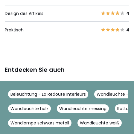
Design des Artikels
4
Praktisch
4
Entdecken Sie auch
Beleuchtung - La Redoute Interieurs
Wandleuchte - La
Wandleuchte holz
Wandleuchte messing
Rattan
Wandlampe schwarz metall
Wandleuchte weiß
D