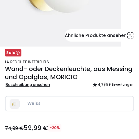
Ähnliche Produkte ansehen
Sale
LA REDOUTE INTERIEURS
Wand- oder Deckenleuchte, aus Messing
und Opalglas, MORICIO
Beschreibung ansehen
4,7
/5
9 Bewertungen
Weiss
59,99
59,99 €
€
74,99 €
-20%
Statt