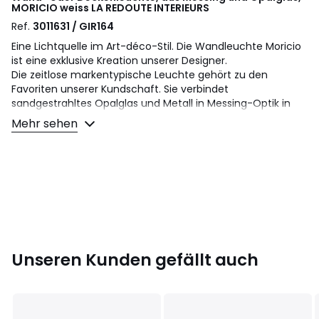
MORICIO weiss
LA REDOUTE INTERIEURS
Ref.
3011631 / GIR164
Eine Lichtquelle im Art-déco-Stil. Die Wandleuchte Moricio
ist eine exklusive Kreation unserer Designer.
Die zeitlose markentypische Leuchte gehört zu den
Favoriten unserer Kundschaft. Sie verbindet
sandgestrahltes Opalglas und Metall in Messing-Optik in
einem schicken Design im Stil der 30er-Jahre. Raffiniert
Mehr sehen
und ikonisch.
Beschreibung
• Eisen mit Messing-Finish
• Kugelförmiger Schirm mattes Opalglas
• Fassung E14 für Energiesparlampe max. 8 W (nicht im
Lieferumfang enthalten)
• Geeignet für Leuchtmittel der Energieeffizienzklassen: A
• Kann an der Wand als Wand- oder Deckenleuchte
Unseren Kunden gefällt auch
positioniert werden
Masse
• Durchmesser: 15 cm
• Tiefe: 19 cm