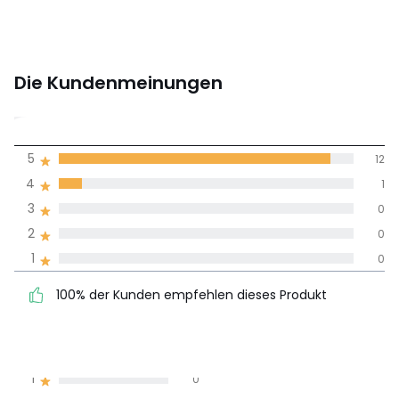
Die Kundenmeinungen
4,9
5
12
(13)
Durchnschnitt in
4
1
allen Sprachen
3
0
2
0
Meinungen 100% zertifiziert,
1
0
Unsere Engagement
100% der Kunden
5
12
100% der Kunden empfehlen dieses Produkt
empfehlen dieses Produkt
4
1
3
0
2
0
1
0