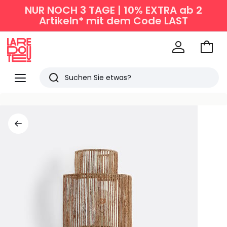
NUR NOCH 3 TAGE | 10% EXTRA ab 2
Artikeln* mit dem Code LAST
Zum
Ware
La
Redoute
Menü
Suchen
Zuletzt
angesehen
Artikel