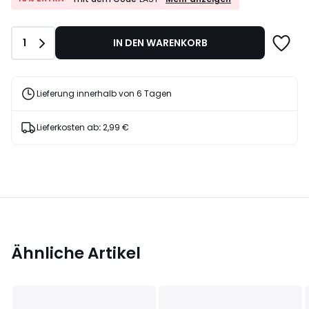
EXTRA*
30%
mit
Rabatt
dem
angewendet.
Anzahl
1
IN DEN WARENKORB
Code
LAST
Lieferung innerhalb von 6 Tagen
Lieferkosten ab
:
2,99 €
Ähnliche Artikel