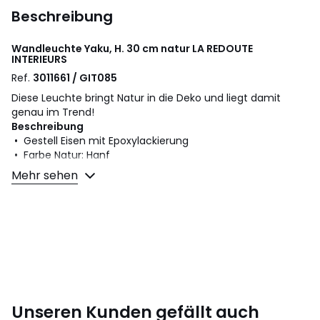
Beschreibung
Wandleuchte Yaku, H. 30 cm natur
LA REDOUTE
INTERIEURS
Ref.
3011661 / GIT085
Diese Leuchte bringt Natur in die Deko und liegt damit
genau im Trend!
Beschreibung
• Gestell Eisen mit Epoxylackierung
• Farbe Natur: Hanf
• Farbe Schwarz: Papiergeflecht
Mehr sehen
• Fassung E27 für Leuchtmittel max. 40W (nicht im
Lieferumfang enthalten)
• Geeignet für Leuchtmittel der Energieeffizienzklassen: A-
E
Masse
• Länge: 20 cm
• Höhe: 30 cm
• Tiefe: 14 cm
Unseren Kunden gefällt auch