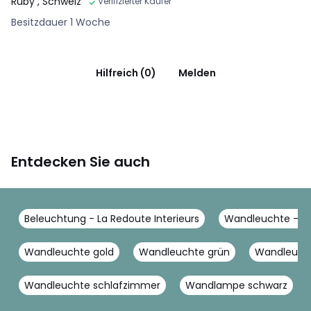
Ruby
, Schweiz
Verifizierter Käufer
Besitzdauer 1 Woche
Hilfreich (0)
Melden
Entdecken Sie auch
Beleuchtung - La Redoute Interieurs
Wandleuchte - La
Wandleuchte gold
Wandleuchte grün
Wandleucht
Wandleuchte schlafzimmer
Wandlampe schwarz