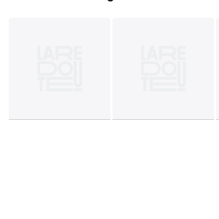
Masse und Gewicht der Sendung
1 Paket
• B33 x H18 x T23 cm, 0,8 kg
Farbe:
Natur
Größe
Einheitsgrösse