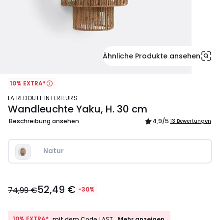
Ähnliche Produkte ansehen
10% EXTRA*
LA REDOUTE INTERIEURS
Wandleuchte Yaku, H. 30 cm
Beschreibung ansehen
4,9
/5
13 Bewertungen
Natur
52,49
52,49 €
€
74,99 €
-30%
Statt
74,99
€
10%
10% EXTRA*
Mehr anzeigen
mit dem Code
LAST