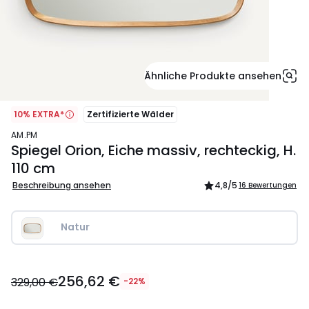
Ähnliche Produkte ansehen
10% EXTRA*
Zertifizierte Wälder
AM.PM
Spiegel Orion, Eiche massiv, rechteckig, H.
110 cm
Beschreibung ansehen
4,8
/5
16 Bewertungen
Natur
256,62
256,62 €
€
329,00 €
-22%
Statt