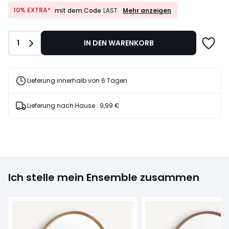
329,00
€
10%
10% EXTRA*
Mehr anzeigen
mit dem Code
LAST
EXTRA*
22%
mit
Rabatt
dem
angewendet.
Anzahl
1
IN DEN WARENKORB
Code
LAST
Lieferung innerhalb von 6 Tagen
Lieferung nach Hause :
9,99 €
Ich stelle mein Ensemble zusammen