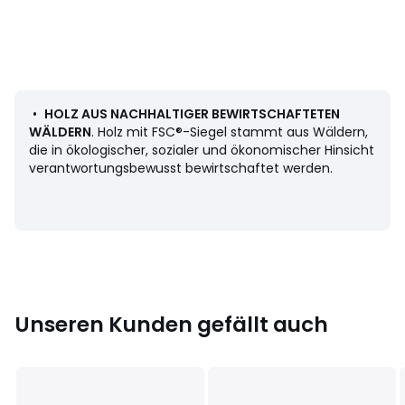
• Innenkante des Rahmens abgeschrägt
• Zum waagerechten oder senkrechten Aufhängen
(Schrauben und Dübel nicht im Lieferumfang enthalten)
Masse
• Breite: 110 cm
•
HOLZ AUS NACHHALTIGER BEWIRTSCHAFTETEN
• Höhe: 60 cm
WÄLDERN
. Holz mit FSC®-Siegel stammt aus Wäldern,
die in ökologischer, sozialer und ökonomischer Hinsicht
verantwortungsbewusst bewirtschaftet werden.
Herkunftsland : USA, Walnussbaum (Juglans Nigra L)
Masse und Gewicht der Sendung
1 Paket
• B124 x H10 x T74 cm, 10,5 kg
Farbe:
Natur
Größe
Einheitsgrösse
Unseren Kunden gefällt auch
Herunterladen
Montageplan und Pflegehinweise