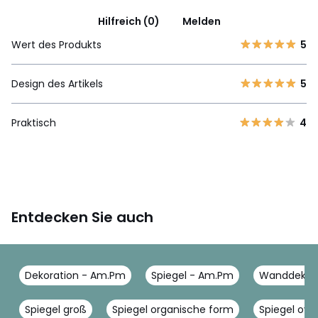
Hilfreich (0)
Melden
Wert des Produkts
5
Design des Artikels
5
Praktisch
4
Entdecken Sie auch
Dekoration - Am.Pm
Spiegel - Am.Pm
Wanddeko 
Spiegel groß
Spiegel organische form
Spiegel oval