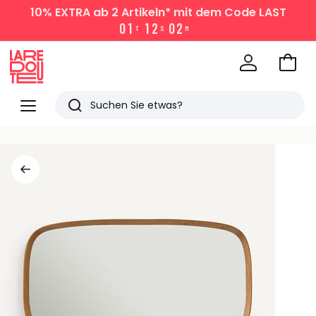
10% EXTRA
ab 2 Artikeln* mit dem Code LAST
0
1
1
2
0
2
T
S
M
Zum
Ware
La
Redoute
Menü
Suchen
Zuletzt
angesehen
Artikel