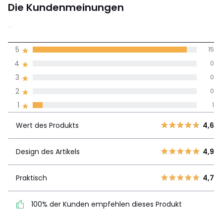
Die Kundenmeinungen
4,8
5
15
(16)
Durchnschnitt in
4
0
allen Sprachen
3
0
2
0
Meinungen 100% zertifiziert,
1
1
Unsere Engagement
Wert des
5
15
4,6
Produkts
Wert des Produkts
4,6
4
0
3
0
Design des
Design des Artikels
4,9
4,9
2
0
Artikels
1
1
Praktisch
4,7
Praktisch
4,7
100% der Kunden empfehlen dieses Produkt
100% der Kunden
empfehlen dieses Produkt