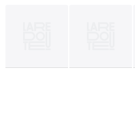
Masse
• Breite: 60 cm
• Höhe: 77/89 cm
• Tiefe: 61 cm
• Sitzfläche: B. 45 x H. 46/58 x T. 40 cm
• Gewicht: 10,5 kg
Selbstmontage. .
! .
Herkunftsland : USA, Esche (Fraxinus excelsior)
China, Sperrholz
USA, Walnussbaum (Juglans Nigra)
Masse und Gewicht der Sendung
1 Paket
• B58 x H46 x T53 cm, 13 kg
Farbe:
Nussbaum/schwarz, Eiche/weiss
Größe
Einheitsgrösse
Herunterladen