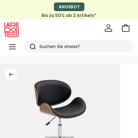
ANGEBOT
Bis zu 50% ab 2 Artikeln*
Zum
Ware
La
Redoute
Menü
Suchen
Zuletzt
angesehen
Artikel