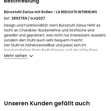
Beschreibung
Bürostuhl Zarius mit Rollen - LA REDOUTE INTERIEURS
Ref.
2893759 / GJQ027
Design und Funktionalität: Dem Bürostuhl Zarius fehlt es
nicht an Charakter. Rückenlehne und Sitzfläche sind
gewölbt und gepolstert, was nicht nur interessant aussieht,
sondern den Stuhl auch sehr bequem macht.
Der Stuhl ist höhenverstellbar und passt sich im
Handumdrehen Ihren Bedürfnissen und der Höhe Ihres
Schreibtischs an. Und dank der Rollen können Sie sich
Mehr sehen
gleich mit dem Stuhl im Raum bewegen, was viel Zeit spart.
Das macht doch Lust aufs Arbeiten, oder?
Beschreibung
• Dreh- und höhenverstellbar
• Sitzschale und Lehne Multiplex mit Eschefurnier, eiche-
oder nussbaumfarben gebeizt
• Polsterung PU-Schaum 24 kg/m³ (Lehne) und 28 kg/m³
(Sitz)
Unseren Kunden gefällt auch
• PU-Beschichtung
• Fuss verchromtes Metall mit 5 Rollen