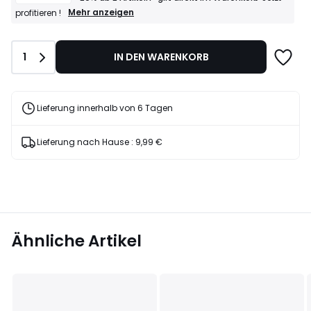
AANGEBOT
Mehr anzeigen
profitieren !
–
20%
ab
Anzahl
1
IN DEN WARENKORB
2
Artikeln*
gilt
direkt
im
Lieferung innerhalb von 6 Tagen
Warenkorb
Jetzt
profitieren
Lieferung nach Hause :
9,99 €
!
Ähnliche Artikel