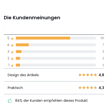
Montageplan und Pflegehinweise
Die Kundenmeinungen
4,4
5
30
(44)
Durchnschnitt in
4
7
allen Sprachen
3
3
2
2
Meinungen 100% zertifiziert,
1
2
Unsere Engagement
Design des
5
30
4,8
Artikels
Design des Artikels
4,8
4
7
3
3
Praktisch
4,3
Praktisch
4,3
2
2
84% der Kunden
1
2
84% der Kunden empfehlen dieses Produkt
empfehlen dieses Produkt