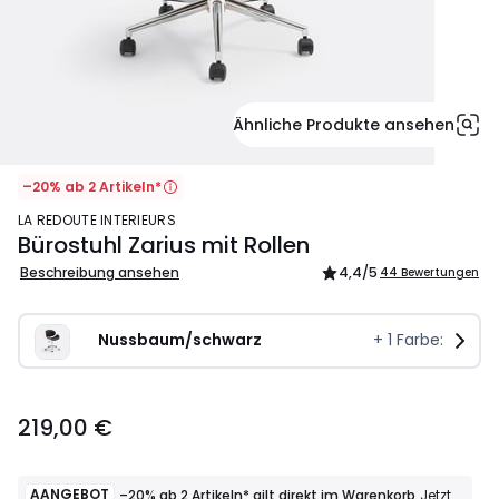
Ähnliche Produkte ansehen
–20% ab 2 Artikeln*
LA REDOUTE INTERIEURS
Bürostuhl Zarius mit Rollen
Beschreibung ansehen
4,4
/5
44 Bewertungen
Nussbaum/schwarz
+
1
Farbe:
219,00
219,00 €
€.
AANGEBOT
–20% ab 2 Artikeln* gilt direkt im Warenkorb
Jetzt