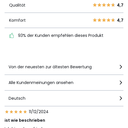
3
2
Qualität
4,7
Qualität
4,7
2
1
1
3
Komfort
4,7
Komfort
4,7
93% der Kunden
93% der Kunden empfehlen dieses Produkt
empfehlen dieses Produkt
Details anzeigen
Von der neuesten zur ältesten Bewertung
Alle Kundenmeinungen ansehen
Deutsch
11/12/2024
ist wie beschrieben