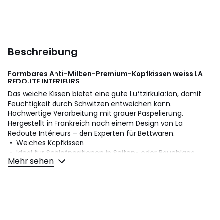
Beschreibung
Formbares Anti-Milben-Premium-Kopfkissen weiss
LA
REDOUTE INTERIEURS
Das weiche Kissen bietet eine gute Luftzirkulation, damit
Feuchtigkeit durch Schwitzen entweichen kann.
Hochwertige Verarbeitung mit grauer Paspelierung.
Hergestellt in Frankreich nach einem Design von La
Redoute Intérieurs – den Experten für Bettwaren.
• Weiches Kopfkissen
• Ideal für Schlafpositionen in Seiten- oder Bauchlage
Mehr sehen
Sie suchen ein Kopfkissen, das genau zu Ihren Bedürfnissen
passt? Hilfreiche Tipps finden Sie in unserem
Produktratgeber
Beschreibung
• Füllung aus silikonierten Hohlfaserflocken (100%