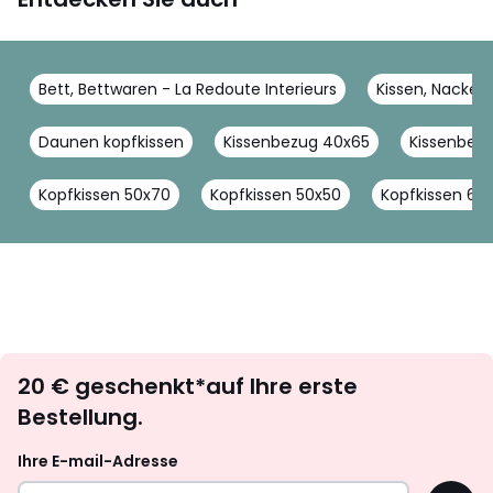
Bett, Bettwaren - La Redoute Interieurs
Kissen, Nackenr
Daunen kopfkissen
Kissenbezug 40x65
Kissenbez
Kopfkissen 50x70
Kopfkissen 50x50
Kopfkissen 60
Newsletter
20 € geschenkt*auf Ihre erste
abonnieren
Bestellung.
Ihre E-mail-Adresse
OK