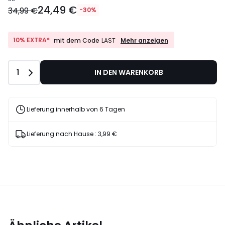
24,49 €
34,99 €
-30%
10%
10% EXTRA*
Mehr anzeigen
mit dem Code
LAST
EXTRA*
mit
dem
Anzahl
1
IN DEN WARENKORB
Code
LAST
Lieferung innerhalb von 6 Tagen
Lieferung nach Hause :
3,99 €