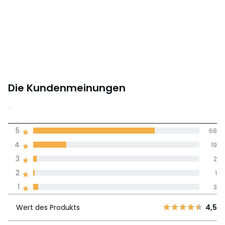
• 60 x 60 cm: Quadratisch
• 65 x 65 cm: Quadratisch
Farbe:
Weiss
Größe
40 x 40 cm, 40 x 60 cm, 50 x 70 cm, 60 x 60 cm,
65 x 65 cm
Die Kundenmeinungen
4,6
5
68
(93)
Durchnschnitt in
4
19
allen Sprachen
3
2
2
1
Meinungen 100% zertifiziert,
1
3
Unsere Engagement
Wert des
5
68
4,5
Produkts
Wert des Produkts
4,5
4
19