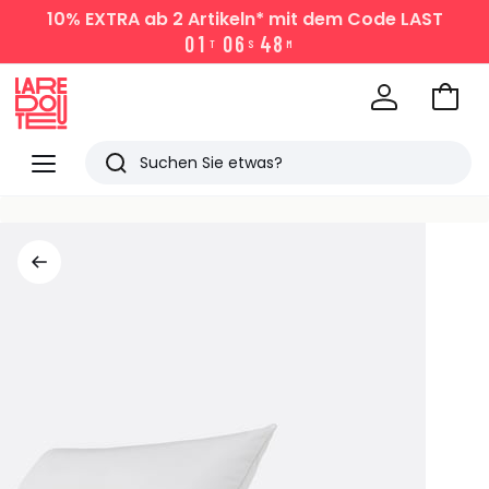
10% EXTRA
ab 2 Artikeln* mit dem Code LAST
0
1
0
6
4
8
T
S
M
Zum
Ware
La
Redoute
Menü
Suchen
Zuletzt
angesehen
Artikel