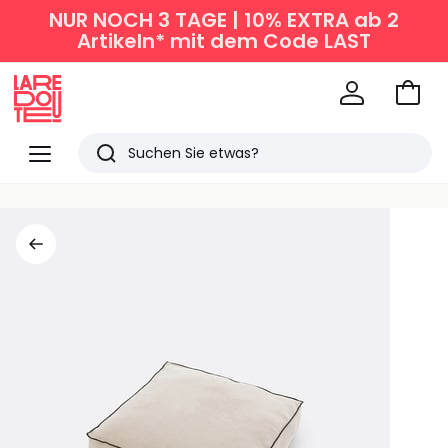
NUR NOCH 3 TAGE | 10% EXTRA ab 2
Artikeln* mit dem Code LAST
Zum
Ware
La
Redoute
Menü
Suchen
Zuletzt
angesehen
Artikel