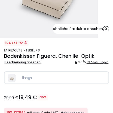
Ähnliche Produkte ansehen
10% EXTRA*
LA REDOUTE INTERIEURS
Bodenkissen Figuera, Chenille-Optik
Beschreibung ansehen
3,6
/5
39 Bewertungen
Beige
19,49
19,49 €
€
29,99 €
-35%
Statt
29,99
€
10%
10% EXTRA*
Mehr anzeigen
mit dem Code
LAST