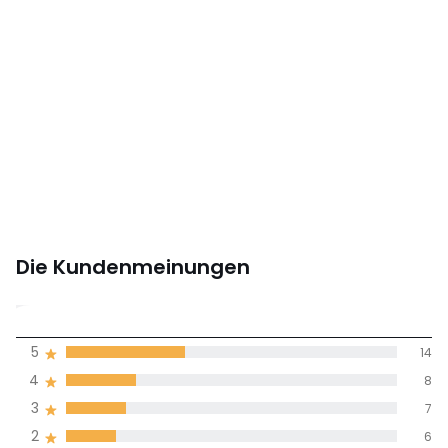
Die Kundenmeinungen
3,6
5
14
(39)
Durchnschnitt in
4
8
allen Sprachen
3
7
2
6
Meinungen 100% zertifiziert,