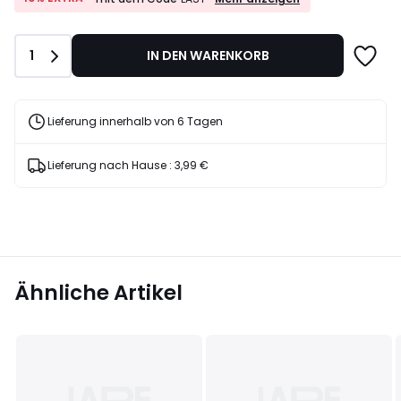
EXTRA*
35%
mit
Rabatt
dem
angewendet.
Anzahl
1
IN DEN WARENKORB
Code
LAST
Lieferung innerhalb von 6 Tagen
Lieferung nach Hause :
3,99 €
Ähnliche Artikel