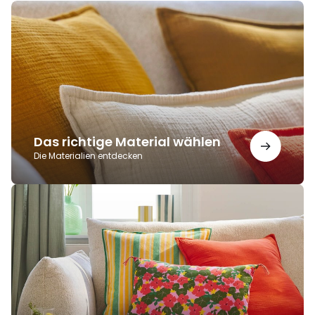
Das
richtige
Material
wählen
Das richtige Material wählen
Die Materialien entdecken
Die
Kunst
der
(schönen)
Kombinationen