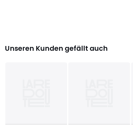
• Schwarze Kordonnierstichkante
Masse
• 50 x 50 cm
• Dicke: 12 cm
Farbe:
Beige
Größe
300 x 130 cm
Unseren Kunden gefällt auch