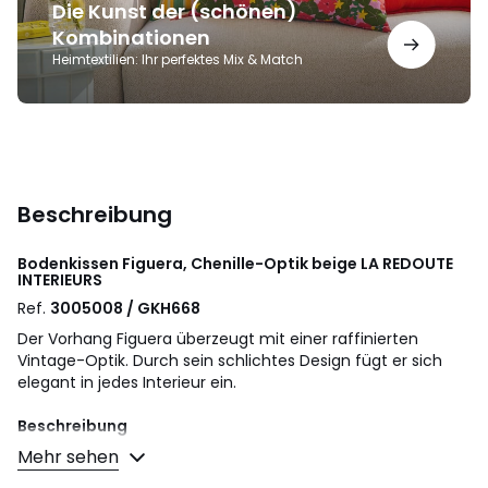
Die Kunst der (schönen)
Kombinationen
Heimtextilien: Ihr perfektes Mix & Match
Beschreibung
Bodenkissen Figuera, Chenille-Optik beige
LA REDOUTE
INTERIEURS
Ref.
3005008 / GKH668
Der Vorhang Figuera überzeugt mit einer raffinierten
Vintage-Optik. Durch sein schlichtes Design fügt er sich
elegant in jedes Interieur ein.
Beschreibung
• 100% Polyester, Chenille-Optik
Mehr sehen
• Füllung 100% Polyester