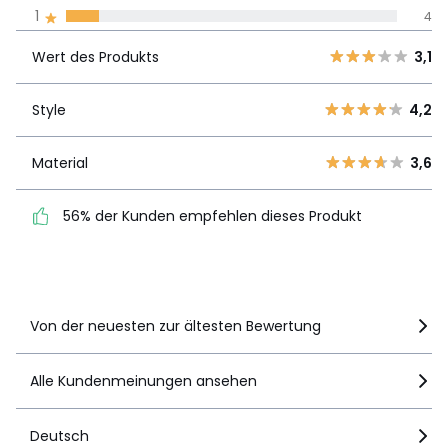
1
4
Unsere Engagement
Wert des
5
14
3,1
Produkts
Wert des Produkts
3,1
4
8
3
7
Style
4,2
Style
4,2
2
6
1
4
Material
3,6
Material
3,6
56% der Kunden
56% der Kunden empfehlen dieses Produkt
empfehlen dieses Produkt
Details anzeigen
Von der neuesten zur ältesten Bewertung
Alle Kundenmeinungen ansehen
Deutsch