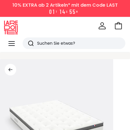
10% EXTRA
ab 2 Artikeln* mit dem Code LAST
0
1
1
4
5
5
T
S
M
Zum
Ware
La
Redoute
Menü
Suchen
Zuletzt
angesehen
Artikel