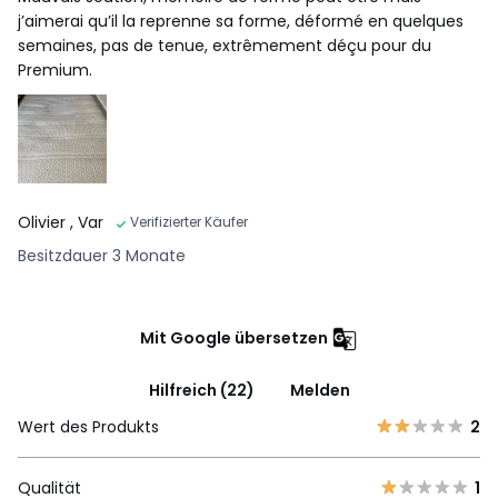
j’aimerai qu’il la reprenne sa forme, déformé en quelques
semaines, pas de tenue, extrêmement déçu pour du
Premium.
Olivier
, Var
Verifizierter Käufer
Besitzdauer 3 Monate
Mit Google übersetzen
Hilfreich (22)
Melden
Wert des Produkts
2
Qualität
1