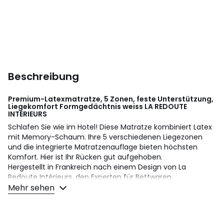
Beschreibung
Premium-Latexmatratze, 5 Zonen, feste Unterstützung,
Liegekomfort Formgedächtnis weiss
LA REDOUTE
INTERIEURS
Schlafen Sie wie im Hotel! Diese Matratze kombiniert Latex
mit Memory-Schaum. Ihre 5 verschiedenen Liegezonen
und die integrierte Matratzenauflage bieten höchsten
Komfort. Hier ist Ihr Rücken gut aufgehoben.
Hergestellt in Frankreich nach einem Design von La
Redoute Intérieurs, den Experten für Bettwaren.
Mehr sehen
• Oberfläche: Weich
• Härtegrad: Fest
• Matratzenart: Latex und Schaumstoff mit