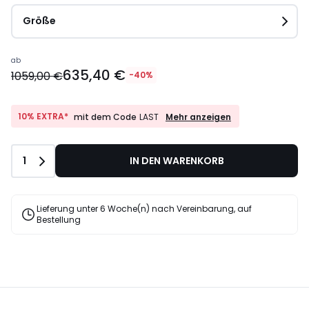
Größe
ab
635,40 €
1059,00 €
-40%
10%
10% EXTRA*
Mehr anzeigen
mit dem Code
LAST
EXTRA*
mit
dem
Anzahl
1
IN DEN WARENKORB
Code
LAST
Lieferung unter 6 Woche(n) nach Vereinbarung, auf
Bestellung