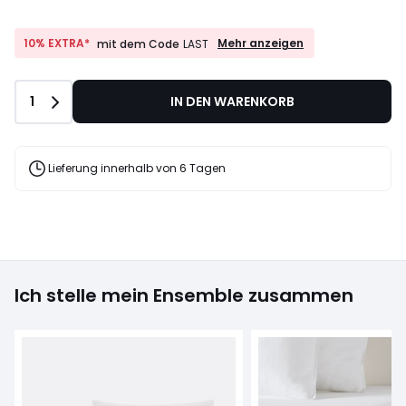
10%
10% EXTRA*
Mehr anzeigen
mit dem Code
LAST
EXTRA*
mit
dem
Anzahl
1
IN DEN WARENKORB
Code
LAST
Lieferung innerhalb von 6 Tagen
Ich stelle mein Ensemble zusammen