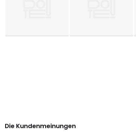
es nicht gebügelt werden.
Beschreibung
• 100% Leinen
• 57 Fäden/cm²
• 1 Seite 100% gewaschenes Leinen, 1 Seite 100%
vorgewaschene Baumwolle
• Umschlag am Fussende
Pflege
• Maschinenwäsche max. 40°C
Masse
• 140 x 200 cm: 1 Person
• 200 x 200 cm: 1-2 Personen
• 160 x 210 cm: 1-2 Personen
• 200 x 210 cm : 1-2 Personen
• 240 x 220 cm: 2 Personen
• 260 x 240 cm: 2 Personen
Die Kundenmeinungen
•
OEKO-TEX® Standard 100
. Das OEKO-TEX® Standard