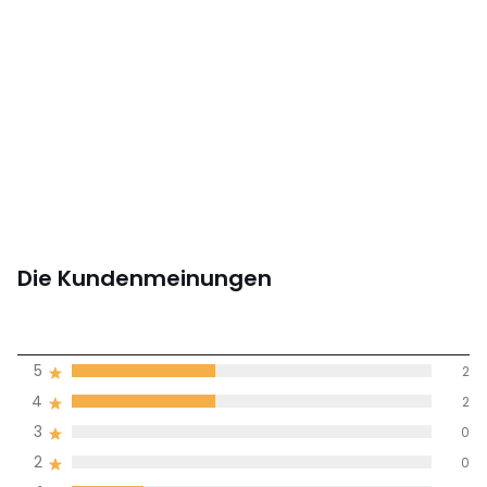
Die Kundenmeinungen
3,8
5
2
(5)
Durchnschnitt in
4
2
allen Sprachen
3
0
2
0
Meinungen 100% zertifiziert,