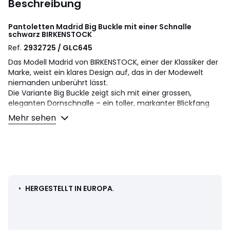
Beschreibung
Pantoletten Madrid Big Buckle mit einer Schnalle
schwarz
BIRKENSTOCK
Ref.
2932725 / GLC645
Das Modell Madrid von BIRKENSTOCK, einer der Klassiker der
Marke, weist ein klares Design auf, das in der Modewelt
niemanden unberührt lässt.
Die Variante Big Buckle zeigt sich mit einer grossen,
eleganten Dornschnalle – ein toller, markanter Blickfang
auf der ansonsten schlicht gehaltenen Sandale. Die
Mehr sehen
Decksohle des Halb-Exquisit-Fussbettes ist mit weichem
Glattleder bezogen und farblich auf den Schuh
abgestimmt. Das Obermaterial besteht aus besonders
dickem, geöltem Nubukleder, das offenkantig verarbeitet
wurde.
Produktdetails
•
HERGESTELLT IN EUROPA
.
• Pantoletten
• Verschluss: Schlupfform
• Runde Zehenkappe
• Schmale Weite