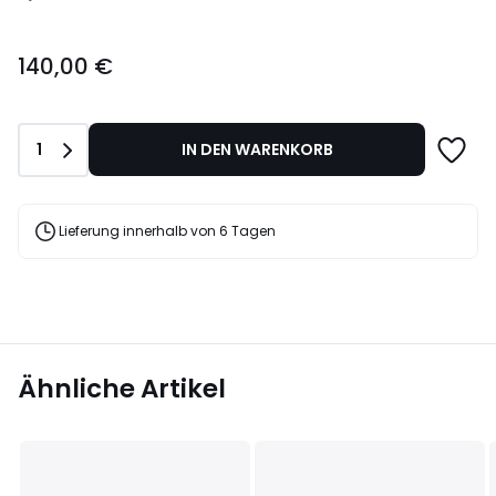
140,00
140,00 €
€.
Anzahl
1
IN DEN WARENKORB
Lieferung innerhalb von 6 Tagen
Ähnliche Artikel