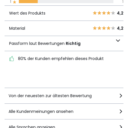
1
1
Unsere Engagement
Wert des
5
2
4,2
Produkts
Wert des Produkts
4,2
4
2
3
0
Material
4,2
Material
4,2
2
0
Passform laut
1
1
Passform laut Bewertungen
Richtig
Bewertungen
Richtig
80% der Kunden empfehlen dieses Produkt
80% der Kunden
empfehlen dieses Produkt
Details anzeigen
Von der neuesten zur ältesten Bewertung
Alle Kundenmeinungen ansehen
Alle Sprachen anzeigen