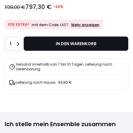
797,30 €
1139,00 €
-30%
10%
10% EXTRA*
Mehr anzeigen
mit dem Code
LAST
EXTRA*
mit
dem
Anzahl
1
IN DEN WARENKORB
Code
LAST
Versand innerhalb von 7 bis 10 Tagen. Lieferung nach
Vereinbarung
Lieferung nach Hause :
49,90 €
Ich stelle mein Ensemble zusammen