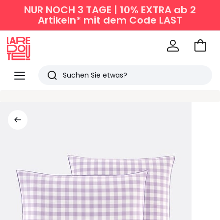
NUR NOCH 3 TAGE | 10% EXTRA ab 2
Artikeln* mit dem Code LAST
Zum
Ware
La
Redoute
Menü
Suchen
Zuletzt
angesehen
Artikel