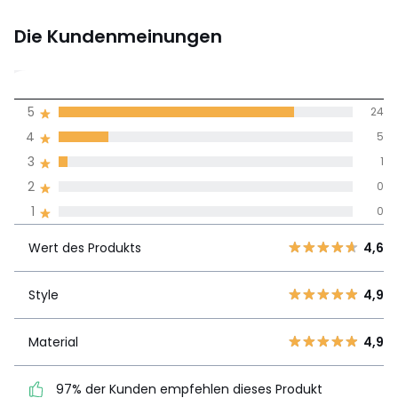
Die Kundenmeinungen
4,8
5
24
(30)
Durchnschnitt in
4
5
allen Sprachen
3
1
2
0
Meinungen 100% zertifiziert,
1
0
Unsere Engagement
Wert des
5
24
4,6
Produkts
Wert des Produkts
4,6
4
5
3
1
Style
4,9
Style
4,9
2
0
1
0
Material
4,9
Material
4,9
97% der Kunden
97% der Kunden empfehlen dieses Produkt
empfehlen dieses Produkt