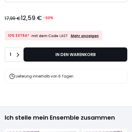
12,59 €
17,99 €
-30%
10%
10% EXTRA*
Mehr anzeigen
mit dem Code
LAST
EXTRA*
mit
dem
Anzahl
1
IN DEN WARENKORB
Code
LAST
Lieferung innerhalb von 6 Tagen
Ich stelle mein Ensemble zusammen