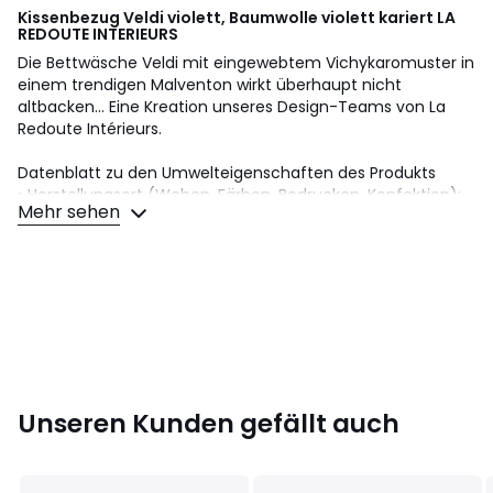
Kissenbezug Veldi violett, Baumwolle violett kariert
LA
REDOUTE INTERIEURS
Die Bettwäsche Veldi mit eingewebtem Vichykaromuster in
einem trendigen Malventon wirkt überhaupt nicht
altbacken... Eine Kreation unseres Design-Teams von La
Redoute Intérieurs.
Datenblatt zu den Umwelteigenschaften des Produkts
• Herstellungsort (Weben, Färben, Bedrucken, Konfektion):
Mehr sehen
Pakistan
Farbe:
Violett Kariert
Größe
50 x 70 cm, 63 x 63 cm
Unseren Kunden gefällt auch