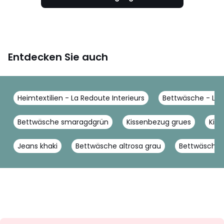
Entdecken Sie auch
Heimtextilien - La Redoute Interieurs
Bettwäsche - La R
Bettwäsche smaragdgrün
Kissenbezug grues
Kiss
Jeans khaki
Bettwäsche altrosa grau
Bettwäsche 