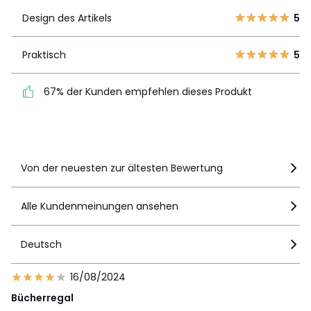
Design des
5
2
5
Artikels
Design des Artikels
5
4
1
3
0
Praktisch
5
Praktisch
5
2
0
67% der Kunden
1
0
67% der Kunden empfehlen dieses Produkt
empfehlen dieses Produkt
Details anzeigen
Von der neuesten zur ältesten Bewertung
Alle Kundenmeinungen ansehen
Deutsch
16/08/2024
Bücherregal