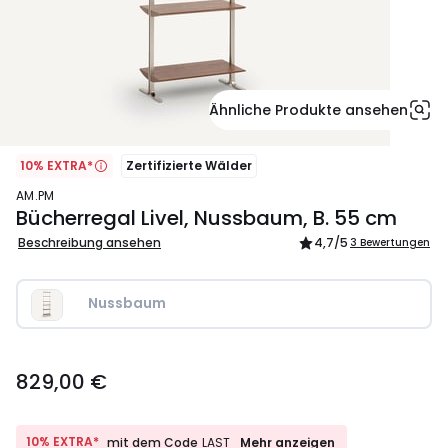
Ähnliche Produkte ansehen
10% EXTRA*
Zertifizierte Wälder
AM.PM
Bücherregal Livel, Nussbaum, B. 55 cm
Beschreibung ansehen
4,7
/5
3 Bewertungen
Nussbaum
829,00
829,00 €
€.
10%
10% EXTRA*
Mehr anzeigen
mit dem Code
LAST