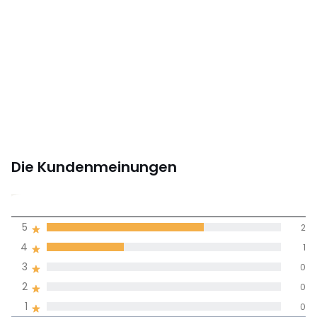
• B65 x H33 x T42 cm, 23,5 kg
Farbe:
Nussbaum
Größe
Einheitsgrösse
Herunterladen
Montageplan und Pflegehinweise
Die Kundenmeinungen
4,7
5
2
(3)
Durchnschnitt in
4
1
allen Sprachen
3
0
2
0
Meinungen 100% zertifiziert,
1
0
Unsere Engagement