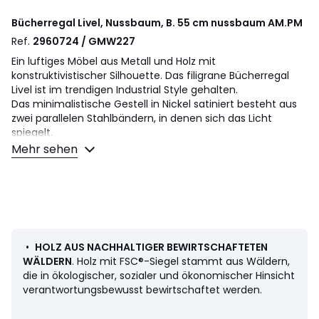
Bücherregal Livel, Nussbaum, B. 55 cm nussbaum
AM.PM
Ref.
2960724 / GMW227
Ein luftiges Möbel aus Metall und Holz mit
konstruktivistischer Silhouette. Das filigrane Bücherregal
Livel ist im trendigen Industrial Style gehalten.
Das minimalistische Gestell in Nickel satiniert besteht aus
zwei parallelen Stahlbändern, in denen sich das Licht
spiegelt.
Die Bänder verlaufen in der Mitte der Böden, was dem
Mehr sehen
Ganzen eine schöne Balance gibt und die abgeschrägten
Böden in Tragflächenform zur Geltung bringt.
Die Teile der Regalserie können einzeln oder in Kombination
mit anderen genutzt werden. Wenn Sie mehrere Module
kombinieren möchten, werden diese diskret verbunden. Ein
exklusives Design von AM.PM.
•
HOLZ AUS NACHHALTIGER BEWIRTSCHAFTETEN
Beschreibung
WÄLDERN
. Holz mit FSC®-Siegel stammt aus Wäldern,
• Gestell Stahl, Finish Nickel satiniert
die in ökologischer, sozialer und ökonomischer Hinsicht
• 6 feste Böden MDF mit Nussbaumfurnier, FSC®-
verantwortungsbewusst bewirtschaftet werden.
zertifiziert, Finish NC-Lackierung. Abgeschrägte Kanten.
• Elemente zur Wandbefestigung (Schrauben und Dübel