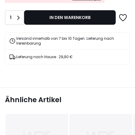
EXTRA*
mit
dem
Anzahl
1
IN DEN WARENKORB
Code
LAST
Versand innerhalb von 7 bis 10 Tagen. Lieferung nach
Vereinbarung
Lieferung nach Hause :
29,90 €
Ähnliche Artikel