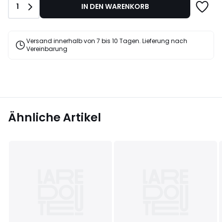
Anzahl
1
IN DEN WARENKORB
39%
Rabatt
angewendet.
Versand innerhalb von 7 bis 10 Tagen. Lieferung nach
Vereinbarung
Ähnliche Artikel