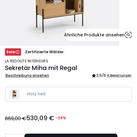
Ähnliche Produkte ansehen
Sale
Zertifizierte Wälder
LA REDOUTE INTERIEURS
Sekretär Miha mit Regal
Beschreibung ansehen
3,5
/5
4 Bewertungen
Holz hell
530,09
530,09 €
€
869,00 €
-39%
Statt
869,00
€