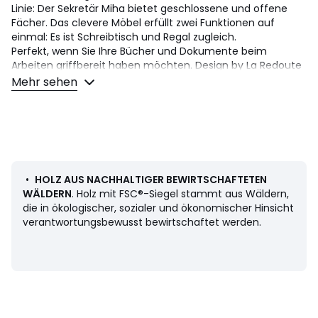
Linie: Der Sekretär Miha bietet geschlossene und offene
Fächer. Das clevere Möbel erfüllt zwei Funktionen auf
einmal: Es ist Schreibtisch und Regal zugleich.
Perfekt, wenn Sie Ihre Bücher und Dokumente beim
Arbeiten griffbereit haben möchten. Design by La Redoute
Intérieurs.
Mehr sehen
Beschreibung
• Sekretär mit Regal
• MDF mit Eichenfurnier, FSC®-zertifiziert, Finish NC-
Lackierung
• Beine Stahl mit Epoxylackierung
• Klappbare Schreibtischplatte, dahinter 3 Innenfächer
•
HOLZ AUS NACHHALTIGER BEWIRTSCHAFTETEN
• 5 offene Fächer, eines davon mit senkrechten
WÄLDERN
. Holz mit FSC®-Siegel stammt aus Wäldern,
Trennwänden
die in ökologischer, sozialer und ökonomischer Hinsicht
• 2 geschlossene Fächer mit Türen (Push-Pull-System
verantwortungsbewusst bewirtschaftet werden.
zum Öffnen)
Masse
Gesamtmasse
• Breite: 84,1 cm
• Höhe: 177 cm