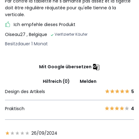
Par contre la tablette ne s'aimante pas assez et la tigette
doit être régulière réajustée pour qu'elle tienne à la
verticale.
Ich empfehle dieses Produkt
Oiseau27
, Belgique
Verifizierter Käufer
Besitzdauer 1 Monat
Mit Google übersetzen
Hilfreich (0)
Melden
Design des Artikels
5
Praktisch
4
26/09/2024