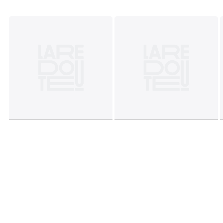
1 Paket
• B49 x H35 x T35 cm, 3,8 kg
Farbe:
Natur
Größe
Einheitsgrösse
Herunterladen
Montageplan und Pflegehinweise