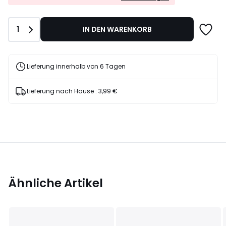
EXTRA*
30%
mit
Rabatt
dem
angewendet.
Anzahl
1
IN DEN WARENKORB
Code
LAST
Lieferung innerhalb von 6 Tagen
Lieferung nach Hause :
3,99 €
Ähnliche Artikel