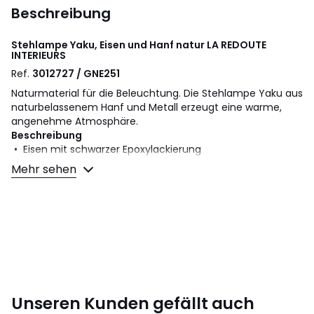
Beschreibung
Stehlampe Yaku, Eisen und Hanf natur
LA REDOUTE
INTERIEURS
Ref.
3012727 / GNE251
Naturmaterial für die Beleuchtung. Die Stehlampe Yaku aus
naturbelassenem Hanf und Metall erzeugt eine warme,
angenehme Atmosphäre.
Beschreibung
• Eisen mit schwarzer Epoxylackierung
• Doppelschirm aus natürlicher Hanfschnur
Mehr sehen
• Fassung E27 für LED-Lampe max. 10 W (nicht im
Lieferumfang enthalten)
Masse
• Durchmesser: 30 cm
• Höhe: 152,5 cm
• Lampenschirm: Ø 30 x H. 28 cm
• Basis: Ø 25 cm
Unseren Kunden gefällt auch
Masse und Gewicht der Sendung