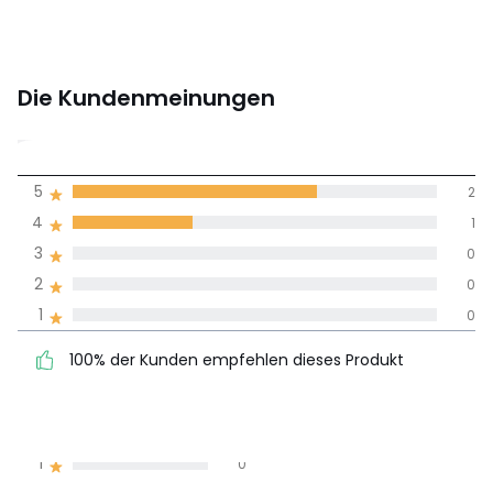
Die Kundenmeinungen
4,7
5
2
(3)
Durchnschnitt in
4
1
allen Sprachen
3
0
2
0
Meinungen 100% zertifiziert,
1
0
Unsere Engagement
100% der Kunden
5
2
100% der Kunden empfehlen dieses Produkt
empfehlen dieses Produkt
4
1
3
0
2
0
1
0