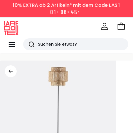
10% EXTRA
ab 2 Artikeln* mit dem Code LAST
0
1
0
6
4
5
T
S
M
Zum
Ware
La
Redoute
Menü
Suchen
Zuletzt
angesehen
Artikel