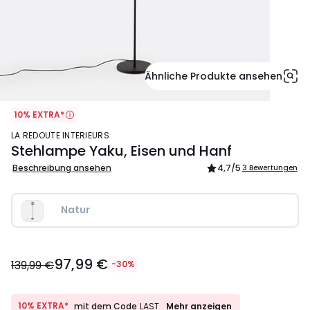
Ähnliche Produkte ansehen
10% EXTRA*
LA REDOUTE INTERIEURS
Stehlampe Yaku, Eisen und Hanf
Beschreibung ansehen
4,7
/5
3 Bewertungen
Natur
97,99
97,99 €
€
139,99 €
-30%
Statt
139,99
€
10%
10% EXTRA*
Mehr anzeigen
mit dem Code
LAST