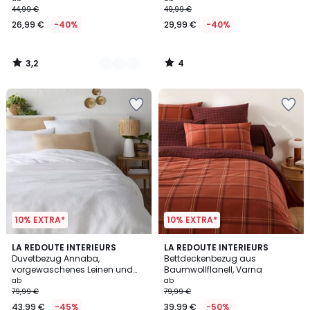
44,99 €
49,99 €
26,99 €
-40%
29,99 €
-40%
3,2
4
/
/
5
5
10% EXTRA*
10% EXTRA*
4,4
4,5
8
LA REDOUTE INTERIEURS
LA REDOUTE INTERIEURS
/ 5
/ 5
Duvetbezug Annaba,
Bettdeckenbezug aus
Farben
vorgewaschenes Leinen und
Baumwollflanell, Varna
Baumwolle
ab
ab
79,99 €
79,99 €
43,99 €
-45%
39,99 €
-50%