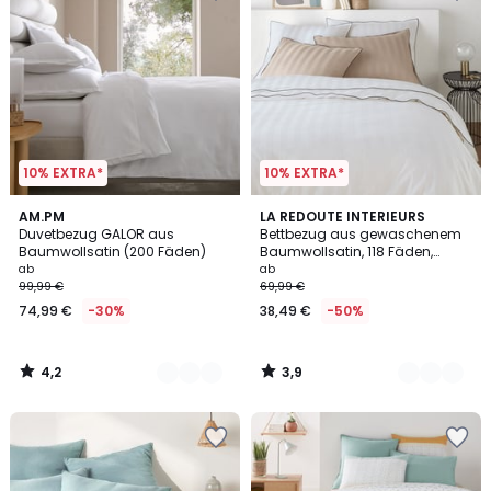
10% EXTRA*
10% EXTRA*
4,2
3,9
10
AM.PM
8
LA REDOUTE INTERIEURS
/ 5
/ 5
Duvetbezug GALOR aus
Bettbezug aus gewaschenem
Farben
Farben
Baumwollsatin (200 Fäden)
Baumwollsatin, 118 Fäden,
Victor gestreift
ab
ab
99,99 €
69,99 €
74,99 €
-30%
38,49 €
-50%
4,2
3,9
/
/
5
5