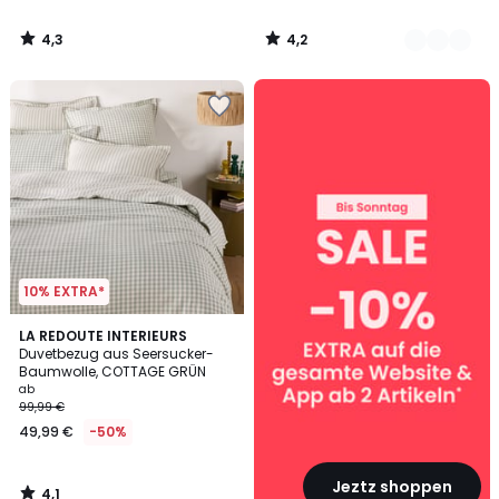
4,3
4,2
/
/
5
5
SALE
:
10%
EXTRA
ab
2
Artikeln*
10% EXTRA*
4,1
LA REDOUTE INTERIEURS
/ 5
Duvetbezug aus Seersucker-
Baumwolle, COTTAGE GRÜN
ab
99,99 €
49,99 €
-50%
Jeztz shoppen
4,1