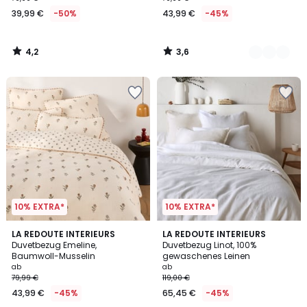
39,99
39,99 €
-50%
43,99 €
-45%
€
Statt
79,99
4,2
3,6
€
/
/
5
5
50%
Rabatt
angewendet.
10% EXTRA*
10% EXTRA*
4,3
4,2
LA REDOUTE INTERIEURS
21
LA REDOUTE INTERIEURS
/ 5
/ 5
Duvetbezug Emeline,
Duvetbezug Linot, 100%
Farben
Baumwoll-Musselin
gewaschenes Leinen
ab
ab
79,99 €
119,00 €
43,99 €
-45%
65,45 €
-45%