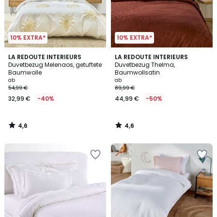
10% EXTRA*
10% EXTRA*
4,6
4,6
LA REDOUTE INTERIEURS
LA REDOUTE INTERIEURS
/ 5
/ 5
Duvetbezug Melenaos, getuftete
Duvetbezug Thelma,
Baumwolle
Baumwollsatin
ab
ab
54,99 €
89,99 €
32,99 €
-40%
44,99 €
-50%
4,6
4,6
/
/
5
5