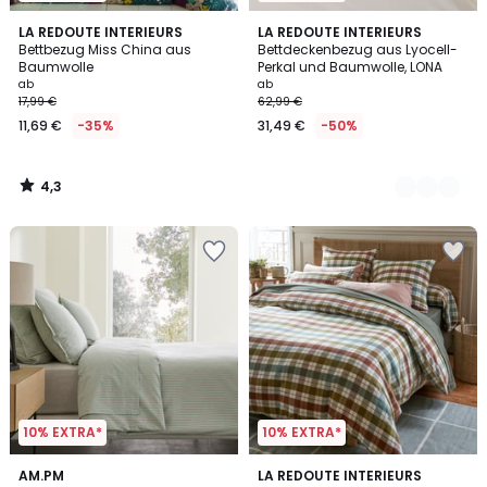
4,3
LA REDOUTE INTERIEURS
2
LA REDOUTE INTERIEURS
/ 5
Bettbezug Miss China aus
Bettdeckenbezug aus Lyocell-
Farben
Baumwolle
Perkal und Baumwolle, LONA
ab
ab
17,99 €
62,99 €
11,69 €
-35%
31,49 €
-50%
4,3
/
5
10% EXTRA*
10% EXTRA*
4,6
AM.PM
LA REDOUTE INTERIEURS