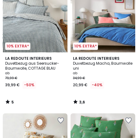
10% EXTRA*
10% EXTRA*
5
3,6
LA REDOUTE INTERIEURS
LA REDOUTE INTERIEURS
/
/ 5
Duvetbezug aus Seersucker-
Duvetbezug Macha, Baumwolle
5
Baumwolle, COTTAGE BLAU
uni
ab
ab
79,99 €
34,99 €
39,99 €
-50%
20,99 €
-40%
5
3,6
/
/
5
5