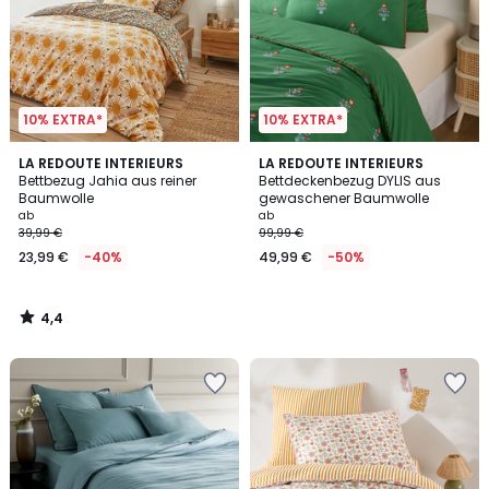
10% EXTRA*
10% EXTRA*
4,4
LA REDOUTE INTERIEURS
LA REDOUTE INTERIEURS
/ 5
Bettbezug Jahia aus reiner
Bettdeckenbezug DYLIS aus
Baumwolle
gewaschener Baumwolle
ab
ab
39,99 €
99,99 €
23,99 €
-40%
49,99 €
-50%
4,4
/
5