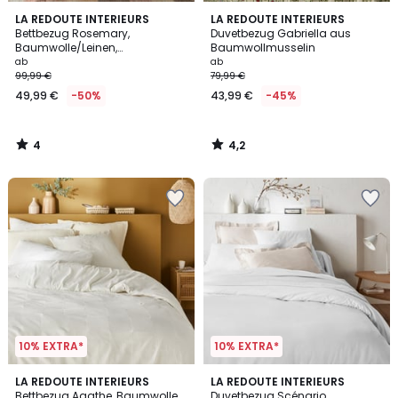
4
4,2
LA REDOUTE INTERIEURS
LA REDOUTE INTERIEURS
/
/ 5
Bettbezug Rosemary,
Duvetbezug Gabriella aus
5
Baumwolle/Leinen,
Baumwollmusselin
vorgewaschen
ab
ab
99,99 €
79,99 €
49,99 €
-50%
43,99 €
-45%
4
4,2
/
/
5
5
10% EXTRA*
10% EXTRA*
4,2
4
2
LA REDOUTE INTERIEURS
22
LA REDOUTE INTERIEURS
/ 5
/
Bettbezug Agathe, Baumwolle
Duvetbezug Scénario,