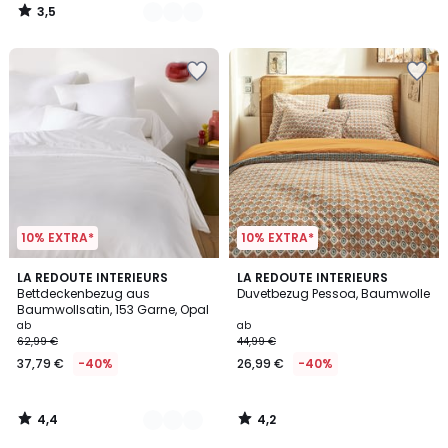
3,5
/
5
10% EXTRA*
10% EXTRA*
4,4
4,2
8
LA REDOUTE INTERIEURS
LA REDOUTE INTERIEURS
/ 5
/ 5
Bettdeckenbezug aus
Duvetbezug Pessoa, Baumwolle
Farben
Baumwollsatin, 153 Garne, Opal
ab
ab
62,99 €
44,99 €
37,79 €
-40%
26,99 €
-40%
4,4
4,2
/
/
5
5