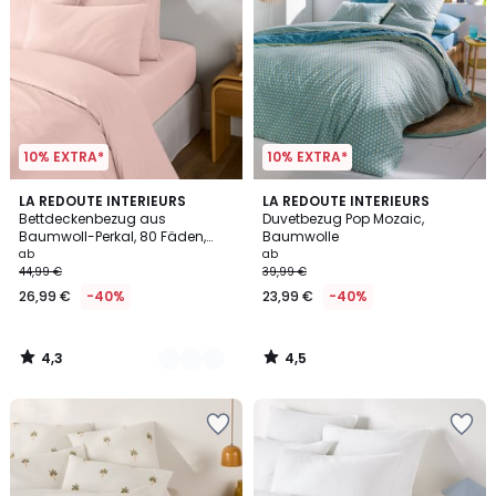
10% EXTRA*
10% EXTRA*
4,3
4,5
21
LA REDOUTE INTERIEURS
LA REDOUTE INTERIEURS
/ 5
/ 5
Bettdeckenbezug aus
Duvetbezug Pop Mozaic,
Farben
Baumwoll-Perkal, 80 Fäden,
Baumwolle
Scenario
ab
ab
44,99 €
39,99 €
26,99 €
-40%
23,99 €
-40%
4,3
4,5
/
/
5
5