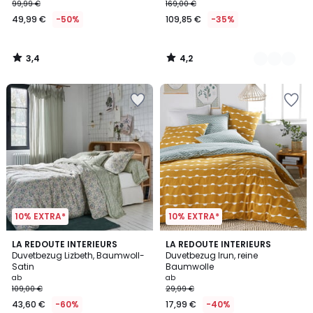
99,99 €
169,00 €
49,99 €
-50%
109,85 €
-35%
3,4
4,2
/
/
5
5
10% EXTRA*
10% EXTRA*
4,6
4,6
LA REDOUTE INTERIEURS
LA REDOUTE INTERIEURS
/ 5
/ 5
Duvetbezug Lizbeth, Baumwoll-
Duvetbezug Irun, reine
Satin
Baumwolle
ab
ab
109,00 €
29,99 €
43,60 €
-60%
17,99 €
-40%