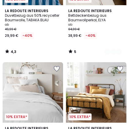
4,3
5
LA REDOUTE INTERIEURS
3
LA REDOUTE INTERIEURS
/ 5
/
Duvetbezug aus 50% recycelter
Bettdeckenbezug aus
Farben
5
Baumwolle, TABAKA BLAU
Baumwollperkal, ELYA
ab
ab
49,99 €
64,99 €
29,99 €
-40%
38,99 €
-40%
4,3
5
/
/
5
5
10% EXTRA*
10% EXTRA*
4
4,6
15
LA REDOUTE INTERIEURS
LA REDOUTE INTERIEURS