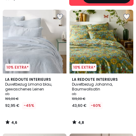
/
5
10% EXTRA*
10% EXTRA*
4,6
4,8
LA REDOUTE INTERIEURS
LA REDOUTE INTERIEURS
/ 5
/ 5
Duvetbezug Limona blau,
Duvetbezug Johanna,
gewaschenes Leinen
Baumwollsatin
ab
ab
169,00 €
109,00 €
92,95 €
-45%
43,60 €
-60%
4,6
4,8
/
/
5
5