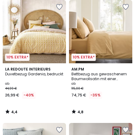
10% EXTRA*
10% EXTRA*
4,4
4,8
LA REDOUTE INTERIEURS
AM.PM
/ 5
/ 5
Duvetbezug Gardenia, bedruckt
Bettbezug aus gewaschenem
Baumwollsatin mit einer
Fadenzahl von 200, SARIA
ab
ab
44,99 €
115,00 €
26,99 €
-40%
74,75 €
-35%
4,4
4,8
/
/
5
5