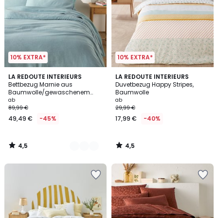
10% EXTRA*
10% EXTRA*
4,5
4,5
3
LA REDOUTE INTERIEURS
LA REDOUTE INTERIEURS
/ 5
/ 5
Bettbezug Marnie aus
Duvetbezug Happy Stripes,
Farben
Baumwolle/gewaschenem
Baumwolle
Leinen
ab
ab
89,99 €
29,99 €
49,49 €
-45%
17,99 €
-40%
4,5
4,5
/
/
5
5