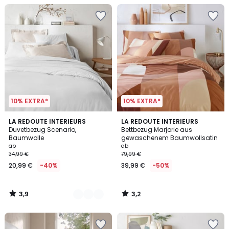
10% EXTRA*
10% EXTRA*
3,9
3,2
22
LA REDOUTE INTERIEURS
LA REDOUTE INTERIEURS
/ 5
/ 5
Duvetbezug Scenario,
Bettbezug Marjorie aus
Farben
Baumwolle
gewaschenem Baumwollsatin
ab
ab
34,99 €
79,99 €
20,99 €
-40%
39,99 €
-50%
3,9
3,2
/
/
5
5