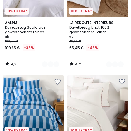
10% EXTRA*
10% EXTRA*
4,3
4,2
2
AM.PM
21
LA REDOUTE INTERIEURS
/ 5
/ 5
Duvetbezug Scala aus
Duvetbezug Linot, 100%
Farben
Farben
gewaschenem Leinen
gewaschenes Leinen
ab
ab
169,00 €
119,00 €
109,85 €
-35%
65,45 €
-45%
4,3
4,2
/
/
5
5
10% EXTRA*
10% EXTRA*