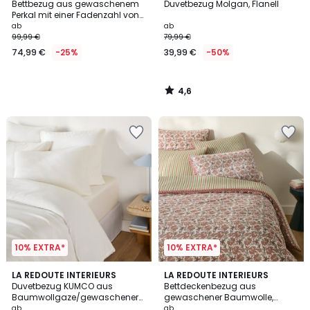
/ 5
Bettbezug aus gewaschenem
Duvetbezug Molgan, Flanell
Perkal mit einer Fadenzahl von
120, VALLI
ab
ab
99,99 €
79,99 €
74,99 €
-25%
39,99 €
-50%
4,6
/
5
10% EXTRA*
10% EXTRA*
3,2
4
10
LA REDOUTE INTERIEURS
LA REDOUTE INTERIEURS
/ 5
/
Duvetbezug KUMCO aus
Bettdeckenbezug aus
Farben
5
Baumwollgaze/gewaschener
gewaschener Baumwolle,
Baumwolle
Hyacinthe
ab
ab