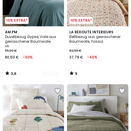
10% EXTRA*
10% EXTRA*
3,6
5
8
AM.PM
LA REDOUTE INTERIEURS
/ 5
/
Duvetbezug Gypse, Voile aus
Bettbezug aus gewaschener
Farben
5
gewaschener Baumwolle
Baumwolle, Yassia
ab
115,00 €
62,99 €
80,50 €
-30%
37,79 €
-40%
3,6
5
/
/
5
5