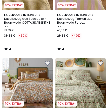
10% EXTRA*
10% EXTRA*
4
4
LA REDOUTE INTERIEURS
LA REDOUTE INTERIEURS
/
/
Duvetbezug aus Seersucker-
Duvetbezug Tamori aus
5
5
Baumwolle, COTTAGE ABSINTHE
Baumwolle, Farbe
Bernstein/Malve
ab
ab
79,99 €
49,99 €
39,99 €
-50%
29,99 €
-40%
4
4
/
/
5
5
10% EXTRA*
10% EXTRA*