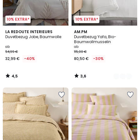
10% EXTRA*
10% EXTRA*
4,5
3,6
LA REDOUTE INTERIEURS
20
AM.PM
/ 5
/ 5
Duvetbezug Jobe, Baumwolle
Duvetbezug Yafa, Bio-
Farben
Baumwollmusselin
ab
ab
54,99 €
115,00 €
32,99 €
-40%
80,50 €
-30%
4,5
3,6
/
/
5
5