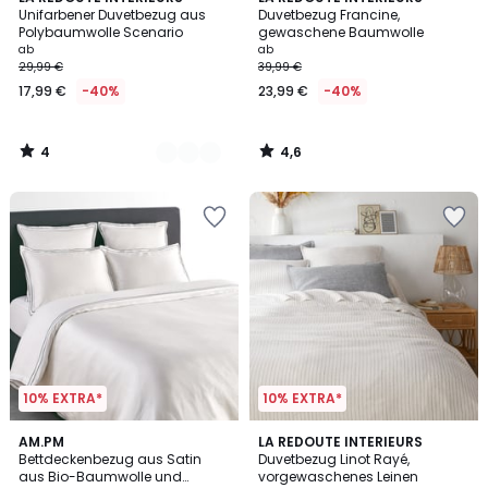
/
/ 5
Unifarbener Duvetbezug aus
Duvetbezug Francine,
Farben
5
Polybaumwolle Scenario
gewaschene Baumwolle
ab
ab
29,99 €
39,99 €
17,99 €
-40%
23,99 €
-40%
4
4,6
/
/
5
5
10% EXTRA*
10% EXTRA*
4
4,4
AM.PM
3
LA REDOUTE INTERIEURS
/
/ 5
Bettdeckenbezug aus Satin
Duvetbezug Linot Rayé,
Farben
5
aus Bio-Baumwolle und
vorgewaschenes Leinen