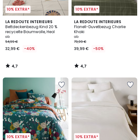
10% EXTRA*
10% EXTRA*
4,7
4,7
LA REDOUTE INTERIEURS
LA REDOUTE INTERIEURS
/ 5
/ 5
Bettdeckenbezug Kind 20 %
Flanell-Duvetbezug Charlie
recycelte Baumwolle, Heol
Khaki
ab
ab
54,99 €
79,99 €
32,99 €
-40%
39,99 €
-50%
4,7
4,7
/
/
5
5
10% EXTRA*
10% EXTRA*