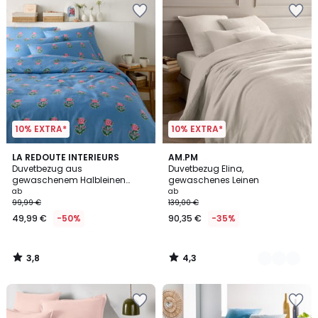
10% EXTRA*
10% EXTRA*
3,8
4,3
LA REDOUTE INTERIEURS
25
AM.PM
/ 5
/ 5
Duvetbezug aus
Duvetbezug Elina,
Farben
gewaschenem Halbleinen
gewaschenes Leinen
Alanis
ab
ab
99,99 €
139,00 €
49,99 €
-50%
90,35 €
-35%
3,8
4,3
/
/
5
5