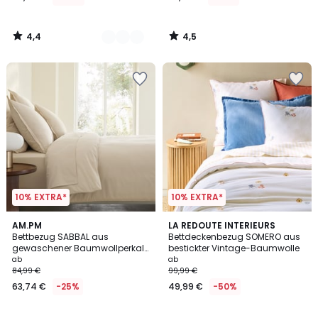
4,4
4,5
/
/
5
5
10% EXTRA*
10% EXTRA*
3,5
10
AM.PM
LA REDOUTE INTERIEURS
/ 5
Bettbezug SABBAL aus
Bettdeckenbezug SOMERO aus
Farben
gewaschener Baumwollperkal-
bestickter Vintage-Baumwolle
Qualität (120 Fäden)
ab
ab
84,99 €
99,99 €
63,74 €
-25%
49,99 €
-50%