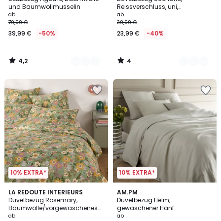
Farben
Farben
5
und Baumwollmusselin
Reissverschluss, uni,
Baumwolle
ab
ab
79,99 €
39,99 €
39,99 €
-50%
23,99 €
-40%
4,2
4
/
/
5
5
10% EXTRA*
10% EXTRA*
3,4
4,2
LA REDOUTE INTERIEURS
11
AM.PM
/ 5
/ 5
Duvetbezug Rosemary,
Duvetbezug Helm,
Farben
Baumwolle/vorgewaschenes
gewaschener Hanf
Leinen, grün
ab
ab