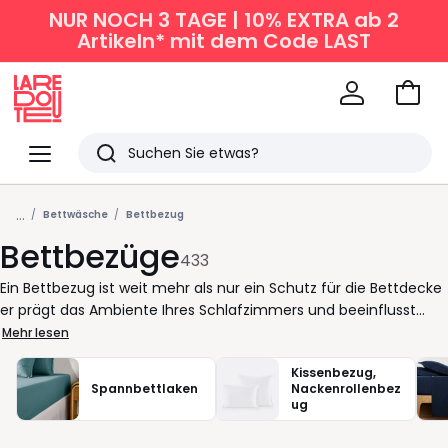
NUR NOCH 3 TAGE | 10% EXTRA ab 2
Artikeln* mit dem Code LAST
Zum
Ware
La
Redoute
Menü
Suchen
Zuletzt
...
angesehen
Bettwäsche
Bettbezug
Bettbezüge
Artikel
433
Ein Bettbezug ist weit mehr als nur ein Schutz für die Bettdecke
er prägt das Ambiente Ihres Schlafzimmers und beeinflusst
direkt Ihr Wohlgefühl in der Nacht. Ob Sie morgens erfrischt
Mehr lesen
aufwachen oder sich abends auf kuschelige Momente freuen
Kissenbezug,
die richtige Bettwäsche macht den Unterschied. Bei La Redoute
Spannbettlaken
Nackenrollenbez
finden Sie zahlreiche Optionen, die sich ganz nach Ihrem Stil
ug
und Alltag richten. Mag es bequem und pflegeleicht? Ein Modell
aus Mikrofaser ist besonders unkompliziert. Für Liebhaber