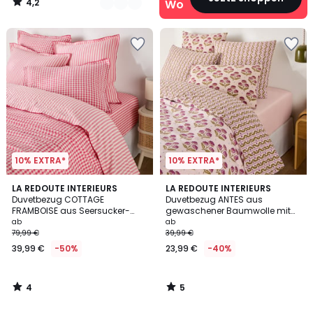
4,2
Wohn‑Deals
/
5
10% EXTRA*
10% EXTRA*
4
5
LA REDOUTE INTERIEURS
LA REDOUTE INTERIEURS
/
/
Duvetbezug COTTAGE
Duvetbezug ANTES aus
5
5
FRAMBOISE aus Seersucker-
gewaschener Baumwolle mit
Baumwolle
Blumenprint
ab
ab
79,99 €
39,99 €
39,99 €
-50%
23,99 €
-40%
4
5
/
/
5
5