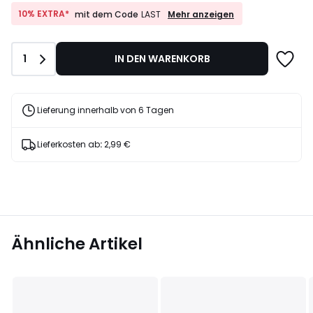
139,00
€
10%
10% EXTRA*
Mehr anzeigen
mit dem Code
LAST
EXTRA*
20%
mit
Rabatt
dem
angewendet.
Anzahl
1
IN DEN WARENKORB
Code
LAST
Lieferung innerhalb von 6 Tagen
Lieferkosten ab
:
2,99 €
Ähnliche Artikel