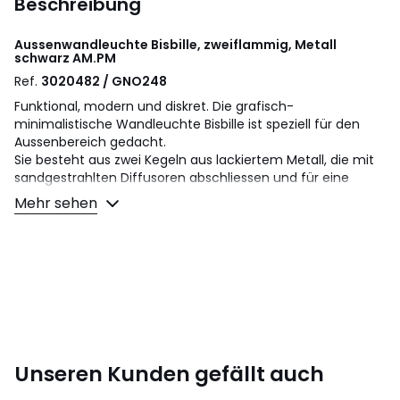
Beschreibung
Aussenwandleuchte Bisbille, zweiflammig, Metall
schwarz
AM.PM
Ref.
3020482 / GNO248
Funktional, modern und diskret. Die grafisch-
minimalistische Wandleuchte Bisbille ist speziell für den
Aussenbereich gedacht.
Sie besteht aus zwei Kegeln aus lackiertem Metall, die mit
sandgestrahlten Diffusoren abschliessen und für eine
ausgefallene klar umrissene Beleuchtung sorgen. Die
Mehr sehen
Lampe, die zu vielem passt, ist eine exklusive Kreation von
AM.PM.
Beschreibung
• Kegelförmige Schirme und Wandhalterung Eisen mit
schwarzer Epoxylackierung
• Diffusoren sandgestrahltes Acryl
• Fassungen für 2 x GU10-Lampen max. 5 W (nicht im
Lieferumfang enthalten)
Unseren Kunden gefällt auch
• Geignet für Leuchtmittel der Energieeffizienzklasse: A
• Schutzklasse: IP54