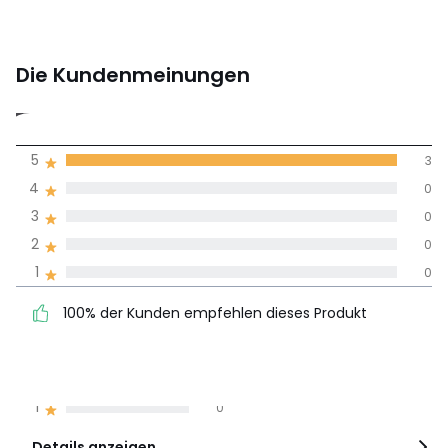
Herunterladen
Montageplan und Pflegehinweise
Die Kundenmeinungen
5
5
3
(3)
Durchnschnitt in
4
0
allen Sprachen
3
0
2
0
Meinungen 100% zertifiziert,
1
0
Unsere Engagement
100% der Kunden
5
3
100% der Kunden empfehlen dieses Produkt
empfehlen dieses Produkt
4
0
3
0
2
0
1
0
Details anzeigen