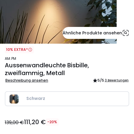
Ähnliche Produkte ansehen
10% EXTRA*
AM.PM
Aussenwandleuchte Bisbille,
zweiflammig, Metall
Beschreibung ansehen
5
/5
3 Bewertungen
Schwarz
111,20
111,20 €
€
139,00 €
-20%
Statt