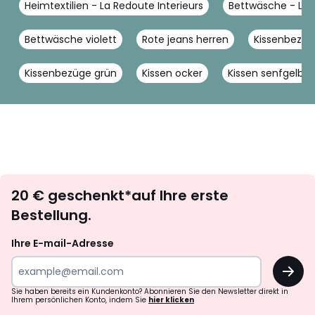
Heimtextilien - La Redoute Interieurs
Bettwäsche - La R
Bettwäsche violett
Rote jeans herren
Kissenbezu
Kissenbezüge grün
Kissen ocker
Kissen senfgelb
Newsletter
20 € geschenkt*auf Ihre erste
abonnieren
Bestellung.
Ihre E-mail-Adresse
OK
Sie haben bereits ein Kundenkonto? Abonnieren Sie den Newsletter direkt in
Ihrem persönlichen Konto, indem Sie
hier klicken