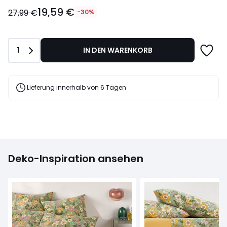
19,59
19,59 €
€
27,99 €
-30%
Statt
27,99
€
Anzahl
1
IN DEN WARENKORB
30%
Rabatt
angewendet.
Lieferung innerhalb von 6 Tagen
Deko-Inspiration ansehen