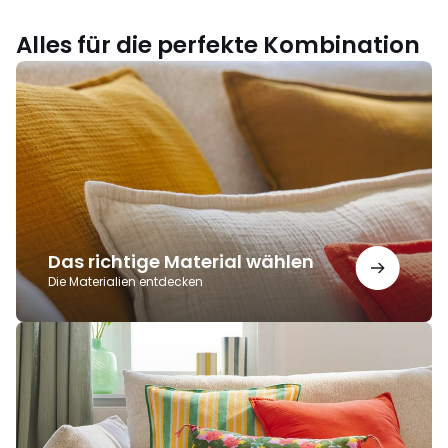
Alles für die perfekte Kombination
Das
richtige
Material
wählen
Das richtige Material wählen
Die Materialien entdecken
Die
Kunst
der
(schönen)
Kombinationen