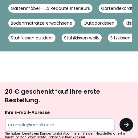
Gartenmöbel - La Redoute Interieurs
Gartendekoration
Bodenmatratze erwachsene
Outdoorkissen
Kisse
Stuhlkissen outdoor
Stuhlkissen weiß
Sitzkissen 5
Newsletter
20 € geschenkt*auf Ihre erste
abonnieren
Bestellung.
Ihre E-mail-Adresse
OK
Sie haben bereits ein Kundenkonto? Abonnieren Sie den Newsletter direkt in
Ihrem persönlichen Konto, indem Sie
hier klicken