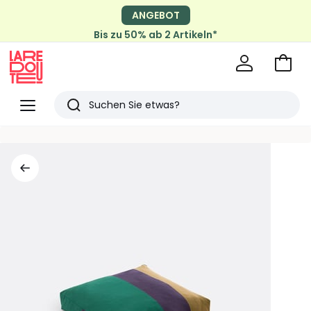
ANGEBOT
Bis zu 50% ab 2 Artikeln*
Zum
Ware
La
Redoute
Menü
Suchen
Zuletzt
angesehen
Artikel