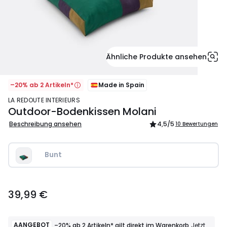
Ähnliche Produkte ansehen
–20% ab 2 Artikeln*
Made in Spain
LA REDOUTE INTERIEURS
Outdoor-Bodenkissen Molani
Beschreibung ansehen
4,5
/5
10 Bewertungen
Bunt
39,99
39,99 €
€.
AANGEBOT
–20% ab 2 Artikeln* gilt direkt im Warenkorb
Jetzt