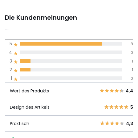
Die Kundenmeinungen
4,5
5
8
(10)
Durchnschnitt in
4
0
allen Sprachen
3
1
2
1
Meinungen 100% zertifiziert,
1
0
Unsere Engagement
Wert des
5
8
4,4
Produkts
Wert des Produkts
4,4
4
0
3
1
Design des
Design des Artikels
5
5
2
1
Artikels
1
0
Praktisch
4,3
Praktisch
4,3