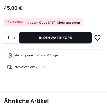
45,00
45,00 €
€.
10%
10% EXTRA*
Mehr anzeigen
mit dem Code
LAST
EXTRA*
mit
dem
Anzahl
1
IN DEN WARENKORB
Code
LAST
Lieferung innerhalb von 6 Tagen
Lieferkosten ab
:
2,99 €
Ähnliche Artikel