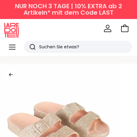
NUR NOCH 3 TAGE | 10% EXTRA ab 2
Artikeln* mit dem Code LAST
Zum
Ware
La
Redoute
Menü
Suchen
Zuletzt
angesehen
Artikel