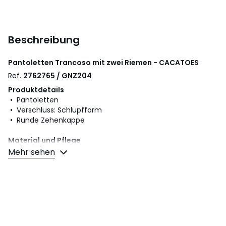
Beschreibung
Pantoletten Trancoso mit zwei Riemen - CACATOES
Ref.
2762765 / GNZ204
Produktdetails
• Pantoletten
• Verschluss: Schlupfform
• Runde Zehenkappe
Material und Pflege
• Obermaterial: 100% PVC
Mehr sehen
• Futter: 100% PVC
• Innensohle: 100% PVC
• Laufsohle: 100% PVC
Farbe:
Blassrosa, Khaki glitzernd, Silberfarben
Größe
36, 37, 38, 39, 40, 41