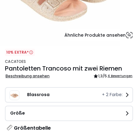
Ähnliche Produkte ansehen
10% EXTRA*
CACATOES
Pantoletten Trancoso mit zwei Riemen
Beschreibung ansehen
1,3
/5
4 Bewertungen
Blassrosa
+
2
Farbe:
Größe
Größentabelle