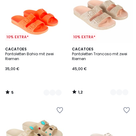
10% EXTRA*
10% EXTRA*
5
1,2
2
CACATOES
3
CACATOES
/
/
Pantoletten Bahia mit zwei
Pantoletten Trancoso mit zwei
Farben
Farben
5
5
Riemen
Riemen
35,00
35,00 €
45,00 €
€.
1,2
5
/
/
5
5