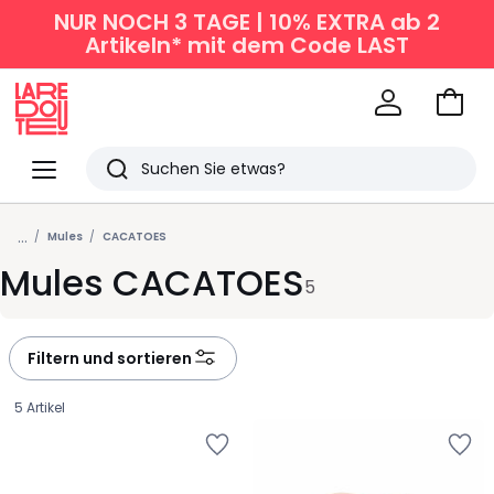
NUR NOCH 3 TAGE | 10% EXTRA ab 2
Artikeln* mit dem Code LAST
Zum
Ware
La
Redoute
Menü
Suchen
Zuletzt
...
angesehen
Mules
CACATOES
Mules CACATOES
Artikel
5
Filtern und sortieren
5 Artikel