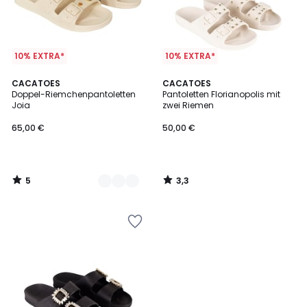
10% EXTRA*
10% EXTRA*
5
3,3
2
CACATOES
CACATOES
/
/ 5
Doppel-Riemchenpantoletten
Pantoletten Florianopolis mit
Farben
5
Joia
zwei Riemen
65,00 €
50,00 €
5
3,3
/
/
5
5