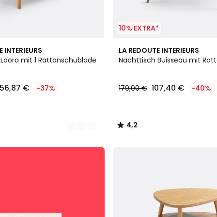
10% EXTRA*
4,2
E INTERIEURS
LA REDOUTE INTERIEURS
/ 5
 Laora mit 1 Rattanschublade
Nachttisch Buisseau mit Rat
156,87 €
107,40 €
-37%
179,00 €
-40%
4,2
/
5