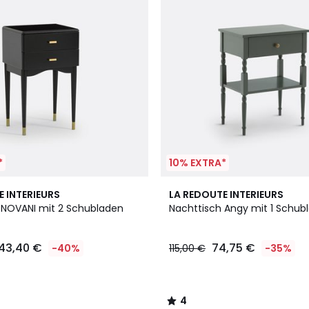
*
10% EXTRA*
4
E INTERIEURS
LA REDOUTE INTERIEURS
/
 NOVANI mit 2 Schubladen
Nachttisch Angy mit 1 Schub
5
143,40 €
74,75 €
-40%
115,00 €
-35%
4
/