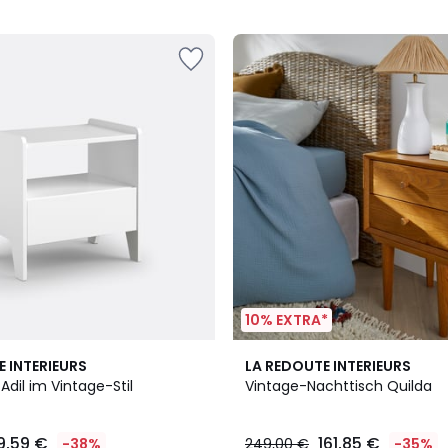
5
10% EXTRA*
4,4
E INTERIEURS
LA REDOUTE INTERIEURS
/ 5
Adil im Vintage-Stil
Vintage-Nachttisch Quilda
9,59 €
161,85 €
-38%
249,00 €
-35%