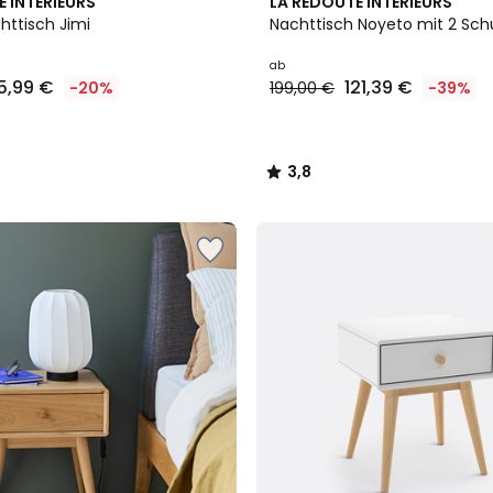
2
3,8
E INTERIEURS
LA REDOUTE INTERIEURS
Farben
/ 5
httisch Jimi
Nachttisch Noyeto mit 2 Sc
ab
5,99 €
121,39 €
-20%
199,00 €
-39%
3,8
/
5