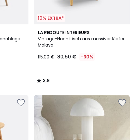
10% EXTRA*
3,9
LA REDOUTE INTERIEURS
/ 5
tanablage
Vintage-Nachttisch aus massiver Kiefer,
Malaya
80,50 €
115,00 €
-30%
3,9
/
5