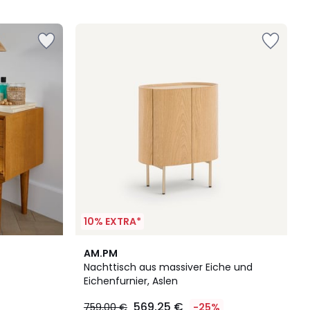
5
10% EXTRA*
AM.PM
Nachttisch aus massiver Eiche und
Eichenfurnier, Aslen
569,25 €
759,00 €
-25%