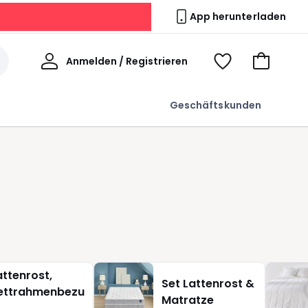
App herunterladen
Willkommen
Anmelden / Registrieren
Voir
Zum
ma
Warenkor
wishlist
Geschäftskunden
attenrost,
Set Lattenrost &
ettrahmenbezu
Matratze