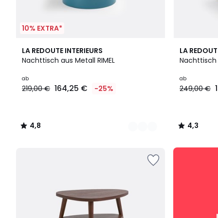
10% EXTRA*
3
4,8
2
4,3
LA REDOUTE INTERIEURS
LA REDOUT
Farben
/ 5
Farben
/ 5
Nachttisch aus Metall RIMEL
Nachttisch
Ab
ab
ab
164,25 €
219,00 €
-25%
249,00 €
164,25
€
Statt
219,00
4,8
4,3
€
/
/
25%
5
5
Rabatt
SALE
angewendet.
:
10%
EXTRA
ab
2
Artikeln*