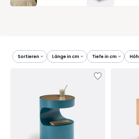
Begleiter, der Ihren Alltag vereinfacht und Ihrem Schlafzimmer S
Sortieren
länge in cm
tiefe in cm
hö