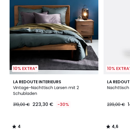
10% EXTRA*
10% EXTRA
4
4,6
LA REDOUTE INTERIEURS
LA REDOUT
/
/ 5
Vintage-Nachttisch Larsen mit 2
Nachttisch
5
Schubladen
223,30 €
319,00 €
-30%
239,00 €
4
4,6
/
/