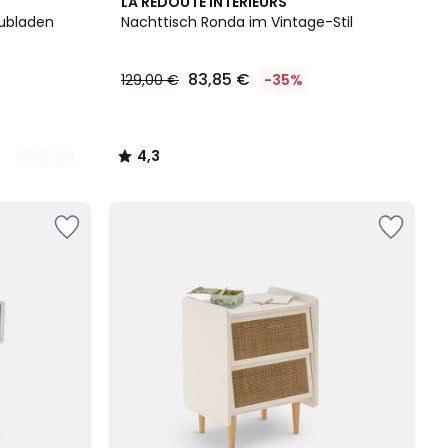
4,3
LA REDOUTE INTERIEURS
/ 5
hubladen
Nachttisch Ronda im Vintage-Stil
83,85 €
129,00 €
-35%
4,3
/
5