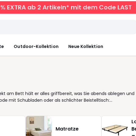
0% EXTRA ab 2 Artikeln* mit dem Code LAST
te
Outdoor-Kollektion
Neue Kollektion
kt am Bett hält er alles griffbereit, was Sie abends ablegen und
mit Schubladen oder als schlichter Beistelltisch:
te finden Sie Nachttische in klaren Proportionen und
l, Ausführungen mit Glas lassen kleine Räume leichter
ert in bestehende Möbel ein und lassen sich gut kombinieren.
L
erstauen, ohne die Fläche zu überladen. Achten Sie auf die
Matratze
B
ewohnheiten. So wird der Nachtschrank zu einem verlässlichen