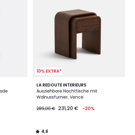
10% EXTRA*
4,6
LA REDOUTE INTERIEURS
/ 5
lade
Ausziehbare Nachttische mit
Walnussfurnier, Vence
231,20 €
289,00 €
-20%
4,6
/