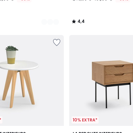
4,4
/
5
*
10% EXTRA*