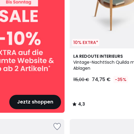
10% EXTRA*
4,3
LA REDOUTE INTERIEURS
/ 5
Vintage-Nachttisch Quilda m
Ablagen
74,75 €
115,00 €
-35%
Jeztz shoppen
4,3
/
5