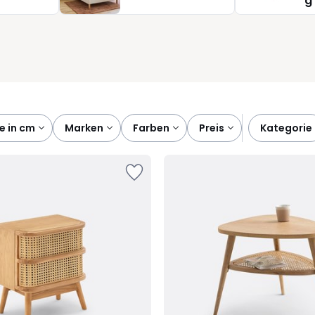
g
truktur gibt - Nacht für Nacht.
he in cm
marken
farben
preis
kategorie