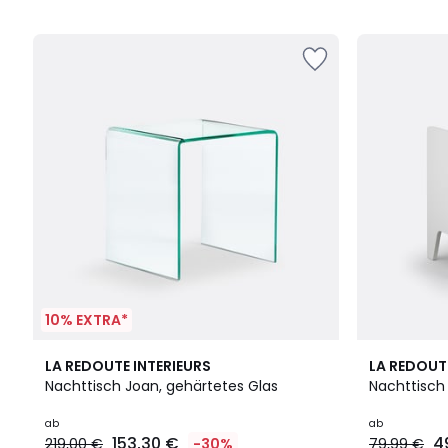
5
5
10% EXTRA*
2
4,8
3
3,9
LA REDOUTE INTERIEURS
LA REDOUT
Farben
/ 5
Farben
/ 5
Nachttisch Joan, gehärtetes Glas
Nachttisch 
ab
ab
153,30 €
4
219,00 €
-30%
79,99 €