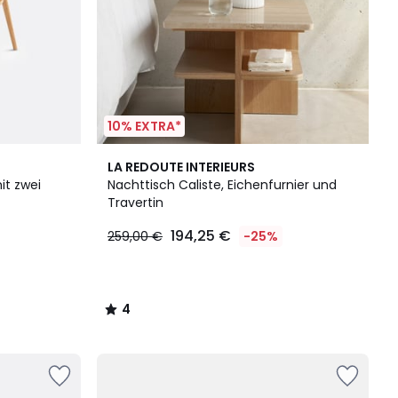
10% EXTRA*
4
LA REDOUTE INTERIEURS
/
it zwei
Nachttisch Caliste, Eichenfurnier und
5
Travertin
194,25 €
259,00 €
-25%
4
/
5