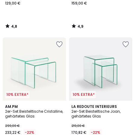
129,00 €
159,00 €
4,8
4,9
/
/
5
5
10% EXTRA*
10% EXTRA*
5
4,8
AM.PM
LA REDOUTE INTERIEURS
/
/ 5
2er-Set Beistelltische Cristalline,
2er-Set Beistelltische Joan,
5
gehärtetes Glas
gehärtetes Glas
299,00 €
219,00 €
233,22 €
-22%
170,82 €
-22%