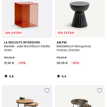
10% EXTRA*
10% EXTRA*
4,8
4,4
LA REDOUTE INTERIEURS
AM.PM
/ 5
/ 5
Beistell- oder Nachttisch SALEM,
Beistelltisch Mangoholz
Stahl
massiv, Donato
159,00 €
179,00 €
111,30 €
-30%
116,35 €
-35%
4,8
4,4
/
/
5
5