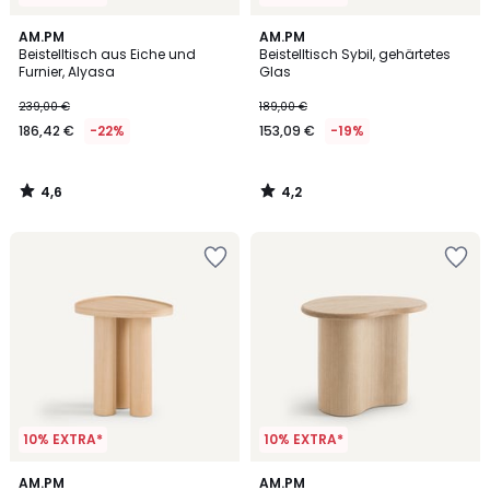
4,6
4,2
AM.PM
AM.PM
/ 5
/ 5
Beistelltisch aus Eiche und
Beistelltisch Sybil, gehärtetes
Furnier, Alyasa
Glas
239,00 €
189,00 €
186,42 €
-22%
153,09 €
-19%
4,6
4,2
/
/
5
5
10% EXTRA*
10% EXTRA*
5
4,1
AM.PM
AM.PM