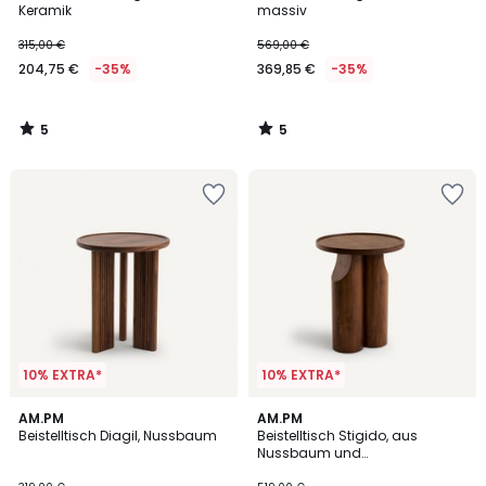
5
5
Keramik
massiv
315,00 €
569,00 €
204,75 €
-35%
369,85 €
-35%
5
5
/
/
5
5
10% EXTRA*
10% EXTRA*
4,6
4,5
AM.PM
AM.PM
/ 5
/ 5
Beistelltisch Diagil, Nussbaum
Beistelltisch Stigido, aus
Nussbaum und
Nussbaumfurnier