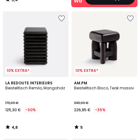
Wohn‑Deals
/
5
10% EXTRA*
10% EXTRA*
4,8
5
LA REDOUTE INTERIEURS
AM.PM
/ 5
/
Beistelltisch Remilo, Mangoholz
Beistelltisch Bisco, Teak massiv
5
179,00 €
349,00 €
125,30 €
-30%
226,85 €
-35%
4,8
5
/
/
5
5