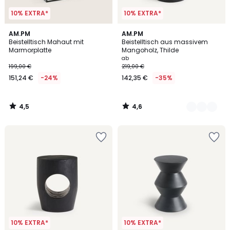
10% EXTRA*
10% EXTRA*
4,5
4,6
AM.PM
3
AM.PM
/ 5
/ 5
Beistelltisch Mahaut mit
Beistelltisch aus massivem
Farben
Marmorplatte
Mangoholz, Thilde
ab
199,00 €
219,00 €
151,24 €
-24%
142,35 €
-35%
4,5
4,6
/
/
5
5
10% EXTRA*
10% EXTRA*