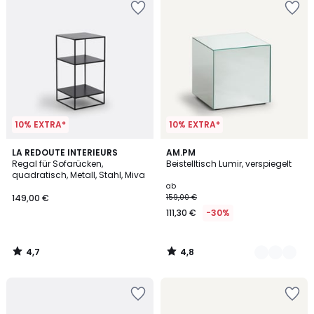
10% EXTRA*
10% EXTRA*
4,7
4,8
LA REDOUTE INTERIEURS
2
AM.PM
/ 5
/ 5
Regal für Sofarücken,
Beistelltisch Lumir, verspiegelt
Farben
quadratisch, Metall, Stahl, Miva
ab
149,00 €
159,00 €
111,30 €
-30%
4,7
4,8
/
/
5
5