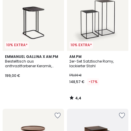
10% EXTRA*
10% EXTRA*
4,4
EMMANUEL GALLINA X AM.PM
AM.PM
/ 5
Beistelltisch aus
2er-Set Satztische Romy,
anthrazitfarbener Keramik,
lackierter Stahl
TREBOR, Design Emmanuel
Gallina
199,00 €
179,00 €
148,57 €
-17%
4,4
/
5