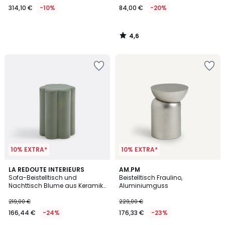
314,10 €
-10%
84,00 €
-20%
Statt
349,00
€
4,6
10%
/
5
Rabatt
angewendet.
10% EXTRA*
10% EXTRA*
4,6
LA REDOUTE INTERIEURS
AM.PM
/ 5
Sofa-Beistelltisch und
Beistelltisch Fraulino,
Nachttisch Blume aus Keramik,
Aluminiumguss
Jelly
219,00 €
229,00 €
166,44 €
-24%
176,33 €
-23%