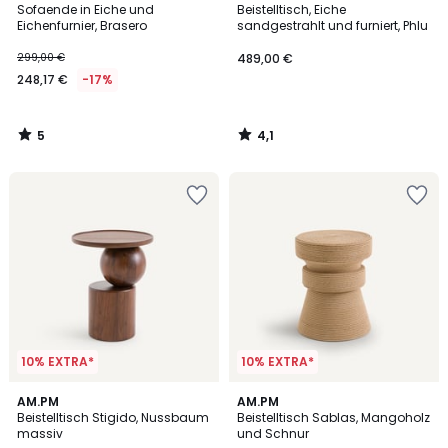
/
/ 5
Sofaende in Eiche und
Beistelltisch, Eiche
5
Eichenfurnier, Brasero
sandgestrahlt und furniert, Phlu
299,00 €
489,00 €
248,17 €
-17%
5
4,1
/
/
5
5
10% EXTRA*
10% EXTRA*
5
5
AM.PM
AM.PM
/
/
Beistelltisch Stigido, Nussbaum
Beistelltisch Sablas, Mangoholz
5
5
massiv
und Schnur