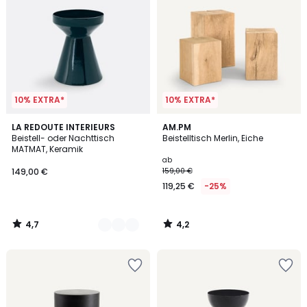
10% EXTRA*
10% EXTRA*
4,7
4,2
2
LA REDOUTE INTERIEURS
AM.PM
/ 5
/ 5
Beistell- oder Nachttisch
Beistelltisch Merlin, Eiche
Farben
MATMAT, Keramik
ab
149,00 €
159,00 €
119,25 €
-25%
4,7
4,2
/
/
5
5