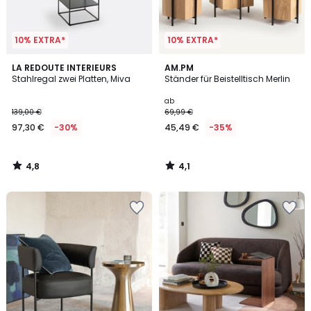
10% EXTRA*
10% EXTRA*
4,8
4,1
LA REDOUTE INTERIEURS
AM.PM
/ 5
/ 5
Stahlregal zwei Platten, Miva
Ständer für Beistelltisch Merlin
ab
139,00 €
69,99 €
97,30 €
-30%
45,49 €
-35%
4,8
4,1
/
/
5
5