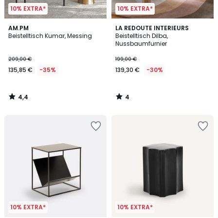
10% EXTRA*
10% EXTRA*
4,4
4
AM.PM
LA REDOUTE INTERIEURS
/ 5
/
Beistelltisch Kumar, Messing
Beistelltisch Dilba,
5
Nussbaumfurnier
209,00 €
199,00 €
135,85 €
-35%
139,30 €
-30%
4,4
4
/
/
5
5
10% EXTRA*
10% EXTRA*