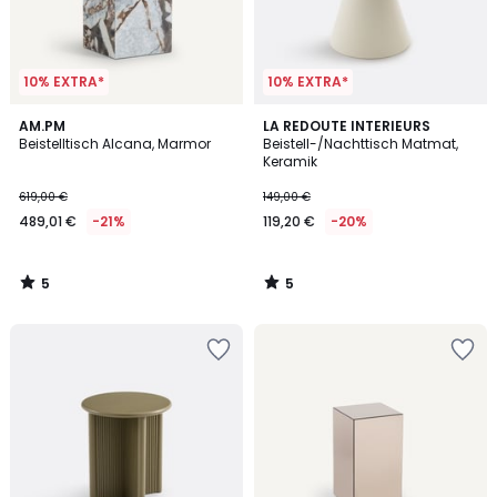
10% EXTRA*
10% EXTRA*
5
5
AM.PM
LA REDOUTE INTERIEURS
/
/
Beistelltisch Alcana, Marmor
Beistell-/Nachttisch Matmat,
5
5
Keramik
619,00 €
149,00 €
489,01 €
-21%
119,20 €
-20%
5
5
/
/
5
5