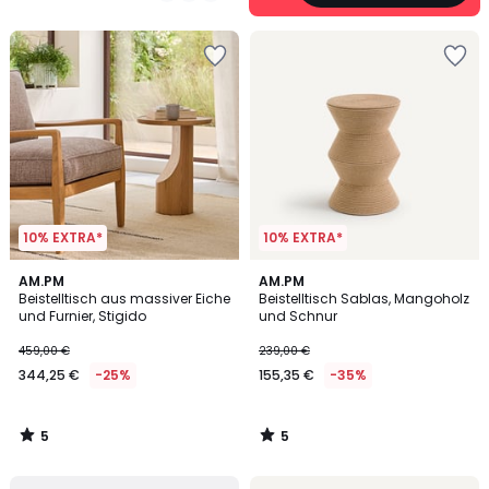
5
10% EXTRA*
10% EXTRA*
5
5
AM.PM
AM.PM
/
/
Beistelltisch aus massiver Eiche
Beistelltisch Sablas, Mangoholz
5
5
und Furnier, Stigido
und Schnur
459,00 €
239,00 €
344,25 €
-25%
155,35 €
-35%
5
5
/
/
5
5