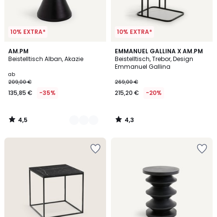
10% EXTRA*
10% EXTRA*
4,5
4,3
2
AM.PM
EMMANUEL GALLINA X AM.PM
/ 5
/ 5
Beistelltisch Alban, Akazie
Beistelltisch, Trebor, Design
Farben
Emmanuel Gallina
ab
209,00 €
269,00 €
135,85 €
-35%
215,20 €
-20%
4,5
4,3
/
/
5
5