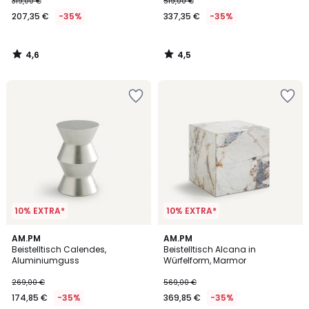
319,00 €
519,00 €
207,35 €
-35%
337,35 €
-35%
4,6
4,5
/
/
5
5
10% EXTRA*
10% EXTRA*
5
5
AM.PM
AM.PM
/
/
Beistelltisch Calendes,
Beistelltisch Alcana in
5
5
Aluminiumguss
Würfelform, Marmor
269,00 €
569,00 €
174,85 €
-35%
369,85 €
-35%