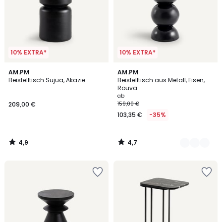
10% EXTRA*
10% EXTRA*
4,9
4,7
AM.PM
5
AM.PM
/ 5
/ 5
Beistelltisch Sujua, Akazie
Beistelltisch aus Metall, Eisen,
Farben
Rouva
ab
209,00 €
159,00 €
103,35 €
-35%
4,9
4,7
/
/
5
5