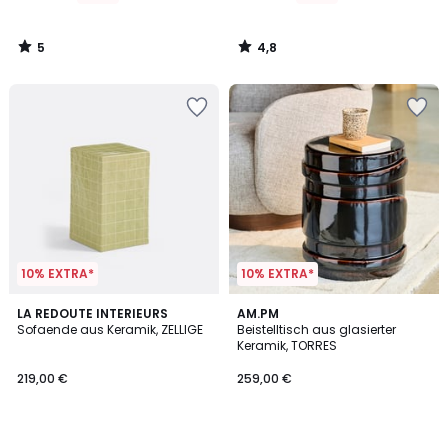
5
4,8
/
/
5
5
10% EXTRA*
10% EXTRA*
LA REDOUTE INTERIEURS
AM.PM
Sofaende aus Keramik, ZELLIGE
Beistelltisch aus glasierter
Keramik, TORRES
219,00 €
259,00 €