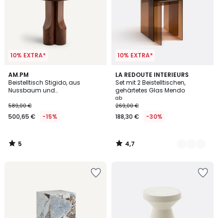
10% EXTRA*
10% EXTRA*
5
4,7
AM.PM
2
LA REDOUTE INTERIEURS
/
/ 5
Beistelltisch Stigido, aus
Set mit 2 Beistelltischen,
Farben
5
Nussbaum und
gehärtetes Glas Mendo
Nussbaumfurnier
ab
589,00 €
269,00 €
500,65 €
-15%
188,30 €
-30%
5
4,7
/
/
5
5