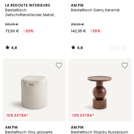
4,8
4,8
LA REDOUTE INTERIEURS
2
AM.PM
/ 5
/ 5
Beistelltisch
Beistelltisch Sierro, Keramik
Farben
Zeitschriftenständer, Metall
Stahl, Miva
105,00 €
219,00 €
73,50 €
-30%
142,35 €
-35%
4,8
4,8
/
/
5
5
10% EXTRA*
10% EXTRA*
5
5
AM.PM
AM.PM
/
/
Beistelltisch Oria, glasierte
Beistelltisch Stigido, Nussbaum