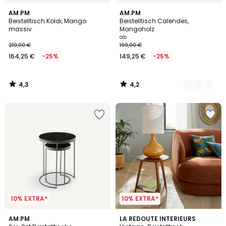
4,3
4,2
AM.PM
4
AM.PM
/ 5
/ 5
Beistelltisch Koldi, Mango
Beistelltisch Calendes,
Farben
massiv
Mangoholz
ab
219,00 €
199,00 €
164,25 €
-25%
149,25 €
-25%
4,3
4,2
/
/
5
5
10% EXTRA*
10% EXTRA*
4,3
4,6
AM.PM
LA REDOUTE INTERIEURS