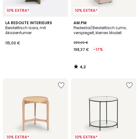
10% EXTRA*
10% EXTRA*
4,2
LA REDOUTE INTERIEURS
AM.PM
/ 5
Beistelltisch Isaia, mit
Piedestal/Beistelltisch Lumir,
Akazienfurnier
verspiegelt, kleines Modell
115,00 €
239,00 €
198,37 €
-17%
4,2
/
5
10% EXTRA*
10% EXTRA*