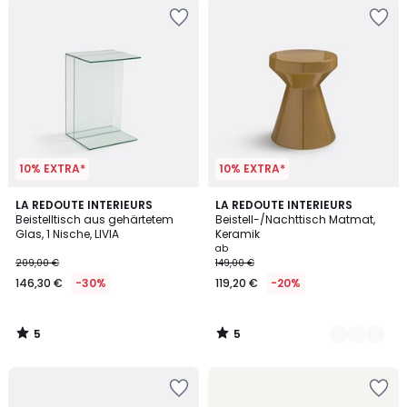
10% EXTRA*
10% EXTRA*
5
5
LA REDOUTE INTERIEURS
3
LA REDOUTE INTERIEURS
/
/
Beistelltisch aus gehärtetem
Beistell-/Nachttisch Matmat,
Farben
5
5
Glas, 1 Nische, LIVIA
Keramik
ab
209,00 €
149,00 €
146,30 €
-30%
119,20 €
-20%
5
5
/
/
5
5