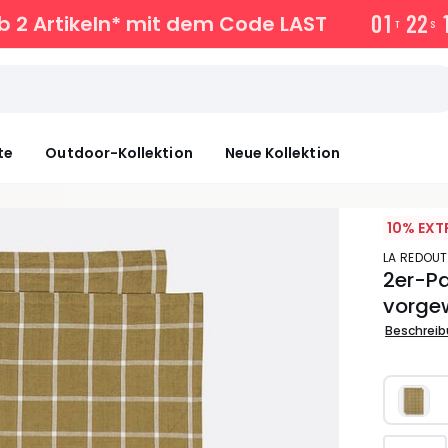
0
1
2
2
b 2 Artikeln* mit dem Code LAST
T
S
te
Outdoor-Kollektion
Neue Kollektion
10% EXT
LA REDOUT
2er-Pa
vorge
Beschrei