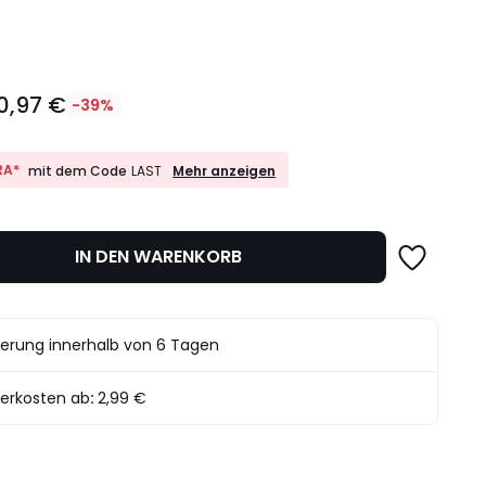
l
0,97 €
-39%
10%
RA*
Mehr anzeigen
mit dem Code
LAST
EXTRA*
mit
dem
det.
Code
IN DEN WARENKORB
LAST
ferung innerhalb von 6 Tagen
ferkosten ab
:
2,99 €