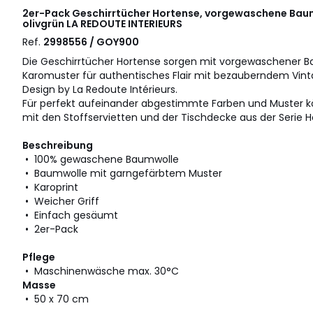
2er-Pack Geschirrtücher Hortense, vorgewaschene Bau
olivgrün
LA REDOUTE INTERIEURS
Ref.
2998556 / GOY900
Die Geschirrtücher Hortense sorgen mit vorgewaschener B
Karomuster für authentisches Flair mit bezauberndem Vin
Design by La Redoute Intérieurs.
Für perfekt aufeinander abgestimmte Farben und Muster kö
mit den Stoffservietten und der Tischdecke aus der Serie 
Beschreibung
• 100% gewaschene Baumwolle
• Baumwolle mit garngefärbtem Muster
• Karoprint
• Weicher Griff
• Einfach gesäumt
• 2er-Pack
Pflege
• Maschinenwäsche max. 30°C
Masse
• 50 x 70 cm