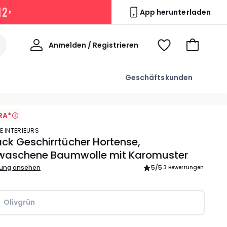
1
2
App herunterladen
M
Willkommen
Anmelden / Registrieren
Voir
Zum
ma
Warenkor
wishlist
Geschäftskunden
RA*
E INTERIEURS
ck Geschirrtücher Hortense,
waschene Baumwolle mit Karomuster
bung ansehen
5
/5
3 Bewertungen
Olivgrün