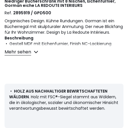
Niedriger Bücherschrank mit 8 Nischen, Eichenfurnier,
Gorman eiche
LA REDOUTE INTERIEURS
Ref.
2895919 / GPD500
Organisches Design. Kühne Rundungen. Gorman ist ein
Bücherregal mit skulpturaler Anmutung. Der neue Blickfang
für Ihr Wohnzimmer. Design by La Redoute Intérieurs.
Beschreibung
• Gestell MDF mit Eichenfurnier, Finish NC-Lackierung
• Abgerundete Form
Mehr sehen
• 8 offene Fächer
• 3 Böden
• Wandbefestigung (Schrauben und Dübel nicht im
Lieferumfang enthalten)
• Empfohlene Personenzahl für die Montage: 2
Masse
•
HOLZ AUS NACHHALTIGER BEWIRTSCHAFTETEN
Gesamtmasse
WÄLDERN
. Holz mit FSC®-Siegel stammt aus Wäldern,
• Breite: 150 cm
die in ökologischer, sozialer und ökonomischer Hinsicht
• Höhe: 120 cm
verantwortungsbewusst bewirtschaftet werden.
• Tiefe: 37 cm
• Gewicht: 59 kg