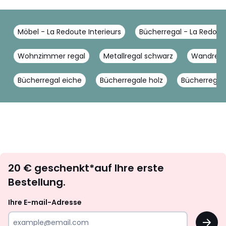
Möbel - La Redoute Interieurs
Bücherregal - La Redoute
Wohnzimmer regal
Metallregal schwarz
Wandrega
Bücherregal eiche
Bücherregale holz
Bücherregal 
Newsletter
20 € geschenkt*auf Ihre erste
abonnieren
Bestellung.
Ihre E-mail-Adresse
OK