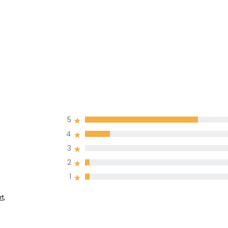
5
4
3
2
1
t,