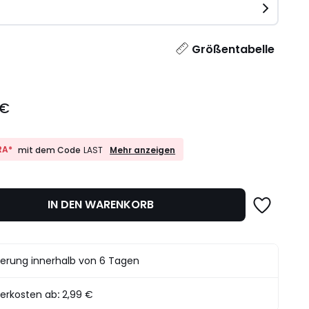
e
l
Größentabelle
 €
10%
RA*
Mehr anzeigen
mit dem Code
LAST
EXTRA*
mit
dem
Code
IN DEN WARENKORB
LAST
ferung innerhalb von 6 Tagen
ferkosten ab
:
2,99 €