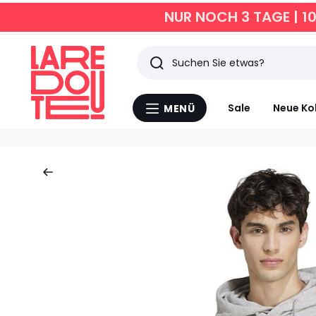
NUR NOCH 3 TAGE | 1
Suchen
Zuletzt
Sale
Neue Ko
MENÜ
Menü
angesehen
La
Redoute
Artikel