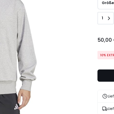
Größ
Anzah
1
50,00
50,00
€.
10% EXT
Lie
Lie