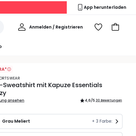
App herunterladen
Willkommen
Anmelden / Registrieren
Voir
Zum
ma
Warenkor
wishlist
o
RA*
SPORTSWEAR
-Sweatshirt mit Kapuze Essentials
zy
bung ansehen
4,6
/5
30 Bewertungen
Grau Meliert
+
3
Farbe: