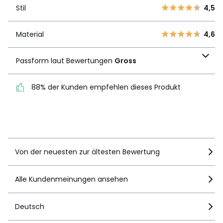
3
2
Stil
4,5
Stil
4,5
2
4
1
0
Material
4,6
Material
4,6
Passform laut
Passform laut Bewertungen
Gross
Bewertungen
Gross
88% der Kunden empfehlen dieses Produkt
88% der Kunden
empfehlen dieses Produkt
Details anzeigen
Von der neuesten zur ältesten Bewertung
Alle Kundenmeinungen ansehen
Deutsch