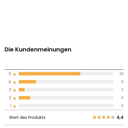
Die Kundenmeinungen
4,4
5
22
(34)
Durchnschnitt in
4
6
allen Sprachen
3
2
2
4
Meinungen 100% zertifiziert,
1
0
Unsere Engagement
Wert des
5
22
4,4
Produkts
Wert des Produkts
4,4
4
6