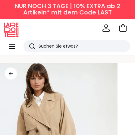
NUR NOCH 3 TAGE | 10% EXTRA ab 2
Artikeln* mit dem Code LAST
Zum
Ware
La
Redoute
Menü
Suchen
Zuletzt
angesehen
Artikel