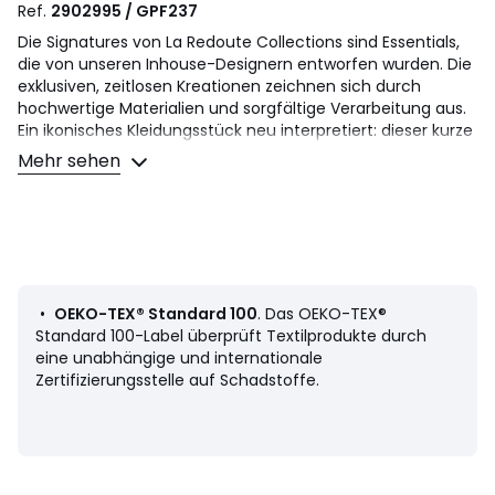
Ref.
2902995 / GPF237
Die Signatures von La Redoute Collections sind Essentials,
die von unseren Inhouse-Designern entworfen wurden. Die
exklusiven, zeitlosen Kreationen zeichnen sich durch
hochwertige Materialien und sorgfältige Verarbeitung aus.
Ein ikonisches Kleidungsstück neu interpretiert: dieser kurze
Oversize-Trenchcoat nimmt alle Stilmerkmale des
Mehr sehen
authentischen Trenchcoats auf : Zweireiher,
Schneiderkragen, Passe... bis auf die Länge. Eine Easy-Chic-
Jacke/Blouson, ideal für die Zwischensaison.
Produktdetails
• Länge: Kurz
• Reverskragen
•
OEKO-TEX® Standard 100
. Das OEKO-TEX®
• Zweireihiger Knopfverschluss
Standard 100-Label überprüft Textilprodukte durch
• Raglanärmel
eine unabhängige und internationale
• Lose Schulterpasse vorne und hinten
Zertifizierungsstelle auf Schadstoffe.
• Geknöpfte und verstellbare Ärmelabschlüsse
• 2 schräge Einschubtaschen vorne
• Durchgehend gefüttert
Material und Pflege