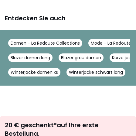
Entdecken Sie auch
Damen - La Redoute Collections
Mode - La Redoute Co
Blazer damen lang
Blazer grau damen
Kurze jean
Winterjacke damen xs
Winterjacke schwarz lang
Newsletter
20 € geschenkt*auf Ihre erste
abonnieren
Bestellung.