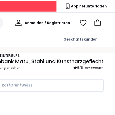
App herunterladen
Willkommen
Anmelden / Registrieren
Voir
Zum
ma
Warenkor
wishlist
Geschäftskunden
E INTERIEURS
bank Matu, Stahl und Kunstharzgeflecht
bung ansehen
5
/5
1 Bewertungen
Rot/Grün/Weiss
l