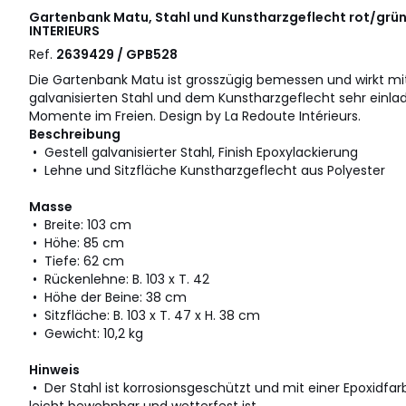
Gartenbank Matu, Stahl und Kunstharzgeflecht rot/grü
INTERIEURS
Ref.
2639429 / GPB528
Die Gartenbank Matu ist grosszügig bemessen und wirkt mit
galvanisierten Stahl und dem Kunstharzgeflecht sehr einl
Momente im Freien. Design by La Redoute Intérieurs.
Beschreibung
• Gestell galvanisierter Stahl, Finish Epoxylackierung
• Lehne und Sitzfläche Kunstharzgeflecht aus Polyester
Masse
• Breite: 103 cm
• Höhe: 85 cm
• Tiefe: 62 cm
• Rückenlehne: B. 103 x T. 42
• Höhe der Beine: 38 cm
• Sitzfläche: B. 103 x T. 47 x H. 38 cm
• Gewicht: 10,2 kg
Hinweis
• Der Stahl ist korrosionsgeschützt und mit einer Epoxidfa