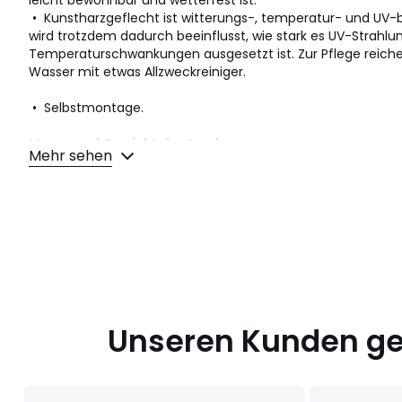
leicht bewohnbar und wetterfest ist.
• Kunstharzgeflecht ist witterungs-, temperatur- und UV-
wird trotzdem dadurch beeinflusst, wie stark es UV-Strahlu
Temperaturschwankungen ausgesetzt ist. Zur Pflege reic
Wasser mit etwas Allzweckreiniger.
• Selbstmontage.
Masse und Gewicht der Sendung
Mehr sehen
1 Paket
• B110 x H73 x T93 cm, 19,5 kg
Farbe:
Rot/Grün/Weiss
Größe
Einheitsgrösse
Unseren Kunden gef