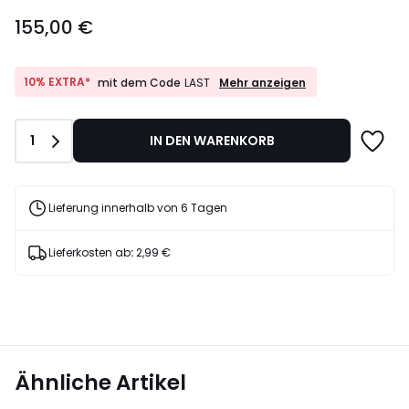
155,00
155,00 €
€.
10%
10% EXTRA*
Mehr anzeigen
mit dem Code
LAST
EXTRA*
mit
dem
Anzahl
1
IN DEN WARENKORB
Code
LAST
Lieferung innerhalb von 6 Tagen
Lieferkosten ab
:
2,99 €
Ähnliche Artikel