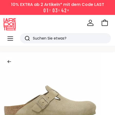
10% EXTRA
ab 2 Artikeln* mit dem Code LAST
0
1
0
3
4
2
T
S
M
Zum
Ware
La
Redoute
Menü
Suchen
Zuletzt
angesehen
Artikel