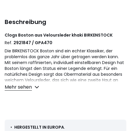
Beschreibung
Clogs Boston aus Veloursleder khaki
BIRKENSTOCK
Ref.
2921847 / GPA470
Die BIRKENSTOCK Boston sind ein echter Klassiker, der
problemlos das ganze Jahr über getragen werden kann.
Mit seinem raffinierten, individuell einstellbaren Design hat
Boston längst den Status einer Legende erlangt. Für ein
natürliches Design sorgt das Obermaterial aus besonders
weichem Veloursleder, das sich wie eine zweite Haut an
den Fuß anschmiegt.
Mehr sehen
Produktdetails
• Verschluss: Schlupfform
• Runde Zehenkappe
• Normale Weite
Material und Pflege
•
HERGESTELLT IN EUROPA
.