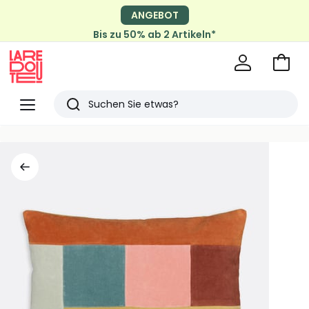
ANGEBOT
Bis zu 50% ab 2 Artikeln*
Zum
Ware
La
Redoute
Menü
Suchen
Zuletzt
angesehen
Artikel