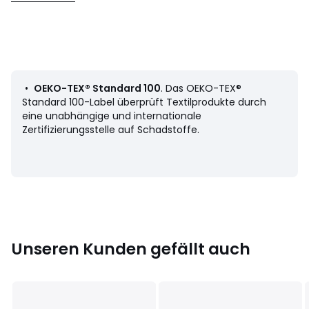
• Samt aus 100% Baumwolle
• Vorderseite Samt-Patchwork
• Rückseite uni
• Verdeckter Reissverschluss
• Das passende Füllkissen Terra ist separat auf unserer
Website erhältlich.
•
OEKO-TEX® Standard 100
. Das OEKO-TEX®
Pflege
Standard 100-Label überprüft Textilprodukte durch
• Maschinenwäsche max. 30°C
eine unabhängige und internationale
Zertifizierungsstelle auf Schadstoffe.
Masse
• 50 x 30 cm
Farbe:
Bunt
Größe
50 x 30 cm
Unseren Kunden gefällt auch