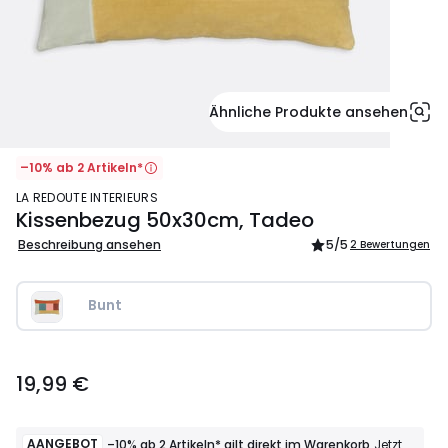
Ähnliche Produkte ansehen
–10% ab 2 Artikeln*
LA REDOUTE INTERIEURS
Kissenbezug 50x30cm, Tadeo
Beschreibung ansehen
5
/5
2 Bewertungen
Bunt
19,99
19,99 €
€.
AANGEBOT
–10% ab 2 Artikeln* gilt direkt im Warenkorb
Jetzt