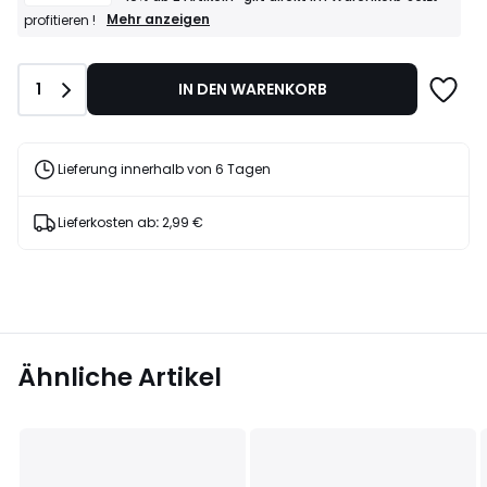
AANGEBOT
Mehr anzeigen
profitieren !
–
10%
ab
Anzahl
1
IN DEN WARENKORB
2
Artikeln*
gilt
direkt
im
Lieferung innerhalb von 6 Tagen
Warenkorb
Jetzt
profitieren
Lieferkosten ab
:
2,99 €
!
Ähnliche Artikel