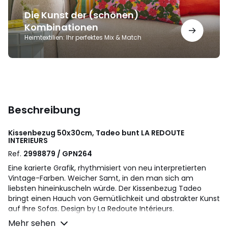
Die Kunst der (schönen)
Kombinationen
Heimtextilien: Ihr perfektes Mix & Match
Beschreibung
Kissenbezug 50x30cm, Tadeo bunt
LA REDOUTE
INTERIEURS
Ref.
2998879 / GPN264
Eine karierte Grafik, rhythmisiert von neu interpretierten
Vintage-Farben. Weicher Samt, in den man sich am
liebsten hineinkuscheln würde. Der Kissenbezug Tadeo
bringt einen Hauch von Gemütlichkeit und abstrakter Kunst
auf Ihre Sofas. Design by La Redoute Intérieurs.
Beschreibung
Mehr sehen