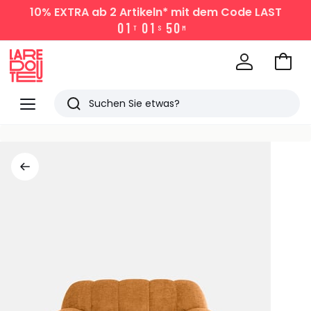
10% EXTRA
ab 2 Artikeln* mit dem Code LAST
0
1
0
1
5
0
T
S
M
Zum
Ware
La
Redoute
Menü
Suchen
Zuletzt
angesehen
Artikel