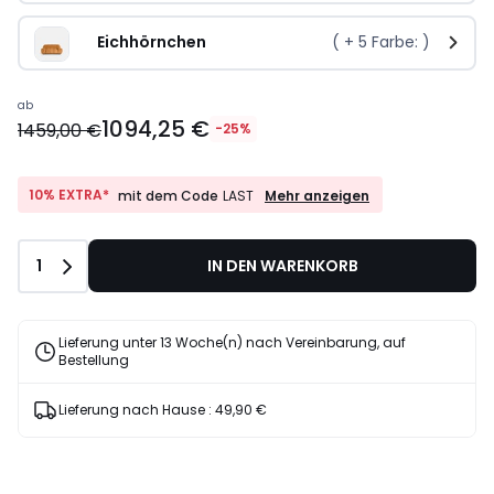
Eichhörnchen
( +
5
Farbe: )
ab
1094,25 €
1459,00 €
-25%
10%
10% EXTRA*
Mehr anzeigen
mit dem Code
LAST
EXTRA*
mit
dem
Anzahl
1
IN DEN WARENKORB
Code
LAST
Lieferung unter 13 Woche(n) nach Vereinbarung, auf
Bestellung
Lieferung nach Hause :
49,90 €