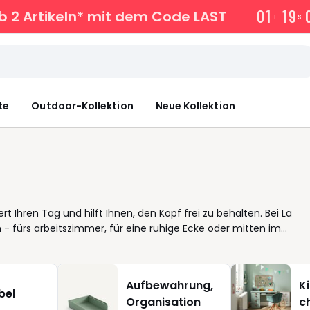
0
1
1
9
b 2 Artikeln* mit dem Code LAST
T
S
te
Outdoor-Kollektion
Neue Kollektion
iert Ihren Tag und hilft Ihnen, den Kopf frei zu behalten. Bei La
 - fürs arbeitszimmer, für eine ruhige Ecke oder mitten im
n, großzügiger eckschreibtisch für mehrere Aufgaben oder
as zu Ihrem Rhythmus passt. Praktisch wird es im Detail. Eine
er pflegeleichte Oberflächen fühlen sich angenehm an und lassen
Aufbewahrung,
K
tzen Akzente. Wer flexibel bleiben möchte, entscheidet sich für
bel
Organisation
c
ehen zu arbeiten. Nutzen Sie den filter, um schnell das passende