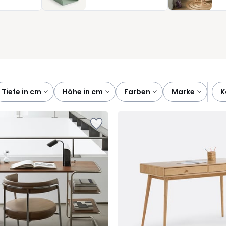
rbeitsplatz, der Ihnen den Alltag wirklich erleichtert.
tiefe in cm
höhe in cm
farben
marke