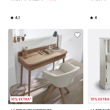
4,1
4
/
/
5
5
10% EXTRA*
10% EXTRA