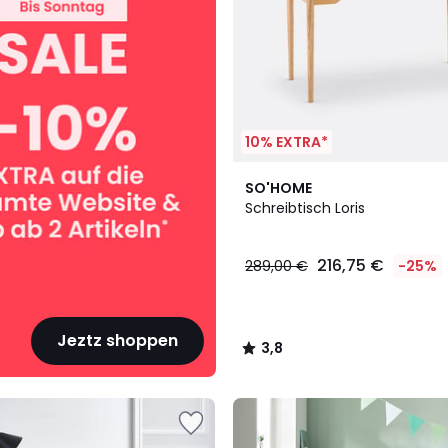
10% EXTRA*
3,8
SO'HOME
/ 5
Schreibtisch Loris
216,75 €
289,00 €
-25%
Jeztz shoppen
3,8
/
5