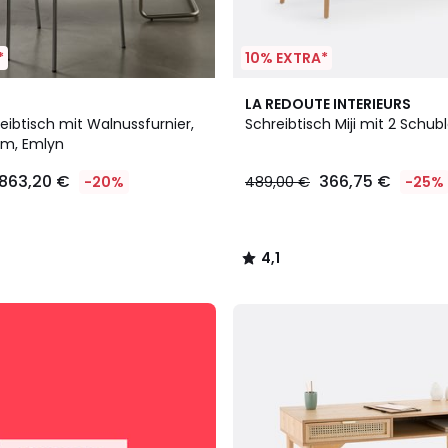
*
10% EXTRA*
4,1
LA REDOUTE INTERIEURS
/ 5
eibtisch mit Walnussfurnier,
Schreibtisch Miji mit 2 Schub
cm, Emlyn
863,20 €
366,75 €
-20%
489,00 €
-25%
4,1
/
5