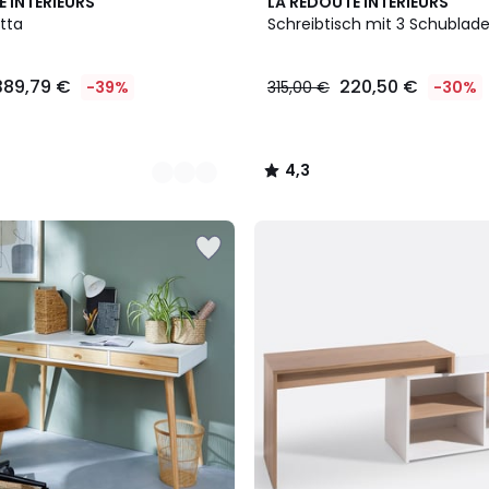
4,3
E INTERIEURS
LA REDOUTE INTERIEURS
/ 5
tta
Schreibtisch mit 3 Schublad
389,79 €
220,50 €
-39%
315,00 €
-30%
4,3
/
5