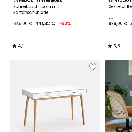
4,1
2
3,8
LA REDOUTE INTERIEURS
LA REDOUT
/ 5
Farben
/ 5
Schreibtisch Laora mit 1
Sekretär Be
Rattanschublade
ab
441,32 €
649,00 €
-32%
639,00 €
4,1
3,8
/
/
5
5