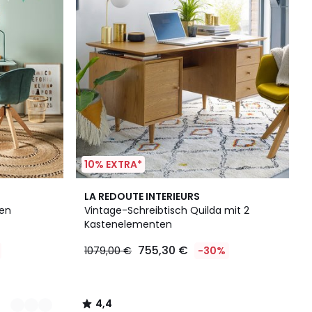
10% EXTRA*
4,4
LA REDOUTE INTERIEURS
/ 5
den
Vintage-Schreibtisch Quilda mit 2
Kastenelementen
755,30 €
1079,00 €
-30%
4,4
/