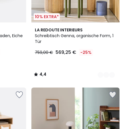
10% EXTRA*
2
4,4
LA REDOUTE INTERIEURS
Farben
/ 5
laden, Eiche
Schreibtisch Genna, organische Form, 1
Tür
569,25 €
759,00 €
-25%
4,4
/
5