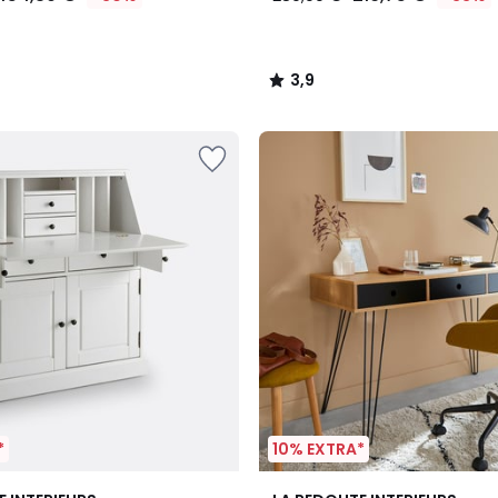
3,9
/
5
*
10% EXTRA*