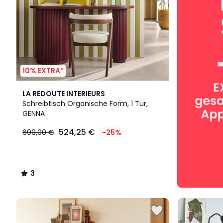
10% EXTRA*
3
LA REDOUTE INTERIEURS
/
Schreibtisch Organische Form, 1 Tür,
5
GENNA
524,25 €
699,00 €
-25%
3
/
5