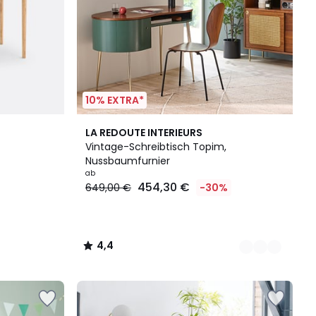
10% EXTRA*
2
4,4
LA REDOUTE INTERIEURS
Farben
/ 5
Vintage-Schreibtisch Topim,
Nussbaumfurnier
ab
454,30 €
649,00 €
-30%
4,4
/
5