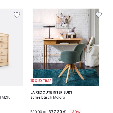
5
10% EXTRA*
4,5
LA REDOUTE INTERIEURS
/ 5
d MDF,
Schreibtisch Malora
377,30 €
539,00 €
-30%