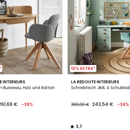
*
10% EXTRA*
3
3,7
E INTERIEURS
LA REDOUTE INTERIEURS
Farben
/ 5
h Buisseau, Holz und Rattan
Schreibtisch JIMI, 4 Schubla
261,69 €
243,54 €
-39%
369,00 €
-34%
3,7
/