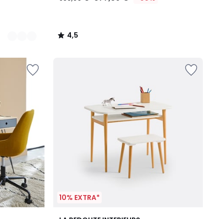
4,5
/
5
10% EXTRA*