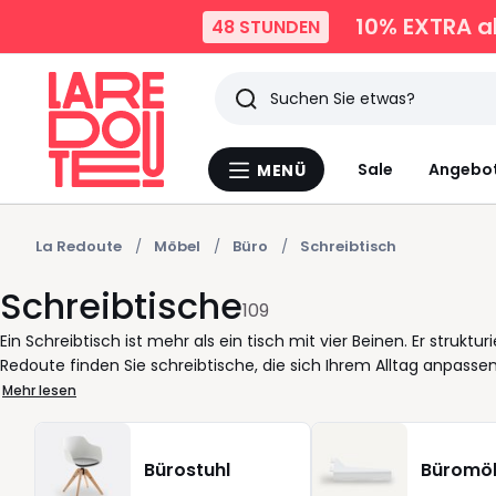
10% EXTRA
a
48 STUNDEN
Suchen
Zuletzt
Sale
Angebo
MENÜ
Menü
angesehen
La
Redoute
Artikel
La Redoute
Möbel
Büro
Schreibtisch
Schreibtische
109
Ein Schreibtisch ist mehr als ein tisch mit vier Beinen. Er struktur
Redoute finden Sie schreibtische, die sich Ihrem Alltag anpassen
Leben. Ob kompakter computertisch für konzentriertes Arbeite
Mehr lesen
klassischer burotisch mit schubladen für Ordnung: Sie wählen, w
schublade griffbereit spart Zeit. Klare materialien wie holz od
sich leicht reinigen. weiß wirkt ruhig und hell, dunklere Töne se
Bürostuhl
Büromö
einen hohenverstellbarer, auch elektrisch, um im Sitzen oder St