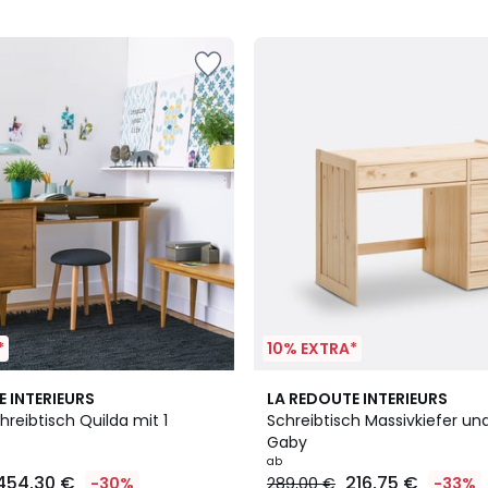
5
*
10% EXTRA*
2
3,9
E INTERIEURS
LA REDOUTE INTERIEURS
Farben
/ 5
reibtisch Quilda mit 1
Schreibtisch Massivkiefer un
Gaby
ab
454,30 €
216,75 €
-30%
289,00 €
-33%