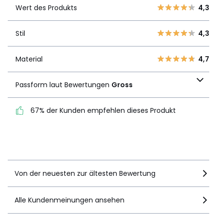
4,3
Produkts
Wert des Produkts
4,3
4
0
3
0
Stil
4,3
Stil
4,3
2
0
1
0
Material
4,7
Material
4,7
Passform laut
Passform laut Bewertungen
Gross
Bewertungen
Gross
67% der Kunden empfehlen dieses Produkt
67% der Kunden
empfehlen dieses Produkt
Details anzeigen
Von der neuesten zur ältesten Bewertung
Alle Kundenmeinungen ansehen