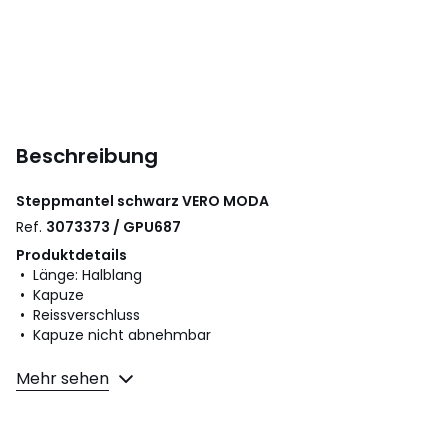
Beschreibung
Steppmantel schwarz
VERO MODA
Ref.
3073373 / GPU687
Produktdetails
• Länge: Halblang
• Kapuze
• Reissverschluss
• Kapuze nicht abnehmbar
Material und Pflege
Mehr sehen
• 100% Polyester
• Bitte beachten Sie die Pflegehinweise auf dem Etikett.