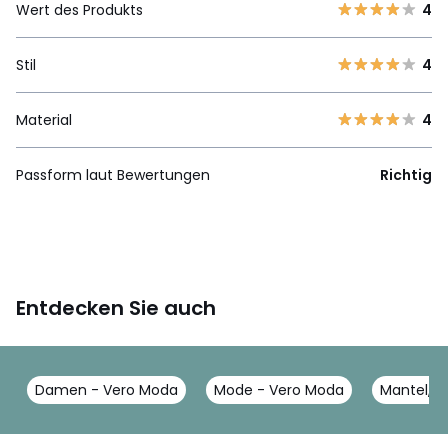
Wert des Produkts
4
Stil
4
Material
4
Passform laut Bewertungen
Richtig
Entdecken Sie auch
Damen - Vero Moda
Mode - Vero Moda
Mantel, J