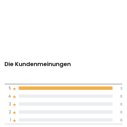
Die Kundenmeinungen
5
5
3
(3)
Durchnschnitt in
4
0
allen Sprachen
3
0
2
0
Meinungen 100% zertifiziert,
1
0
Unsere Engagement
Wert des
5
3