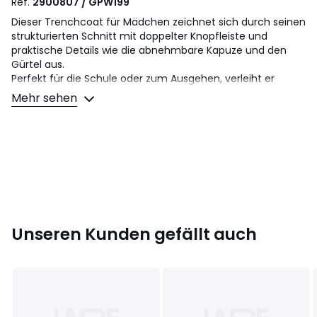
Ref.
2900807 / GPW199
Dieser Trenchcoat für Mädchen zeichnet sich durch seinen
strukturierten Schnitt mit doppelter Knopfleiste und
praktische Details wie die abnehmbare Kapuze und den
Gürtel aus.
Perfekt für die Schule oder zum Ausgehen, verleiht er
sofort Stil und ist dabei bequem und vielseitig. Ein
Mehr sehen
unverzichtbares Stück für die Übergangsgarderobe.
Produktdetails
• Für die Übergangszeit
• Zweireihiger Knopfverschluss
• Abknöpfbare Kapuze
• Reverskragen
• Lange Ärmel, geknöpfte Riegel
• Abnehmbarer Gürtel
Unseren Kunden gefällt auch
• 2 Vordertaschen unten
• Schulterklappe
• Gehschlitz hinten
• Gewebtes und besticktes Etikett innen auf der Rückseite
zum Eintragen des Namens des Kindes
• Länge: Länge