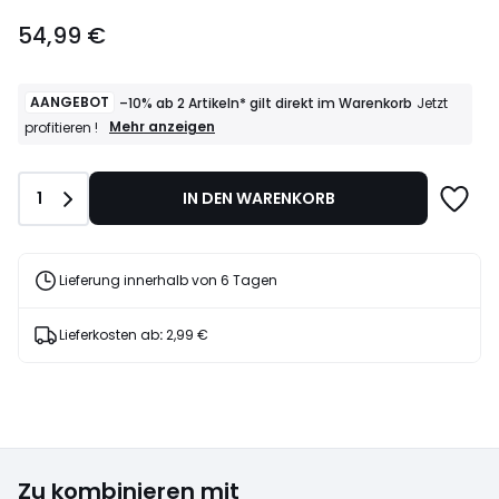
54,99
54,99 €
€.
AANGEBOT
–10% ab 2 Artikeln* gilt direkt im Warenkorb
Jetzt
AANGEBOT
Mehr anzeigen
profitieren !
–
10%
ab
Anzahl
1
IN DEN WARENKORB
2
Artikeln*
gilt
direkt
im
Lieferung innerhalb von 6 Tagen
Warenkorb
Jetzt
profitieren
Lieferkosten ab
:
2,99 €
!
Zu kombinieren mit