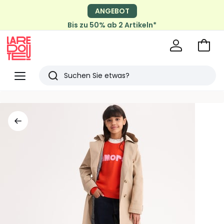
ANGEBOT
Bis zu 50% ab 2 Artikeln*
Zum
Ware
La
Redoute
Menü
Suchen
Zuletzt
angesehen
Artikel