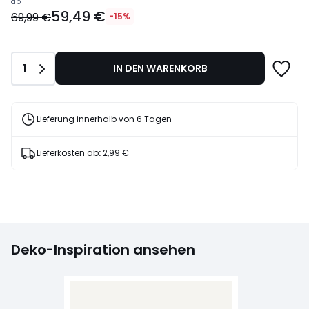
Ab
ab
59,49 €
59,49
69,99 €
-15%
€
Statt
69,99
Anzahl
1
IN DEN WARENKORB
€
15%
Rabatt
angewendet.
Lieferung innerhalb von 6 Tagen
Lieferkosten ab
:
2,99 €
Deko-Inspiration ansehen