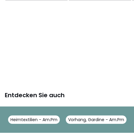
Farbe:
Ecru
Größe
140 x 220 cm, 140 x 260 cm, 140 x 320 cm, 140 x
350 cm
Entdecken Sie auch
Heimtextilien - Am.Pm
Vorhang, Gardine - Am.Pm