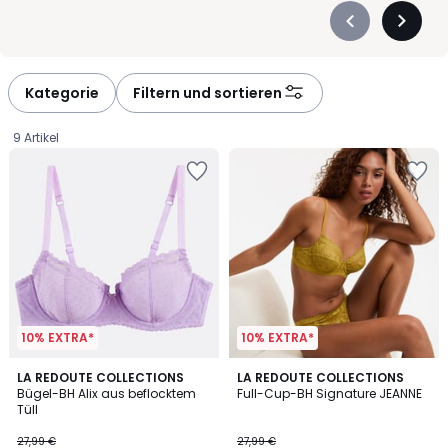
Précédent
Suivan
-
-
défiler
défiler
à
à
Kategorie
Filtern und sortieren
gauche
droite
9 Artikel
10% EXTRA*
10% EXTRA*
4,2
4,4
LA REDOUTE COLLECTIONS
LA REDOUTE COLLECTIONS
/ 5
/ 5
Bügel-BH Alix aus beflocktem
Full-Cup-BH Signature JEANNE
Tüll
19,59
27,99 €
27,99 €
€