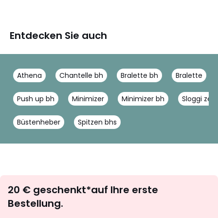
Entdecken Sie auch
Athena
Chantelle bh
Bralette bh
Bralette
Push up bh
Minimizer
Minimizer bh
Sloggi zero
Büstenheber
Spitzen bhs
Newsletter
20 € geschenkt*auf Ihre erste
abonnieren
Bestellung.