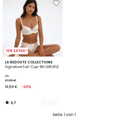
10% EXTRA*
3,7
3
LA REDOUTE COLLECTIONS
/ 5
Signature Full-Cup-BH GIROFLE
Farben
ab
27,99 €
19,59 €
-30%
3,7
/
5
Seite 1 von 1