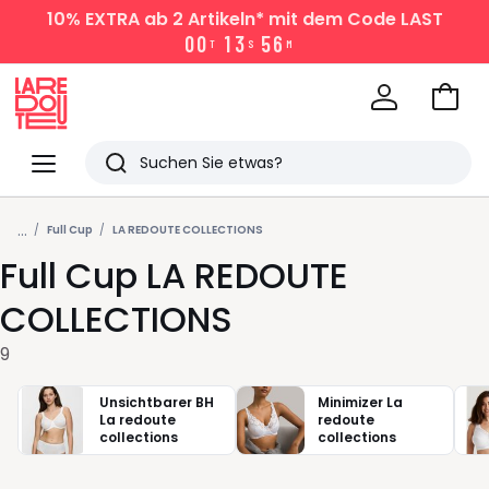
10% EXTRA
ab 2 Artikeln* mit dem Code LAST
0
0
1
3
5
6
T
S
M
Zum
Ware
La
Redoute
Menü
Suchen
Zuletzt
...
angesehen
Full Cup
LA REDOUTE COLLECTIONS
Full Cup LA REDOUTE
Artikel
COLLECTIONS
9
Unsichtbarer BH
Minimizer La
La redoute
redoute
collections
collections