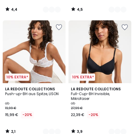
4,4
4,5
/
/
5
5
10% EXTRA*
10% EXTRA*
2,1
3,9
4
LA REDOUTE COLLECTIONS
3
LA REDOUTE COLLECTIONS
/
/ 5
Push-up-BH aus Spitze, LISON
Full-Cup-BH Invisible,
Farben
Farben
5
Mikrofaser
ab
ab
19,99 €
27,99 €
15,99 €
-20%
22,39 €
-20%
2,1
3,9
/
/