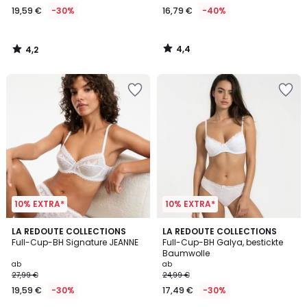
19,59 €
-30%
16,79 €
-40%
Statt
27,99
€
4,4
4,2
30%
/
/
5
5
Rabatt
angewendet.
10% EXTRA*
10% EXTRA*
4,4
4,5
5
LA REDOUTE COLLECTIONS
4
LA REDOUTE COLLECTIONS
/ 5
/ 5
Full-Cup-BH Signature JEANNE
Full-Cup-BH Galya, bestickte
Farben
Farben
Baumwolle
ab
ab
27,99 €
24,99 €
19,59 €
-30%
17,49 €
-30%