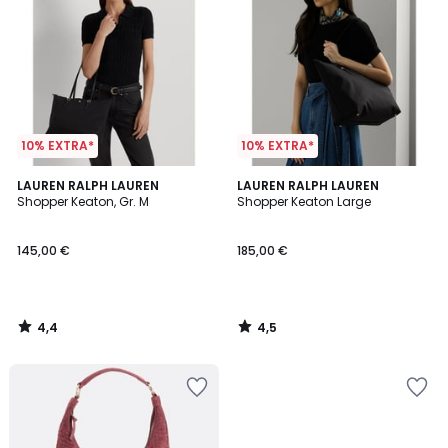
10% EXTRA*
10% EXTRA*
4,4
4,5
LAUREN RALPH LAUREN
LAUREN RALPH LAUREN
/ 5
/ 5
Shopper Keaton, Gr. M
Shopper Keaton Large
145,00 €
185,00 €
4,4
4,5
/
/
5
5