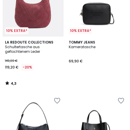
10% EXTRA*
10% EXTRA*
4,3
LA REDOUTE COLLECTIONS
TOMMY JEANS
/ 5
Schultertasche aus
Kameratasche
geflochtenem Leder
149,00 €
69,90 €
119,20 €
-20%
4,3
/
5