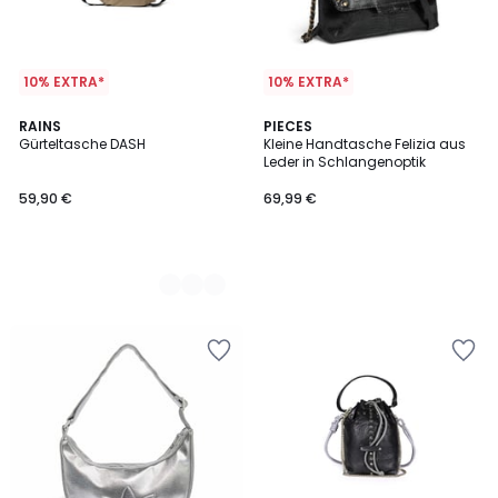
10% EXTRA*
10% EXTRA*
2
RAINS
PIECES
Gürteltasche DASH
Kleine Handtasche Felizia aus
Farben
Leder in Schlangenoptik
59,90 €
69,99 €