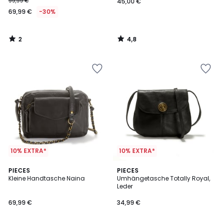
99,99 €
45,00 €
69,99 €
-30%
2
4,8
/
/
5
5
10% EXTRA*
10% EXTRA*
4,5
4
3
PIECES
PIECES
/ 5
/
Kleine Handtasche Naina
Umhängetasche Totally Royal,
Farben
5
Leder
69,99 €
34,99 €