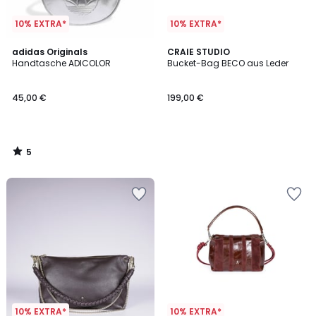
10% EXTRA*
10% EXTRA*
5
adidas Originals
CRAIE STUDIO
/
Handtasche ADICOLOR
Bucket-Bag BECO aus Leder
5
45,00 €
199,00 €
5
/
5
10% EXTRA*
10% EXTRA*