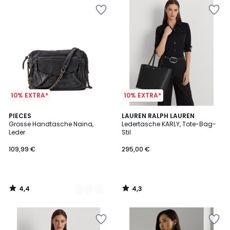
10% EXTRA*
10% EXTRA*
4,4
4,3
2
PIECES
LAUREN RALPH LAUREN
/ 5
/ 5
Grosse Handtasche Naina,
Ledertasche KARLY, Tote-Bag-
Farben
Leder
Stil
109,99 €
295,00 €
4,4
4,3
/
/
5
5