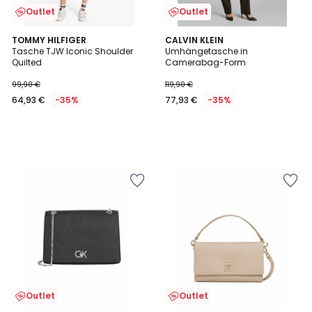
Outlet
Outlet
TOMMY HILFIGER
CALVIN KLEIN
Tasche TJW Iconic Shoulder
Umhängetasche in
Quilted
Camerabag-Form
99,90 €
119,90 €
64,93 €
-35%
77,93 €
-35%
Outlet
Outlet