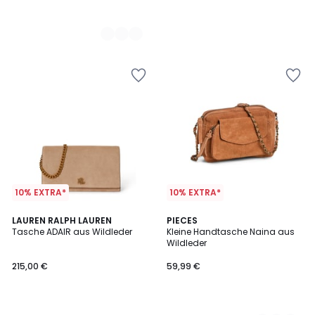
10% EXTRA*
10% EXTRA*
LAUREN RALPH LAUREN
2
PIECES
Tasche ADAIR aus Wildleder
Kleine Handtasche Naina aus
Farben
Wildleder
215,00 €
59,99 €