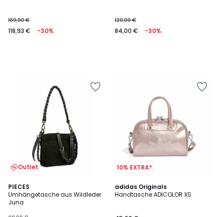
169,90 €
120,00 €
118,93 €
-30%
84,00 €
-30%
Outlet
10% EXTRA*
2
4,8
PIECES
adidas Originals
/
/ 5
Umhängetasche aus Wildleder
Handtasche ADICOLOR XS
5
Juna