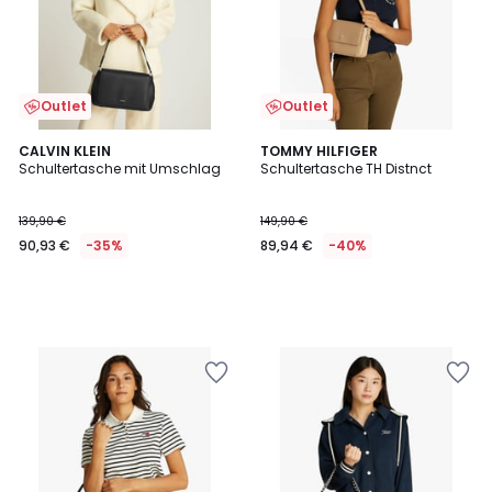
Outlet
Outlet
CALVIN KLEIN
TOMMY HILFIGER
Schultertasche mit Umschlag
Schultertasche TH Distnct
139,90 €
149,90 €
90,93 €
-35%
89,94 €
-40%