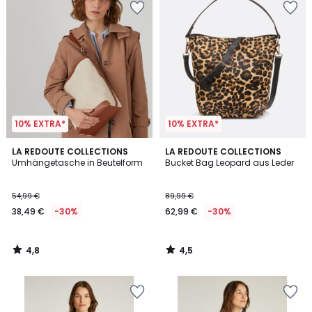
10% EXTRA*
10% EXTRA*
4,8
4,5
LA REDOUTE COLLECTIONS
LA REDOUTE COLLECTIONS
/ 5
/ 5
Umhängetasche in Beutelform
Bucket Bag Leopard aus Leder
54,99 €
89,99 €
38,49 €
-30%
62,99 €
-30%
4,8
4,5
/
/
5
5