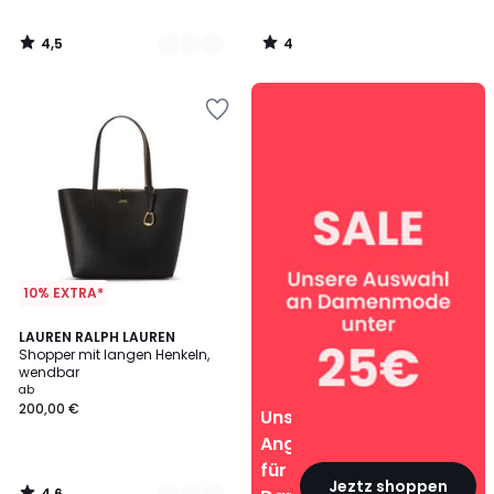
4,5
4
/
/
5
5
Unsere
Angebote
für
Damen
10% EXTRA*
4,6
3
LAUREN RALPH LAUREN
/ 5
Shopper mit langen Henkeln,
Farben
wendbar
ab
200,00 €
Unsere
Angebote
für
Jeztz shoppen
4,6