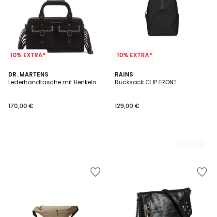
10% EXTRA*
10% EXTRA*
DR. MARTENS
2
RAINS
Lederhandtasche mit Henkeln
Rucksack CLIP FRONT
Farben
170,00 €
129,00 €