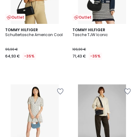
Outlet
Outlet
TOMMY HILFIGER
TOMMY HILFIGER
Schultertasche American Cool
Tasche TJW Iconic
99,90 €
109,90 €
64,93 €
-35%
71,43 €
-35%