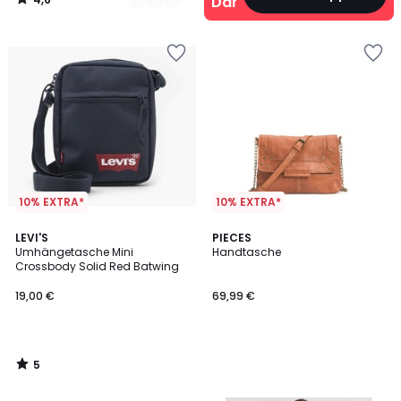
Damen
/
5
10% EXTRA*
10% EXTRA*
5
LEVI'S
PIECES
/
Umhängetasche Mini
Handtasche
5
Crossbody Solid Red Batwing
19,00 €
69,99 €
5
/
5