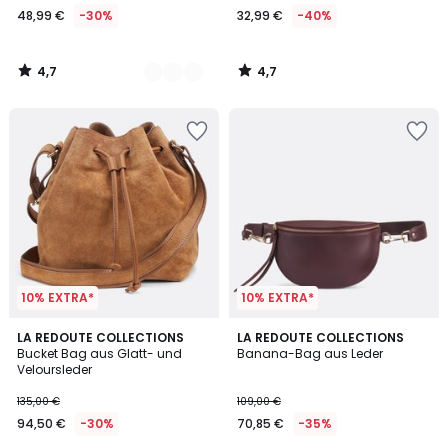
48,99 €
-30%
32,99 €
-40%
€
Statt
69,99
4,7
4,7
€
/
/
5
5
30%
Rabatt
angewendet.
10% EXTRA*
10% EXTRA*
4,3
3,7
LA REDOUTE COLLECTIONS
LA REDOUTE COLLECTIONS
/ 5
/ 5
Bucket Bag aus Glatt- und
Banana-Bag aus Leder
Veloursleder
135,00 €
109,00 €
94,50 €
-30%
70,85 €
-35%