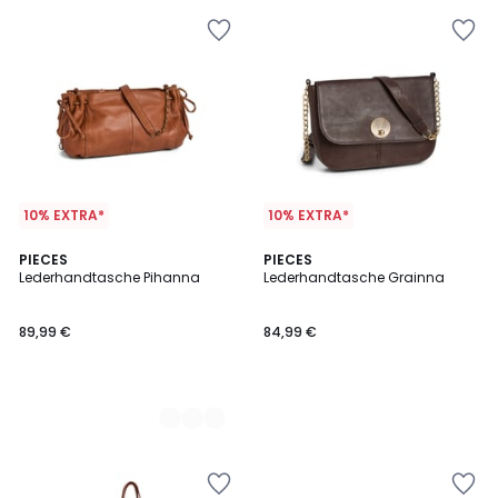
10% EXTRA*
10% EXTRA*
2
PIECES
PIECES
Lederhandtasche Pihanna
Lederhandtasche Grainna
Farben
89,99 €
84,99 €