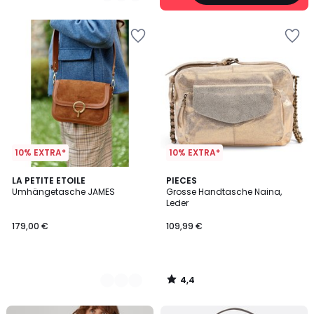
5
10% EXTRA*
10% EXTRA*
4,4
2
LA PETITE ETOILE
PIECES
/ 5
Umhängetasche JAMES
Grosse Handtasche Naina,
Farben
Leder
179,00 €
109,99 €
4,4
/
5