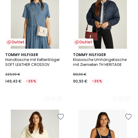
Outlet
Outlet
2
TOMMY HILFIGER
2
TOMMY HILFIGER
Handtasche mit Kettenträger
Klassische Umhängetasche
Farben
Farben
SOFT LEATHER CROSSOV
mit Ziernieten TH HERITAGE
229,90 €
139,90 €
149,43 €
-35%
90,93 €
-35%