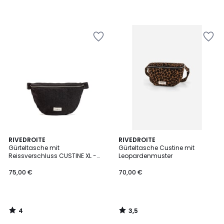
4
3,5
RIVEDROITE
RIVEDROITE
/
/ 5
Gürteltasche mit
Gürteltasche Custine mit
5
Reissverschluss CUSTINE XL -
Leopardenmuster
THE WAIST BAG
75,00 €
70,00 €
4
3,5
/
/
5
5