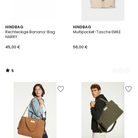
5
HINDBAG
2
HINDBAG
/
Rechteckige Banana-Bag
Multipocket-Tasche EMILE
Farben
5
HARRY
45,00 €
56,00 €
5
/
5