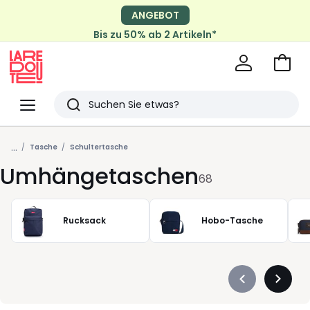
ANGEBOT
Bis zu 50% ab 2 Artikeln*
Zum
Ware
La
Redoute
Menü
Suchen
Zuletzt
...
angesehen
Tasche
Schultertasche
Umhängetaschen
Artikel
68
Rucksack
Hobo-Tasche
Précédent
Suivan
-
-