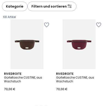
défiler
défiler
à
à
Kategorie
Filtern und sortieren
gauche
droite
68 Artikel
3
RIVEDROITE
RIVEDROITE
Gürteltasche CUSTINE, aus
Gürteltasche CUSTINE, aus
Farben
Wachstuch
Wachstuch
70,00
70,00 €
70,00 €
€.