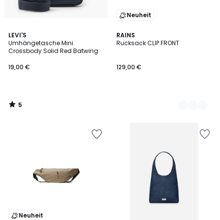
Neuheit
5
LEVI'S
2
RAINS
/
Umhängetasche Mini
Rucksack CLIP FRONT
Farben
5
Crossbody Solid Red Batwing
19,00 €
129,00 €
5
/
5
Neuheit