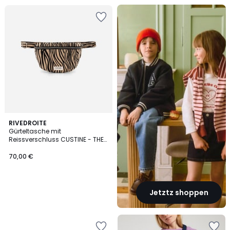
Back
To
...
RIVEDROITE
Gürteltasche mit
Reissverschluss CUSTINE - THE
WAIST BAG
70,00 €
Jetztz shoppen