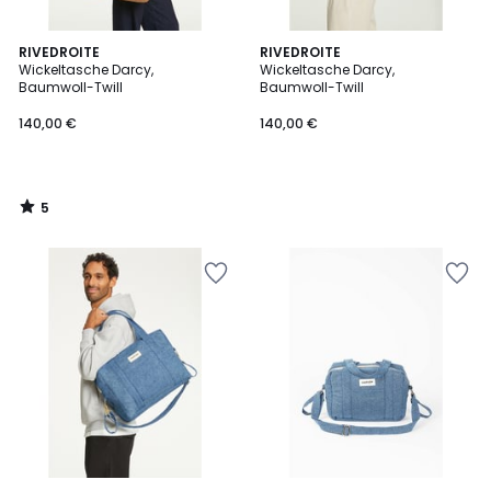
5
RIVEDROITE
RIVEDROITE
/
Wickeltasche Darcy,
Wickeltasche Darcy,
5
Baumwoll-Twill
Baumwoll-Twill
140,00 €
140,00 €
5
/
5