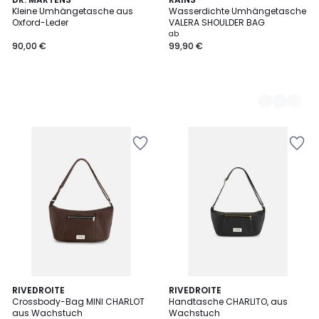
2
Kleine Umhängetasche aus
Wasserdichte Umhängetasche
Farben
Oxford-Leder
VALERA SHOULDER BAG
ab
90,00 €
99,90 €
RIVEDROITE
RIVEDROITE
Crossbody-Bag MINI CHARLOT
Handtasche CHARLITO, aus
aus Wachstuch
Wachstuch