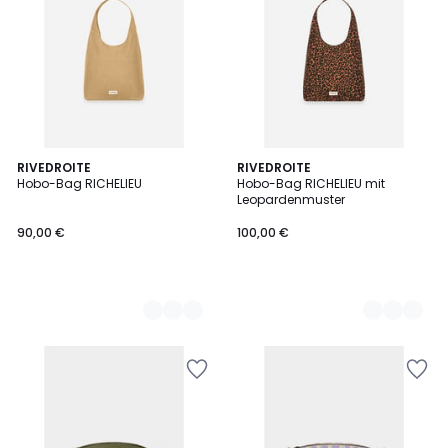
2
RIVEDROITE
2
RIVEDROITE
Hobo-Bag RICHELIEU
Hobo-Bag RICHELIEU mit
Farben
Farben
Leopardenmuster
90,00 €
100,00 €