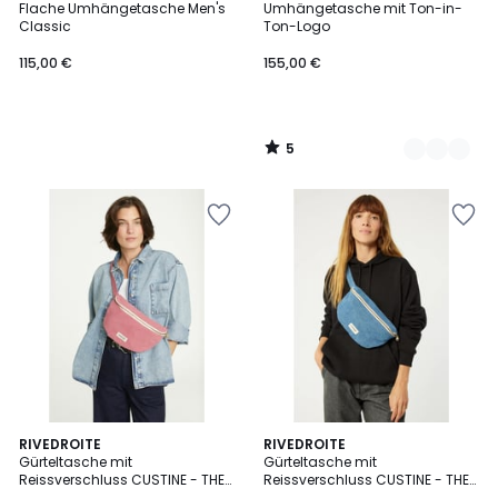
/
Flache Umhängetasche Men's
Umhängetasche mit Ton-in-
Farben
5
Classic
Ton-Logo
115,00 €
155,00 €
5
/
5
RIVEDROITE
RIVEDROITE
Gürteltasche mit
Gürteltasche mit
Reissverschluss CUSTINE - THE
Reissverschluss CUSTINE - THE
WAIST BAG
WAIST BAG