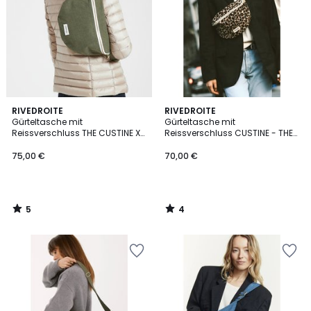
5
4
RIVEDROITE
RIVEDROITE
/
/
Gürteltasche mit
Gürteltasche mit
5
5
Reissverschluss THE CUSTINE XL
Reissverschluss CUSTINE - THE
- WAIST BAG
WAIST BAG
75,00 €
70,00 €
5
4
/
/
5
5