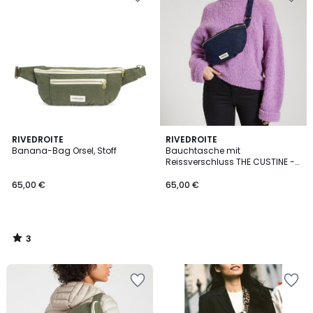
3
RIVEDROITE
RIVEDROITE
/
Banana-Bag Orsel, Stoff
Bauchtasche mit
5
Reissverschluss THE CUSTINE -
WAIST BAG
65,00 €
65,00 €
3
/
5