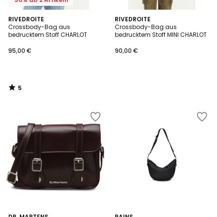
5
RIVEDROITE
RIVEDROITE
/
Crossbody-Bag aus
Crossbody-Bag aus
5
bedrucktem Stoff CHARLOT
bedrucktem Stoff MINI CHARLOT
95,00 €
90,00 €
5
/
5
DR. MARTENS
RAINS