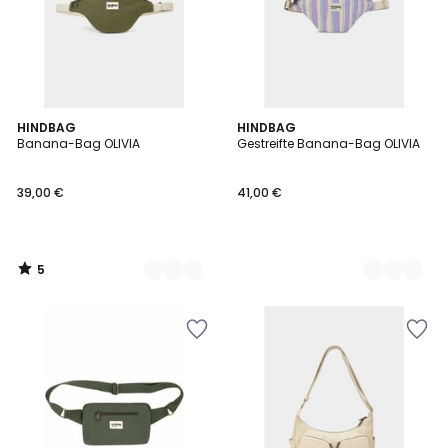
5
2
HINDBAG
3
HINDBAG
/
Banana-Bag OLIVIA
Gestreifte Banana-Bag OLIVIA
Farben
Farben
5
39,00 €
41,00 €
5
/
5