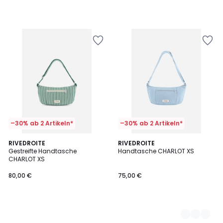
–30% ab 2 Artikeln*
–30% ab 2 Artikeln*
RIVEDROITE
2
RIVEDROITE
Gestreifte Handtasche
Handtasche CHARLOT XS
Farben
CHARLOT XS
80,00 €
75,00 €