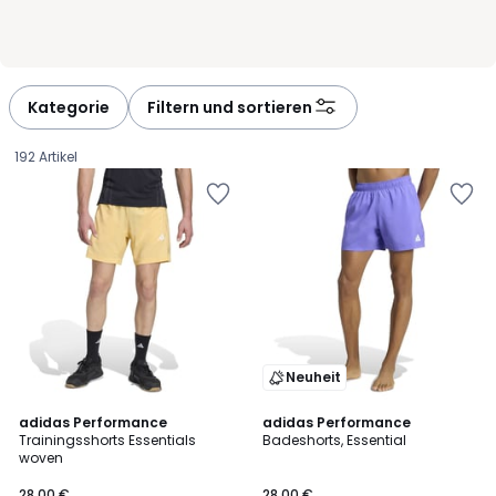
Kategorie
Filtern und sortieren
192 Artikel
Neuheit
4,7
4,6
adidas Performance
2
adidas Performance
/ 5
/ 5
Trainingsshorts Essentials
Badeshorts, Essential
Farben
woven
28,00
28,00 €
28,00 €