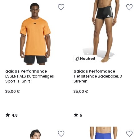
Neuheit
4,8
5
adidas Performance
adidas Performance
/ 5
/
ESSENTIALS Kurzärmeliges
Tief sitzende Badeboxer, 3
5
Sport-T-Shirt
Streifen
35,00 €
35,00 €
4,8
5
/
/
5
5