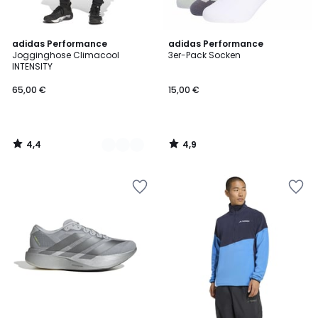
4,4
4,9
2
adidas Performance
adidas Performance
/ 5
/ 5
Jogginghose Climacool
3er-Pack Socken
Farben
INTENSITY
65,00 €
15,00 €
4,4
4,9
/
/
5
5