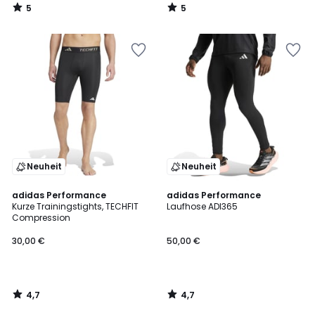
5
5
/
/
5
5
Neuheit
Neuheit
4,7
4,7
adidas Performance
adidas Performance
/ 5
/ 5
Kurze Trainingstights, TECHFIT
Laufhose ADI365
Compression
30,00 €
50,00 €
4,7
4,7
/
/
5
5