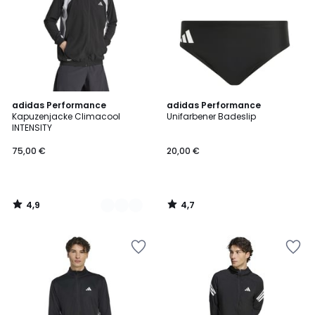
4,9
4,7
2
adidas Performance
adidas Performance
/ 5
/ 5
Kapuzenjacke Climacool
Unifarbener Badeslip
Farben
INTENSITY
75,00 €
20,00 €
4,9
4,7
/
/
5
5