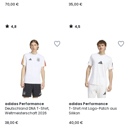
70,00 €
35,00 €
4,8
4,5
/
/
5
5
5
4,8
adidas Performance
adidas Performance
/
/ 5
Deutschland DNA T-Shirt,
T-Shirt mit Logo-Patch aus
5
Weltmeisterschaft 2026
Silikon
38,00 €
40,00 €