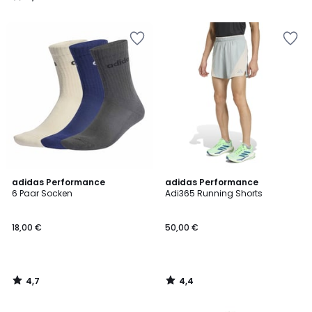
/
5
4,7
4,4
adidas Performance
adidas Performance
/ 5
/ 5
6 Paar Socken
Adi365 Running Shorts
18,00 €
50,00 €
4,7
4,4
/
/
5
5