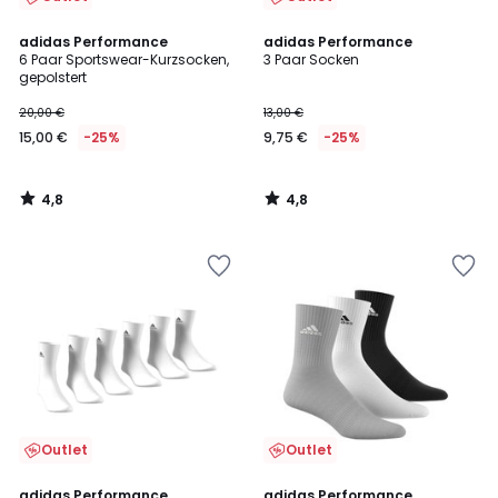
4,8
4,8
adidas Performance
adidas Performance
/ 5
/ 5
6 Paar Sportswear-Kurzsocken,
3 Paar Socken
gepolstert
20,00 €
13,00 €
15,00 €
-25%
9,75 €
-25%
4,8
4,8
/
/
5
5
Outlet
Outlet
4,8
4,8
adidas Performance
adidas Performance