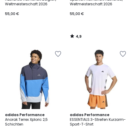
Weltmeisterschaft 2026
Weltmeisterschaft 2026
55,00 €
55,00 €
4,9
/
5
4,8
4,8
adidas Performance
2
adidas Performance
/ 5
/ 5
Anorak Terrex Xploric 2,5
ESSENTIALS 3-Streifen Kurzarm-
Farben
Schichten
Sport-T-Shirt