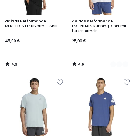
4,9
4,6
adidas Performance
3
adidas Performance
/ 5
/ 5
MERCEDES F1 Kurzarm T-Shirt
ESSENTIALS Running-Shirt mit
Farben
kurzen Ärmeln
45,00 €
25,00 €
4,9
4,6
/
/
5
5