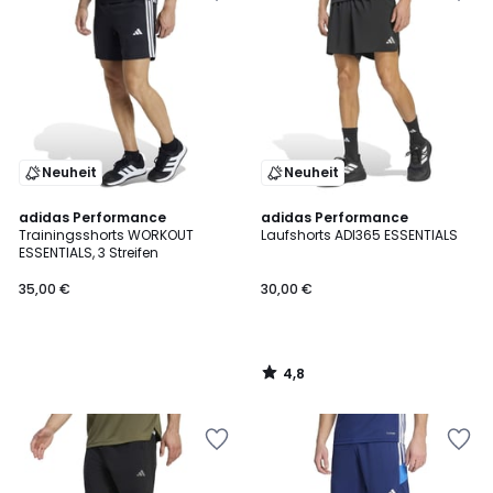
Neuheit
Neuheit
4,8
adidas Performance
adidas Performance
/ 5
Trainingsshorts WORKOUT
Laufshorts ADI365 ESSENTIALS
ESSENTIALS, 3 Streifen
35,00 €
30,00 €
4,8
/
5