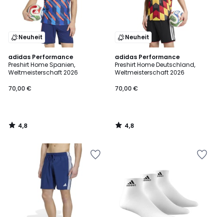
Neuheit
Neuheit
4,8
4,8
adidas Performance
adidas Performance
/ 5
/ 5
Preshirt Home Spanien,
Preshirt Home Deutschland,
Weltmeisterschaft 2026
Weltmeisterschaft 2026
70,00 €
70,00 €
4,8
4,8
/
/
5
5