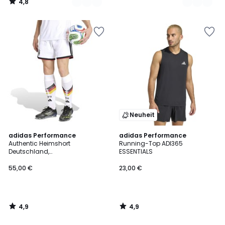
4,8
/
5
Neuheit
4,9
4,9
adidas Performance
adidas Performance
/ 5
/ 5
Authentic Heimshort
Running-Top ADI365
Deutschland,
ESSENTIALS
Weltmeisterschaft 2026
55,00 €
23,00 €
4,9
4,9
/
/
5
5