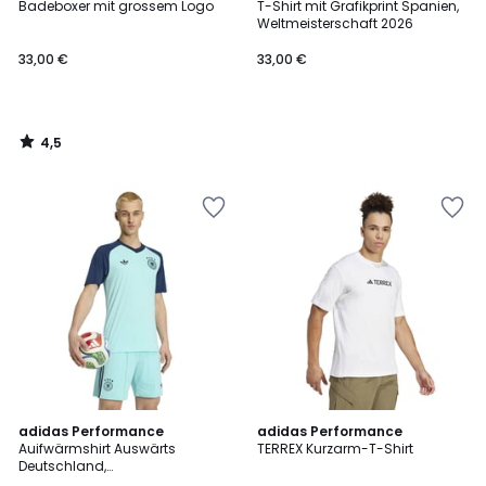
/ 5
Badeboxer mit grossem Logo
T-Shirt mit Grafikprint Spanien,
Weltmeisterschaft 2026
33,00 €
33,00 €
4,5
/
5
4,8
4,5
adidas Performance
adidas Performance
/ 5
/ 5
Auifwärmshirt Auswärts
TERREX Kurzarm-T-Shirt
Deutschland,
Weltmeisterschaft 2026