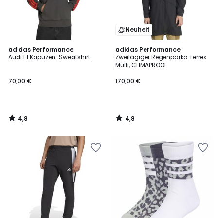
Neuheit
4,8
4,8
adidas Performance
adidas Performance
/ 5
/ 5
Audi F1 Kapuzen-Sweatshirt
Zweilagiger Regenparka Terrex
Multi, CLIMAPROOF
70,00 €
170,00 €
4,8
4,8
/
/
5
5