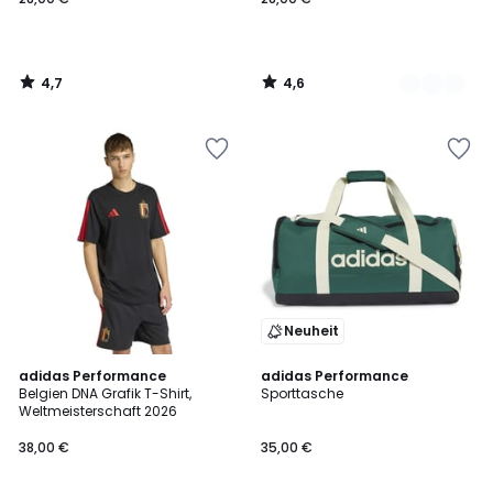
€.
4,7
4,6
/
/
5
5
Neuheit
4,5
adidas Performance
adidas Performance
/ 5
Belgien DNA Grafik T-Shirt,
Sporttasche
Weltmeisterschaft 2026
38,00 €
35,00 €