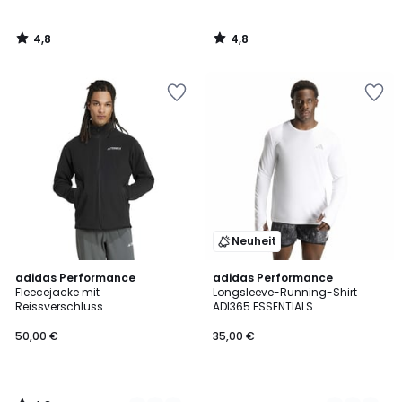
4,8
4,8
/
/
5
5
Neuheit
4,8
2
adidas Performance
2
adidas Performance
/ 5
Fleecejacke mit
Longsleeve-Running-Shirt
Farben
Farben
Reissverschluss
ADI365 ESSENTIALS
50,00 €
35,00 €