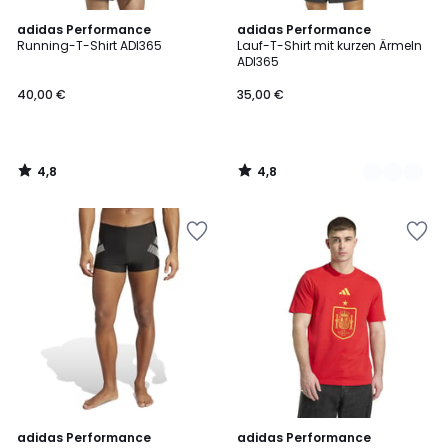
4,8
4,8
adidas Performance
2
adidas Performance
/ 5
/ 5
Running-T-Shirt ADI365
Lauf-T-Shirt mit kurzen Ärmeln
Farben
ADI365
40,00 €
35,00 €
4,8
4,8
/
/
5
5
4,5
adidas Performance
adidas Performance