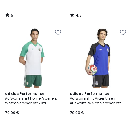
5
4,8
/
/
5
5
5
5
adidas Performance
adidas Performance
/
/
Aufwärmshirt Home Algerien,
Aufwärmshirt Argentinien
5
5
Weltmeisterschaft 2026
Auswärts, Weltmeisterschaft
2026
70,00 €
70,00 €