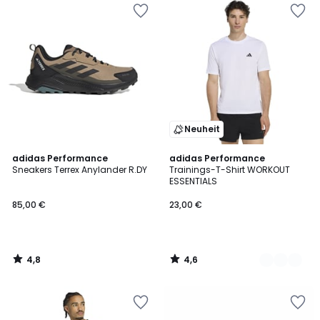
Neuheit
4,8
4,6
adidas Performance
3
adidas Performance
/ 5
/ 5
Sneakers Terrex Anylander R.DY
Trainings-T-Shirt WORKOUT
Farben
ESSENTIALS
85,00 €
23,00 €
4,8
4,6
/
/
5
5