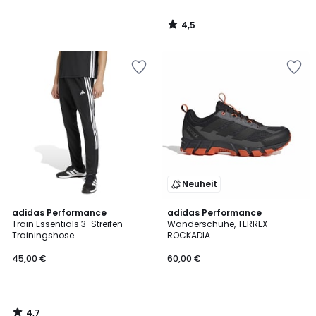
4,5
/
5
Neuheit
4,7
adidas Performance
adidas Performance
/ 5
Train Essentials 3-Streifen
Wanderschuhe, TERREX
Trainingshose
ROCKADIA
45,00 €
60,00 €
4,7