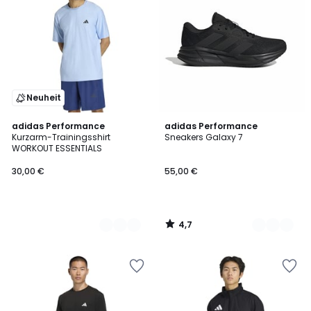
Neuheit
4,7
2
adidas Performance
2
adidas Performance
/ 5
Kurzarm-Trainingsshirt
Sneakers Galaxy 7
Farben
Farben
WORKOUT ESSENTIALS
30,00 €
55,00 €
4,7
/
5