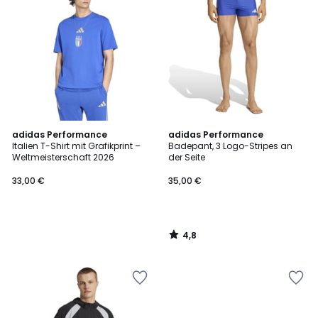
4,8
adidas Performance
adidas Performance
/ 5
Italien T-Shirt mit Grafikprint –
Badepant, 3 Logo-Stripes an
Weltmeisterschaft 2026
der Seite
33,00 €
35,00 €
4,8
/
5