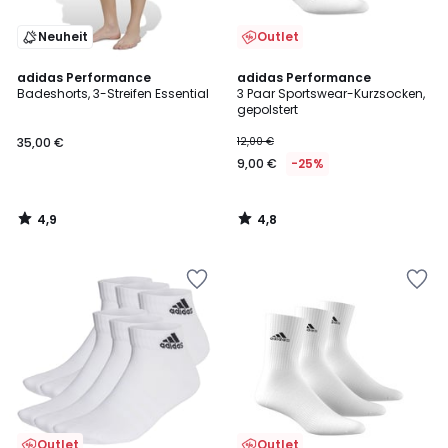
Neuheit
Outlet
4,9
4,8
adidas Performance
adidas Performance
/ 5
/ 5
Badeshorts, 3-Streifen Essential
3 Paar Sportswear-Kurzsocken,
gepolstert
35,00 €
12,00 €
9,00 €
-25%
4,9
4,8
/
/
5
5
Outlet
Outlet