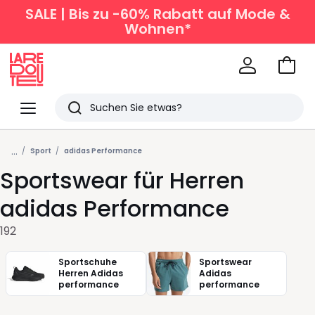
SALE | Bis zu -60% Rabatt auf Mode &
Wohnen*
Zum
Ware
La
Redoute
Menü
Suchen
Zuletzt
...
angesehen
Sport
adidas Performance
Sportswear für Herren
Artikel
adidas Performance
192
Sportschuhe
Sportswear
Herren Adidas
Adidas
performance
performance