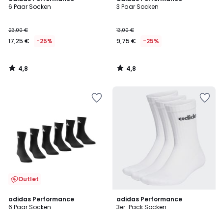
/ 5
/ 5
6 Paar Socken
3 Paar Socken
23,00 €
13,00 €
17,25 €
-25%
9,75 €
-25%
4,8
4,8
/
/
5
5
Outlet
4,9
4,9
adidas Performance
adidas Performance
/ 5
/ 5
6 Paar Socken
3er-Pack Socken