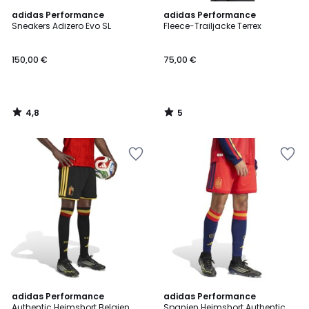
4,8
5
adidas Performance
adidas Performance
/ 5
/
Sneakers Adizero Evo SL
Fleece-Trailjacke Terrex
5
150,00 €
75,00 €
4,8
5
/
/
5
5
4,9
adidas Performance
adidas Performance
/ 5
Authentic Heimshort Belgien,
Spanien Heimshort Authentic,