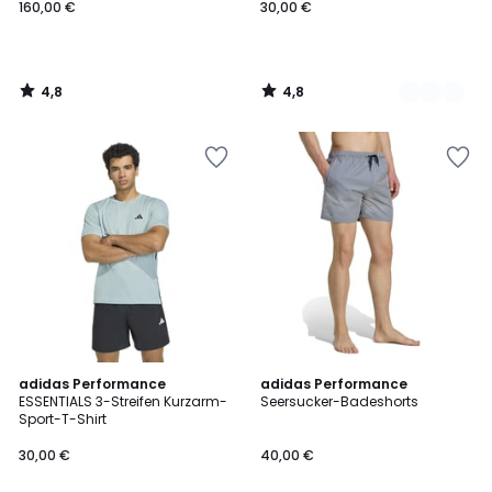
160,00 €
30,00 €
4,8
4,8
/
/
5
5
4,8
4,8
adidas Performance
adidas Performance
/ 5
/ 5
ESSENTIALS 3-Streifen Kurzarm-
Seersucker-Badeshorts
Sport-T-Shirt
30,00 €
40,00 €