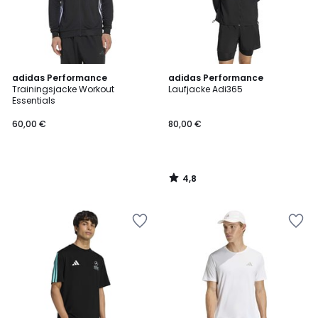
4,8
adidas Performance
adidas Performance
/ 5
Trainingsjacke Workout
Laufjacke Adi365
Essentials
60,00 €
80,00 €
4,8
/
5