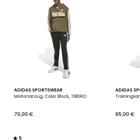
5
ADIDAS SPORTSWEAR
ADIDAS S
/
Moltonanzug, Color Block, TIBERIO
Trainingsa
5
70,00 €
65,00 €
5