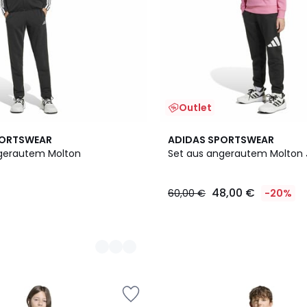
Outlet
PORTSWEAR
ADIDAS SPORTSWEAR
gerautem Molton
Set aus angerautem Molton 
48,00 €
60,00 €
-20%