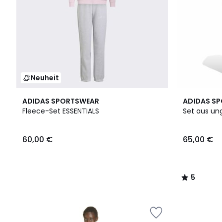
Neuheit
2
5
ADIDAS SPORTSWEAR
ADIDAS S
Farben
/
Fleece-Set ESSENTIALS
Set aus un
5
60,00 €
65,00 €
5
/
5