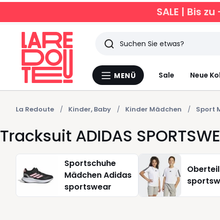
SALE | Bis 
Suchen
Zuletzt
Sale
Neue Ko
MENÜ
Menü
angesehen
La
Redoute
Artikel
La Redoute
Kinder, Baby
Kinder Mädchen
Sport
Tracksuit ADIDAS SPORTSW
Sportschuhe
Obertei
Mädchen Adidas
sports
sportswear