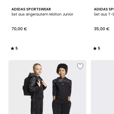
5
5
ADIDAS SPORTSWEAR
ADIDAS S
/
/
Set aus angerautem Molton Junior
Set aus T-S
5
5
70,00
70,00 €
35,00 €
€.
5
5
/
/
5
5