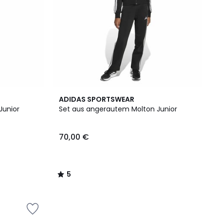
5
ADIDAS SPORTSWEAR
/
Junior
Set aus angerautem Molton Junior
5
70,00 €
5
/
5