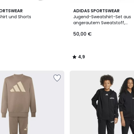
2
4,9
PORTSWEAR
ADIDAS SPORTSWEAR
Farben
/ 5
hirt und Shorts
Jugend-Sweatshirt-Set aus
angerautem Sweatstoff,
Weltmeisterschaft 2026
50,00 €
4,9
/
5