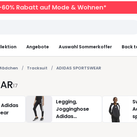
zu -60% Rabatt auf Mode & Wohnen*
llektion
Angebote
Auswahl Sommerkoffer
Back t
 Mädchen
Tracksuit
ADIDAS SPORTSWEAR
EAR
17
Legging,
S
l Adidas
Jogginghose
A
wear
Adidas
s
sportswear