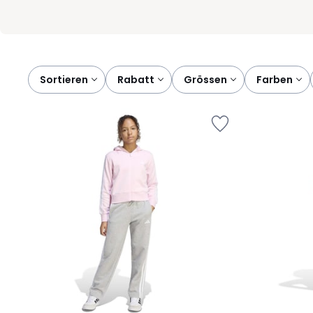
Sortieren
rabatt
grössen
farben