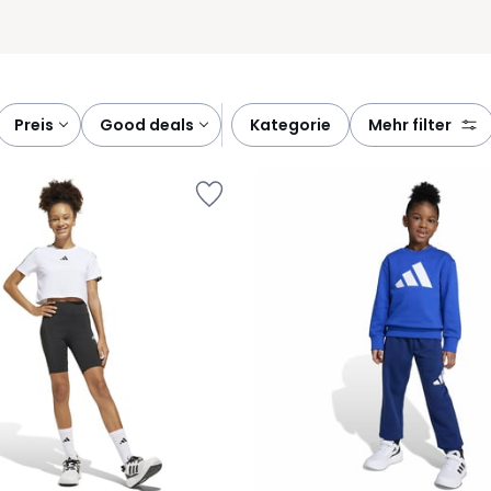
preis
good deals
kategorie
mehr filter