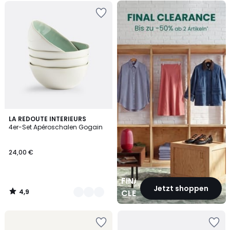
FINAL
CLEARANCE
4,9
2
LA REDOUTE INTERIEURS
/ 5
4er-Set Apéroschalen Gogain
Farben
24,00 €
FINAL
Jetzt shoppen
4,9
CLEARANCE
/
5