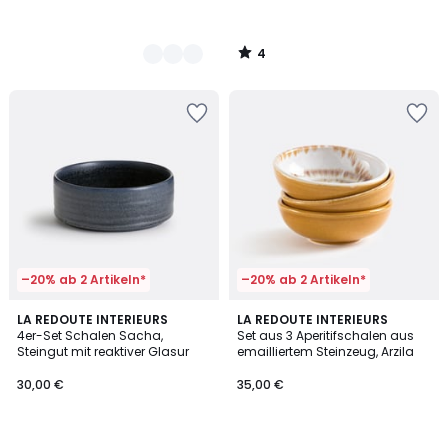
4
/
5
–20% ab 2 Artikeln*
–20% ab 2 Artikeln*
4,7
LA REDOUTE INTERIEURS
LA REDOUTE INTERIEURS
/ 5
4er-Set Schalen Sacha,
Set aus 3 Aperitifschalen aus
Steingut mit reaktiver Glasur
emailliertem Steinzeug, Arzila
30,00 €
35,00 €