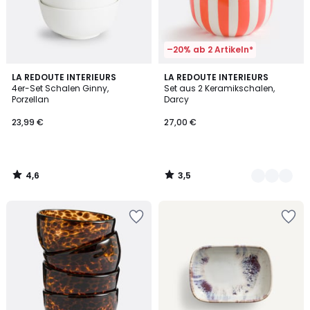
–20% ab 2 Artikeln*
4,6
3,5
LA REDOUTE INTERIEURS
2
LA REDOUTE INTERIEURS
/ 5
/ 5
4er-Set Schalen Ginny,
Set aus 2 Keramikschalen,
Farben
Porzellan
Darcy
23,99 €
27,00 €
4,6
3,5
/
/
5
5