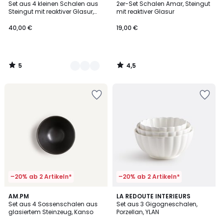
/
/ 5
Set aus 4 kleinen Schalen aus
2er-Set Schalen Amar, Steingut
Farben
5
Steingut mit reaktiver Glasur,
mit reaktiver Glasur
RULIO
40,00 €
19,00 €
5
4,5
/
/
5
5
–20% ab 2 Artikeln*
–20% ab 2 Artikeln*
3,7
3
AM.PM
LA REDOUTE INTERIEURS
/ 5
Set aus 4 Sossenschalen aus
Set aus 3 Gigogneschalen,
Farben
glasiertem Steinzeug, Kanso
Porzellan, YLAN