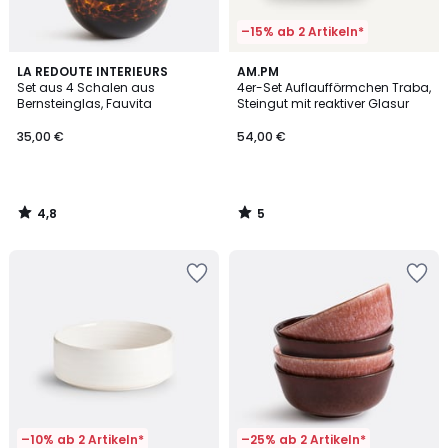
–15% ab 2 Artikeln*
4,8
5
LA REDOUTE INTERIEURS
AM.PM
/ 5
/
Set aus 4 Schalen aus
4er-Set Auflaufförmchen Traba,
5
Bernsteinglas, Fauvita
Steingut mit reaktiver Glasur
35,00 €
54,00 €
4,8
5
/
/
5
5
–10% ab 2 Artikeln*
–25% ab 2 Artikeln*