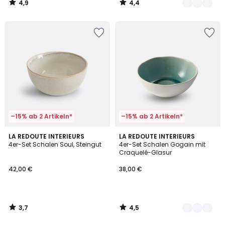
4,9
4,4
/
/
5
5
–15% ab 2 Artikeln*
–15% ab 2 Artikeln*
3,7
4,5
LA REDOUTE INTERIEURS
3
LA REDOUTE INTERIEURS
/ 5
/ 5
4er-Set Schalen Soul, Steingut
4er-Set Schalen Gogain mit
Farben
Craquelé-Glasur
42,00 €
38,00 €
3,7
4,5
/
/
5
5