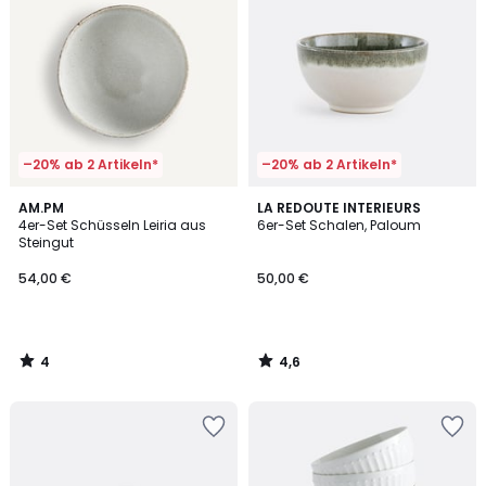
–20% ab 2 Artikeln*
–20% ab 2 Artikeln*
4
4,6
AM.PM
LA REDOUTE INTERIEURS
/
/ 5
4er-Set Schüsseln Leiria aus
6er-Set Schalen, Paloum
5
Steingut
54,00 €
50,00 €
4
4,6
/
/
5
5