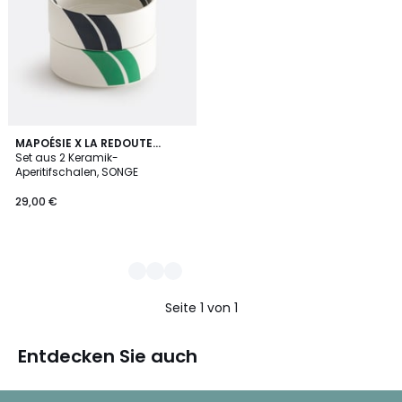
2
MAPOÉSIE X LA REDOUTE
INTÉRIEURS
Set aus 2 Keramik-
Farben
Aperitifschalen, SONGE
29,00 €
Seite 1 von 1
Entdecken Sie auch