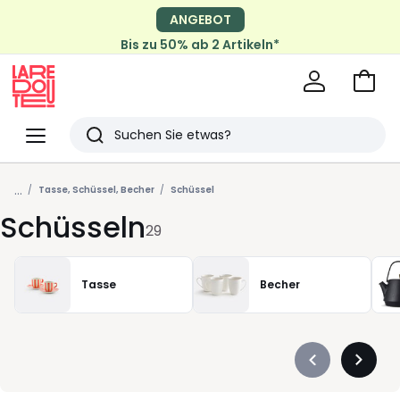
ANGEBOT
Bis zu 50% ab 2 Artikeln*
Zum
Ware
La
Redoute
Menü
Suchen
Zuletzt
...
angesehen
Tasse, Schüssel, Becher
Schüssel
Schüsseln
Artikel
29
Tasse
Becher
Précédent
Suivan
-
-