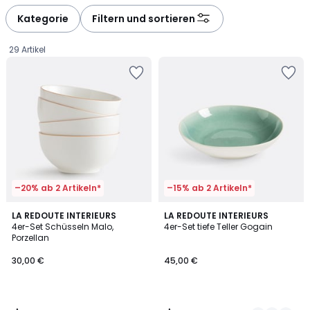
défiler
défiler
à
à
Kategorie
Filtern und sortieren
gauche
droite
29 Artikel
–20% ab 2 Artikeln*
–15% ab 2 Artikeln*
4,9
4,4
LA REDOUTE INTERIEURS
3
LA REDOUTE INTERIEURS
/ 5
/ 5
4er-Set Schüsseln Malo,
4er-Set tiefe Teller Gogain
Farben
Porzellan
30,00
30,00 €
45,00 €
€.