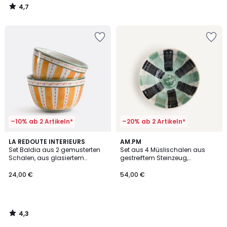
4,7
/
5
–10% ab 2 Artikeln*
–20% ab 2 Artikeln*
4,3
LA REDOUTE INTERIEURS
AM.PM
/ 5
Set Baldia aus 2 gemusterten
Set aus 4 Müslischalen aus
Schalen, aus glasiertem
gestreiftem Steinzeug,
Steinzeug
Durchmesser 17 cm, VIANA
24,00 €
54,00 €
4,3
/
5