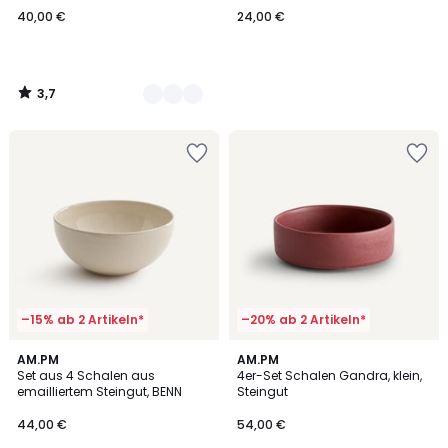
40,00 €
24,00 €
3,7
/
5
–15% ab 2 Artikeln*
–20% ab 2 Artikeln*
4
2
AM.PM
AM.PM
/
Set aus 4 Schalen aus
4er-Set Schalen Gandra, klein,
Farben
5
emailliertem Steingut, BENN
Steingut
44,00 €
54,00 €