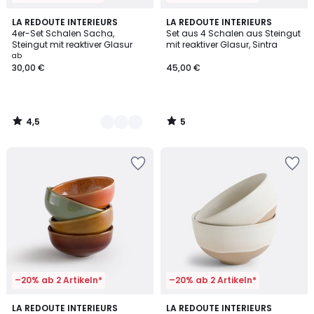
4,5
5
2
LA REDOUTE INTERIEURS
LA REDOUTE INTERIEURS
/ 5
/
4er-Set Schalen Sacha,
Set aus 4 Schalen aus Steingut
Farben
5
Steingut mit reaktiver Glasur
mit reaktiver Glasur, Sintra
ab
30,00 €
45,00 €
4,5
5
/
/
5
5
–20% ab 2 Artikeln*
–20% ab 2 Artikeln*
5
4,5
3
LA REDOUTE INTERIEURS
LA REDOUTE INTERIEURS