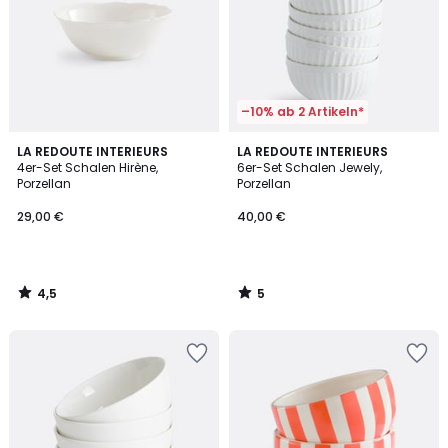
–10% ab 2 Artikeln*
4,5
5
LA REDOUTE INTERIEURS
LA REDOUTE INTERIEURS
/ 5
/
4er-Set Schalen Hirène,
6er-Set Schalen Jewely,
5
Porzellan
Porzellan
29,00 €
40,00 €
4,5
5
/
/
5
5