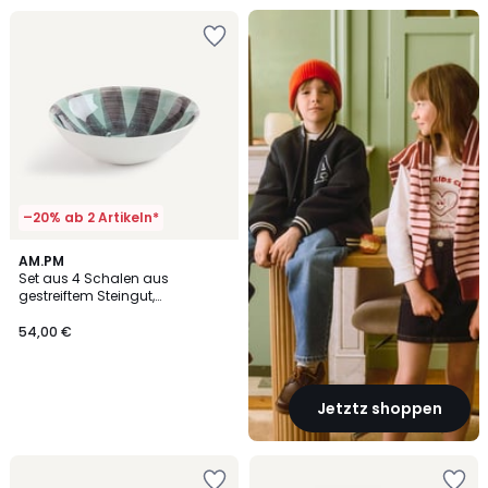
Back
To
...
–20% ab 2 Artikeln*
AM.PM
Set aus 4 Schalen aus
gestreiftem Steingut,
Durchmesser 19 cm, VIANA
54,00 €
Jetztz shoppen