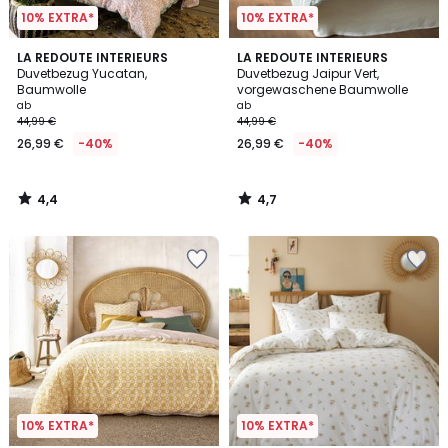
10% EXTRA*
10% EXTRA*
4,4
4,7
LA REDOUTE INTERIEURS
LA REDOUTE INTERIEURS
/ 5
/ 5
Duvetbezug Yucatan,
Duvetbezug Jaipur Vert,
Baumwolle
vorgewaschene Baumwolle
ab
ab
44,99 €
44,99 €
26,99 €
-40%
26,99 €
-40%
4,4
4,7
/
/
5
5
10% EXTRA*
10% EXTRA*