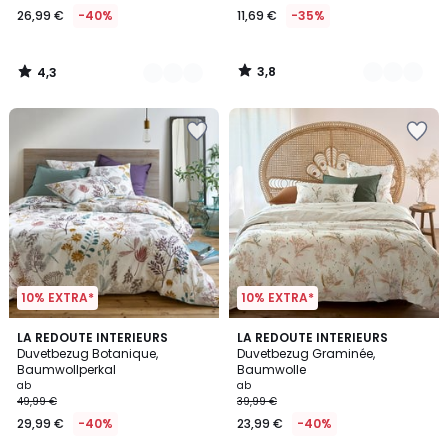
26,99 €
-40%
11,69 €
-35%
€
Statt
44,99
3,8
4,3
€
/
/
5
5
40%
Rabatt
angewendet.
10% EXTRA*
10% EXTRA*
4,5
4,7
LA REDOUTE INTERIEURS
LA REDOUTE INTERIEURS
/ 5
/ 5
Duvetbezug Botanique,
Duvetbezug Graminée,
Baumwollperkal
Baumwolle
ab
ab
49,99 €
39,99 €
29,99 €
-40%
23,99 €
-40%