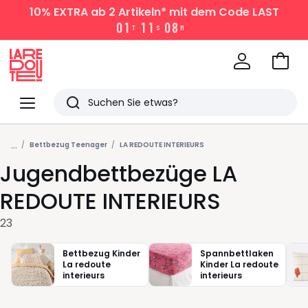
10% EXTRA
ab 2 Artikeln* mit dem Code LAST
0
1
1
1
0
8
T
S
M
Zum
Ware
La
Redoute
Menü
Suchen
Zuletzt
...
angesehen
Bettbezug Teenager
LA REDOUTE INTERIEURS
Jugendbettbezüge LA
Artikel
REDOUTE INTERIEURS
23
Bettbezug Kinder
Spannbettlaken
La redoute
Kinder La redoute
interieurs
interieurs