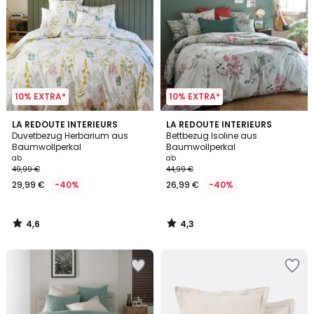
10% EXTRA*
10% EXTRA*
4,6
4,3
LA REDOUTE INTERIEURS
LA REDOUTE INTERIEURS
/ 5
/ 5
Duvetbezug Herbarium aus
Bettbezug Isoline aus
Baumwollperkal
Baumwollperkal
ab
ab
49,99 €
44,99 €
29,99 €
-40%
26,99 €
-40%
4,6
4,3
/
/
5
5