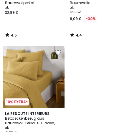
Baumwollperkal
Baumwolle
ab
ab
32,99 €
12,99 €
9,09 €
-30%
4,5
4,4
/
/
5
5
10% EXTRA*
4,3
3
LA REDOUTE INTERIEURS
/ 5
Bettdeckenbezug aus
Farben
Baumwoll-Perkal, 80 Fäden,
Scenario
ab