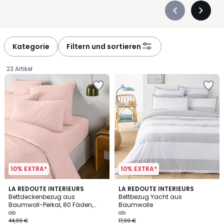
Précédent
Suivan
-
-
défiler
défiler
à
à
Kategorie
Filtern und sortieren
gauche
droite
23 Artikel
10% EXTRA*
10% EXTRA*
4,3
3,8
22
LA REDOUTE INTERIEURS
2
LA REDOUTE INTERIEURS
/ 5
/ 5
Bettdeckenbezug aus
Bettbezug Yacht aus
Farben
Farben
Baumwoll-Perkal, 80 Fäden,
Baumwolle
Ab
Scenario
ab
ab
44,99 €
17,99 €
26,99