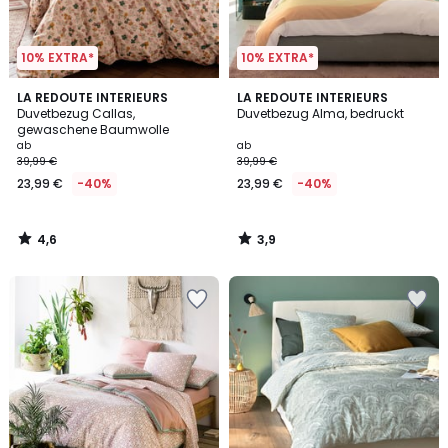
10% EXTRA*
10% EXTRA*
4,6
3,9
LA REDOUTE INTERIEURS
LA REDOUTE INTERIEURS
/ 5
/ 5
Duvetbezug Callas,
Duvetbezug Alma, bedruckt
gewaschene Baumwolle
ab
ab
39,99 €
39,99 €
23,99 €
-40%
23,99 €
-40%
4,6
3,9
/
/
5
5