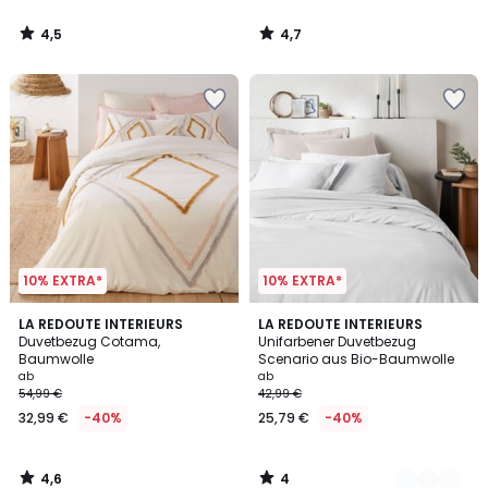
4,5
4,7
/
/
5
5
10% EXTRA*
10% EXTRA*
4,6
4
LA REDOUTE INTERIEURS
9
LA REDOUTE INTERIEURS
/ 5
/
Duvetbezug Cotama,
Unifarbener Duvetbezug
Farben
5
Baumwolle
Scenario aus Bio-Baumwolle
ab
ab
54,99 €
42,99 €
32,99 €
-40%
25,79 €
-40%
4,6
4
/
/