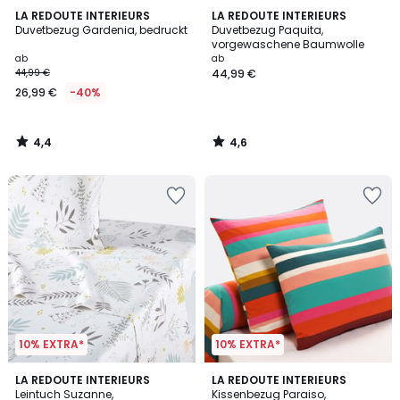
4,4
4,6
LA REDOUTE INTERIEURS
LA REDOUTE INTERIEURS
/ 5
/ 5
Duvetbezug Gardenia, bedruckt
Duvetbezug Paquita,
vorgewaschene Baumwolle
ab
ab
44,99 €
44,99 €
26,99 €
-40%
4,4
4,6
/
/
5
5
10% EXTRA*
10% EXTRA*
4,5
4,4
LA REDOUTE INTERIEURS
LA REDOUTE INTERIEURS
/ 5
/ 5
Leintuch Suzanne,
Kissenbezug Paraiso,