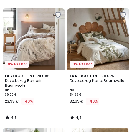
5
5
10% EXTRA*
10% EXTRA*
4,5
4,8
LA REDOUTE INTERIEURS
LA REDOUTE INTERIEURS
/ 5
/ 5
Duvetbezug Romarin,
Duvetbezug Piana, Baumwolle
Baumwolle
ab
ab
39,99 €
54,99 €
23,99 €
-40%
32,99 €
-40%
4,5
4,8
/
/
5
5