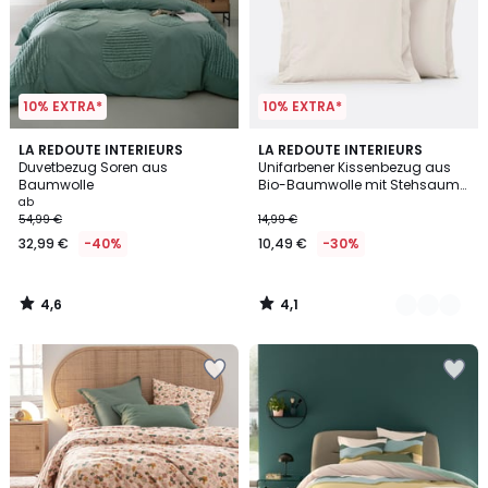
10% EXTRA*
10% EXTRA*
4,6
4,1
LA REDOUTE INTERIEURS
9
LA REDOUTE INTERIEURS
/ 5
/ 5
Duvetbezug Soren aus
Unifarbener Kissenbezug aus
Farben
Baumwolle
Bio-Baumwolle mit Stehsaum
Scenario
ab
54,99 €
14,99 €
32,99 €
-40%
10,49 €
-30%
4,6
4,1
/
/
5
5