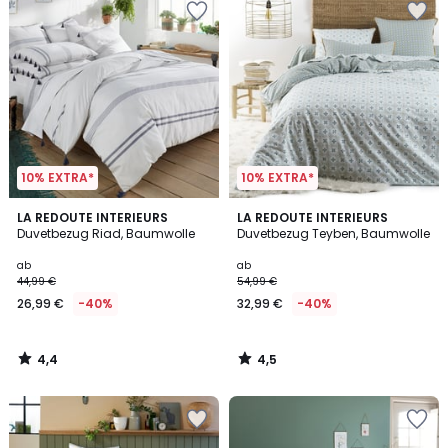
10% EXTRA*
10% EXTRA*
4,4
4,5
LA REDOUTE INTERIEURS
LA REDOUTE INTERIEURS
/ 5
/ 5
Duvetbezug Riad, Baumwolle
Duvetbezug Teyben, Baumwolle
ab
ab
44,99 €
54,99 €
26,99 €
-40%
32,99 €
-40%
4,4
4,5
/
/
5
5