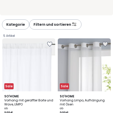
Kategorie
Filtern und sortieren
5 Artikel
Sale
Sale
4,3
4,4
2
SO'HOME
2
SO'HOME
/ 5
/ 5
Vorhang mit geraffter Borte und
Vorhang Limpo, Aufhängung
Farben
Farben
Wave, LIMPO
mit Ösen
Ab
ab
ab
9,99 €
9,99 €