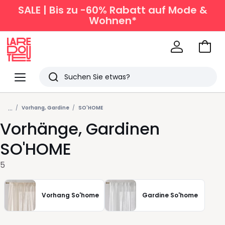
SALE | Bis zu -60% Rabatt auf Mode &
Wohnen*
Zum
Ware
La
Redoute
Menü
Suchen
Zuletzt
...
angesehen
Vorhang, Gardine
SO'HOME
Vorhänge, Gardinen
Artikel
SO'HOME
5
Vorhang So'home
Gardine So'home